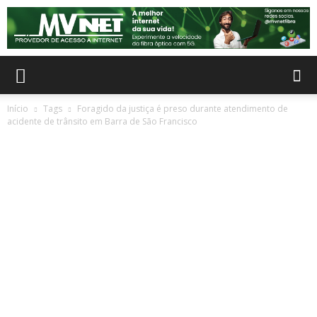
Início
Tags
Foragido da justiça é preso durante atendimento de
acidente de trânsito em Barra de São Francisco