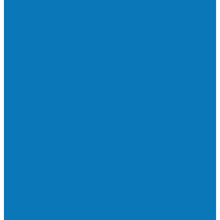
Neste sábado (23) e domingo (24), a bola
volta a rolar…
Francisquense e Bagaço jogam neste
sábado (18), pela Copa de Veteranos…
Vila Verde e Piraí se enfrentam neste
sábado (11), no campo…
HandBarra no feminino e Fabrica dos
Sonhos no masculino foram…
Prefeito Enivaldo dos Anjos marca
presença na abertura dos jogos de…