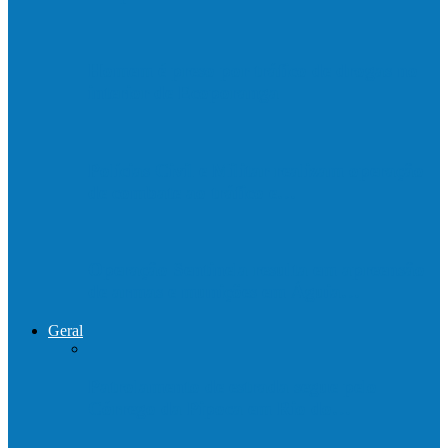
Homem é preso por tráfico de drogas no
interior de Ecoporanga
Polícias Civil e Militar realizam operação
de combate ao tráfico e…
Operação Sentinela resulta em apreensão
de armas e munições em Águia…
Geral
Patrolamento de estrada segue pelo
Córrego da Pipoca em Rio do…