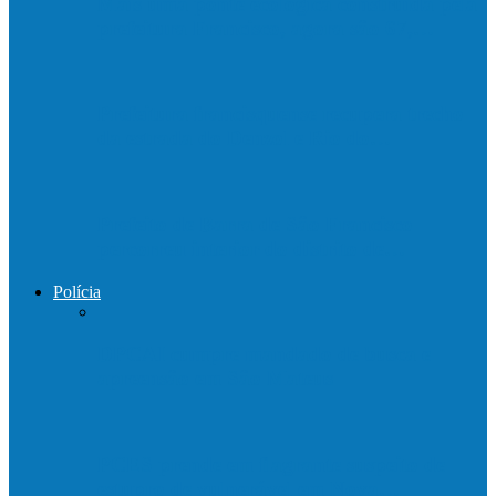
Mais uma ponte ecológica construída pela
prefeitura Francisco, agora são 67,…
Prefeitura francisquense recupera trecho
da estrada do Denzol e Rio do…
Prefeito de Barra de São Francisco
percorreu interior do distrito de…
Polícia
DPCAI cumpre mandado de busca e
apreensão em São Mateus
PCES prende em flagrante suspeito de
estupro de vulnerável em Nova…