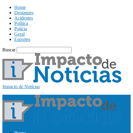
Home
Destaques
Acidentes
Política
Polícia
Geral
Esportes
Buscar
Impacto de Notícias
Home