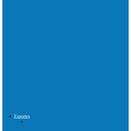
Barra de São Francisco é a 1ª cidade a
receber o…
Prefeitura francisquense realiza mutirão de
limpeza nos bairros Cruzeiro e Santa…
Show com Jhone Moraes e futebol vai
movimentar a comunidade do…
Forró arretado de bom da Terceira Idade
foi sensacional neste domingo…
Esportes