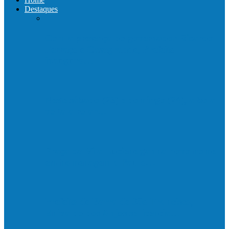
Destaques
Com a presença do governador Ricardo
Ferraço e Casagrande, Prefeito
inaugura…
Neste sábado (23) e domingo (24), a bola
volta a rolar…
Praça da Vila Luciene ganha novo nome
em homenagem a Paulo…
Prefeito de Barra de São Francisco,
Enivaldo dos Anjos se licencia…