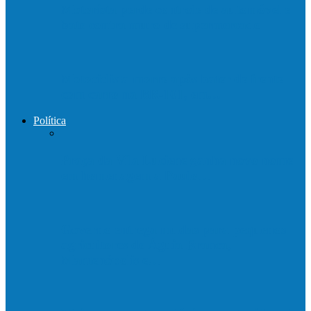
Motorista perde controle de automóvel e
bate contra muro de supermercado
Motociclista morre após bater de frente
com carro na BR-101, em…
Política
Praça da Vila Luciene ganha novo nome
em homenagem a Paulo…
Governo entrega mudas para pequenos
agricultores de Águia Branca,
Mantenópolis e…