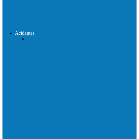
Reconstrução da ponte que caiu durante
enchente entre o Campo Novo…
Acidentes
Acidente entre carros deixa um morto e 4
feridos na BR…
Motociclista morre em colisão com
caminhonete em Ecoporanga
Acidente entre carretas interdita a BR 101
em Linhares