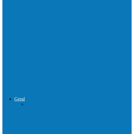
Homem é preso por tráfico de drogas no
interior de Ecoporanga
Polícias Civil e Militar realizam operação
de combate ao tráfico e…
Operação Sentinela resulta em apreensão
de armas e munições em Águia…
Geral
Patrolamento de estrada segue pelo
Córrego da Pipoca em Rio do…