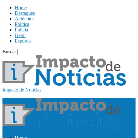
Home
Destaques
Acidentes
Política
Polícia
Geral
Esportes
Buscar
Impacto de Notícias
Home