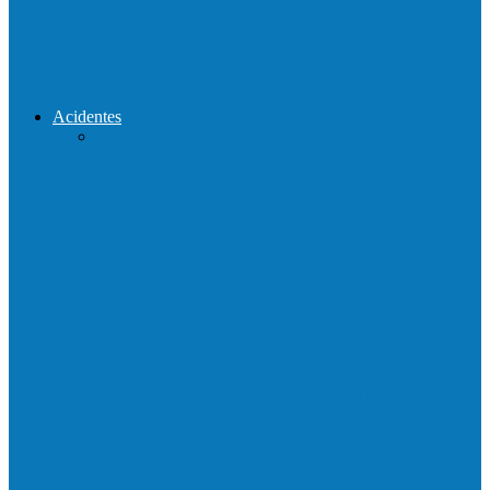
Reconstrução da ponte que caiu durante
enchente entre o Campo Novo…
Acidentes
Acidente entre carros deixa um morto e 4
feridos na BR…
Motociclista morre em colisão com
caminhonete em Ecoporanga
Acidente entre carretas interdita a BR 101
em Linhares