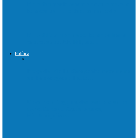
Motorista perde controle de automóvel e
bate contra muro de supermercado
Motociclista morre após bater de frente
com carro na BR-101, em…
Política
Praça da Vila Luciene ganha novo nome
em homenagem a Paulo…
Governo entrega mudas para pequenos
agricultores de Águia Branca,
Mantenópolis e…