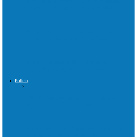
Mais uma ponte ecológica construída pela
prefeitura Francisco, agora são 67,…
Prefeitura francisquense recupera trecho
da estrada do Denzol e Rio do…
Prefeito de Barra de São Francisco
percorreu interior do distrito de…
Polícia
DPCAI cumpre mandado de busca e
apreensão em São Mateus
PCES prende em flagrante suspeito de
estupro de vulnerável em Nova…