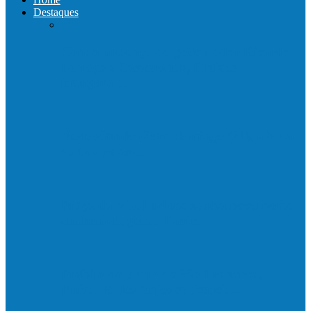
Destaques
Com a presença do governador Ricardo
Ferraço e Casagrande, Prefeito
inaugura…
Neste sábado (23) e domingo (24), a bola
volta a rolar…
Praça da Vila Luciene ganha novo nome
em homenagem a Paulo…
Prefeito de Barra de São Francisco,
Enivaldo dos Anjos se licencia…