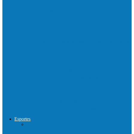
Barra de São Francisco é a 1ª cidade a
receber o…
Prefeitura francisquense realiza mutirão de
limpeza nos bairros Cruzeiro e Santa…
Show com Jhone Moraes e futebol vai
movimentar a comunidade do…
Forró arretado de bom da Terceira Idade
foi sensacional neste domingo…
Esportes