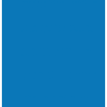
Neste sábado (23) e domingo (24), a bola
volta a rolar…
Francisquense e Bagaço jogam neste
sábado (18), pela Copa de Veteranos…
Vila Verde e Piraí se enfrentam neste
sábado (11), no campo…
HandBarra no feminino e Fabrica dos
Sonhos no masculino foram…
Prefeito Enivaldo dos Anjos marca
presença na abertura dos jogos de…