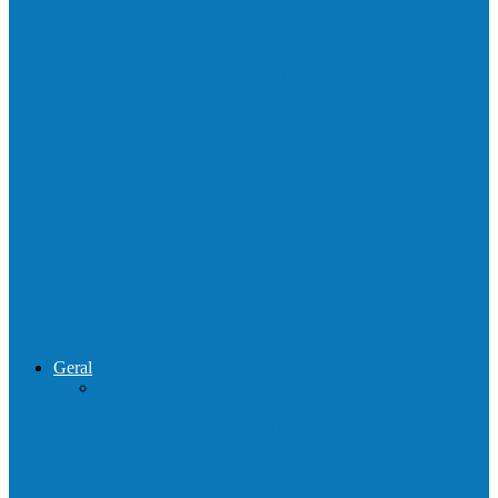
Homem é preso por tráfico de drogas no
interior de Ecoporanga
Polícias Civil e Militar realizam operação
de combate ao tráfico e…
Operação Sentinela resulta em apreensão
de armas e munições em Águia…
Geral
Patrolamento de estrada segue pelo
Córrego da Pipoca em Rio do…