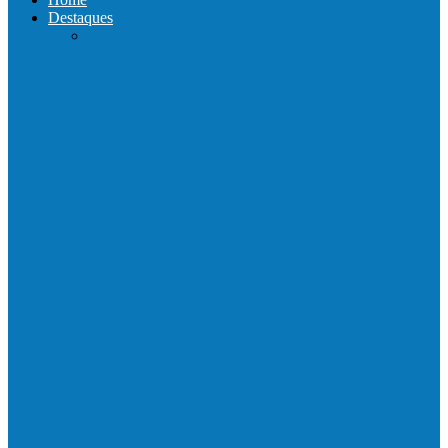
Destaques
Com a presença do governador Ricardo
Ferraço e Casagrande, Prefeito
inaugura…
Neste sábado (23) e domingo (24), a bola
volta a rolar…
Praça da Vila Luciene ganha novo nome
em homenagem a Paulo…
Prefeito de Barra de São Francisco,
Enivaldo dos Anjos se licencia…