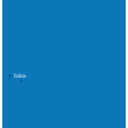
Mais uma ponte ecológica construída pela
prefeitura Francisco, agora são 67,…
Prefeitura francisquense recupera trecho
da estrada do Denzol e Rio do…
Prefeito de Barra de São Francisco
percorreu interior do distrito de…
Polícia
DPCAI cumpre mandado de busca e
apreensão em São Mateus
PCES prende em flagrante suspeito de
estupro de vulnerável em Nova…