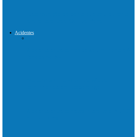
Reconstrução da ponte que caiu durante
enchente entre o Campo Novo…
Acidentes
Acidente entre carros deixa um morto e 4
feridos na BR…
Motociclista morre em colisão com
caminhonete em Ecoporanga
Acidente entre carretas interdita a BR 101
em Linhares