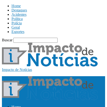
Home
Destaques
Acidentes
Política
Polícia
Geral
Esportes
Buscar
Impacto de Notícias
Home