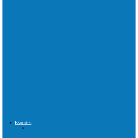
Barra de São Francisco é a 1ª cidade a
receber o…
Prefeitura francisquense realiza mutirão de
limpeza nos bairros Cruzeiro e Santa…
Show com Jhone Moraes e futebol vai
movimentar a comunidade do…
Forró arretado de bom da Terceira Idade
foi sensacional neste domingo…
Esportes