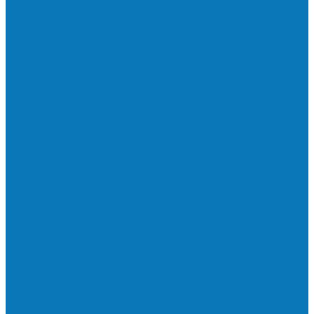
Neste sábado (23) e domingo (24), a bola
volta a rolar…
Francisquense e Bagaço jogam neste
sábado (18), pela Copa de Veteranos…
Vila Verde e Piraí se enfrentam neste
sábado (11), no campo…
HandBarra no feminino e Fabrica dos
Sonhos no masculino foram…
Prefeito Enivaldo dos Anjos marca
presença na abertura dos jogos de…