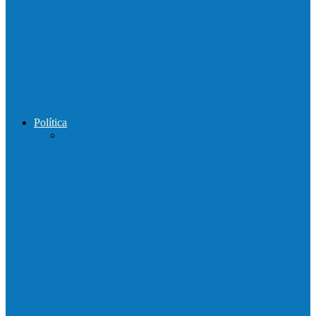
Motorista perde controle de automóvel e
bate contra muro de supermercado
Motociclista morre após bater de frente
com carro na BR-101, em…
Política
Praça da Vila Luciene ganha novo nome
em homenagem a Paulo…
Governo entrega mudas para pequenos
agricultores de Águia Branca,
Mantenópolis e…