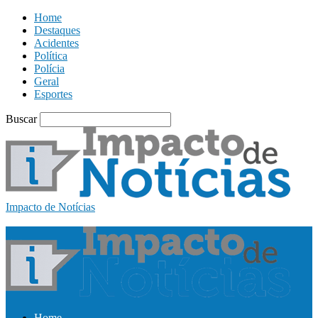
Home
Destaques
Acidentes
Política
Polícia
Geral
Esportes
Buscar
Impacto de Notícias
Home