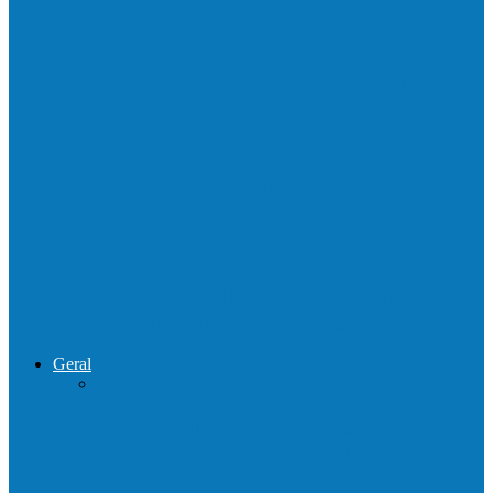
Homem é preso por tráfico de drogas no
interior de Ecoporanga
Polícias Civil e Militar realizam operação
de combate ao tráfico e…
Operação Sentinela resulta em apreensão
de armas e munições em Águia…
Geral
Patrolamento de estrada segue pelo
Córrego da Pipoca em Rio do…