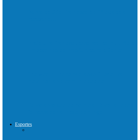
Barra de São Francisco é a 1ª cidade a
receber o…
Prefeitura francisquense realiza mutirão de
limpeza nos bairros Cruzeiro e Santa…
Show com Jhone Moraes e futebol vai
movimentar a comunidade do…
Forró arretado de bom da Terceira Idade
foi sensacional neste domingo…
Esportes