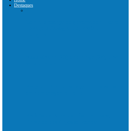
Destaques
Com a presença do governador Ricardo
Ferraço e Casagrande, Prefeito
inaugura…
Neste sábado (23) e domingo (24), a bola
volta a rolar…
Praça da Vila Luciene ganha novo nome
em homenagem a Paulo…
Prefeito de Barra de São Francisco,
Enivaldo dos Anjos se licencia…