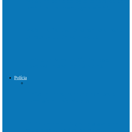
Mais uma ponte ecológica construída pela
prefeitura Francisco, agora são 67,…
Prefeitura francisquense recupera trecho
da estrada do Denzol e Rio do…
Prefeito de Barra de São Francisco
percorreu interior do distrito de…
Polícia
DPCAI cumpre mandado de busca e
apreensão em São Mateus
PCES prende em flagrante suspeito de
estupro de vulnerável em Nova…