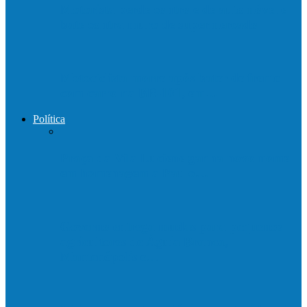
Motorista perde controle de automóvel e
bate contra muro de supermercado
Motociclista morre após bater de frente
com carro na BR-101, em…
Política
Praça da Vila Luciene ganha novo nome
em homenagem a Paulo…
Governo entrega mudas para pequenos
agricultores de Águia Branca,
Mantenópolis e…