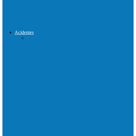
Reconstrução da ponte que caiu durante
enchente entre o Campo Novo…
Acidentes
Acidente entre carros deixa um morto e 4
feridos na BR…
Motociclista morre em colisão com
caminhonete em Ecoporanga
Acidente entre carretas interdita a BR 101
em Linhares