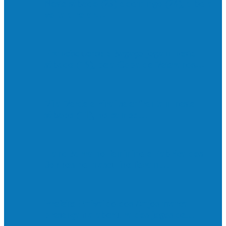
Neste sábado (23) e domingo (24), a bola
volta a rolar…
Francisquense e Bagaço jogam neste
sábado (18), pela Copa de Veteranos…
Vila Verde e Piraí se enfrentam neste
sábado (11), no campo…
HandBarra no feminino e Fabrica dos
Sonhos no masculino foram…
Prefeito Enivaldo dos Anjos marca
presença na abertura dos jogos de…