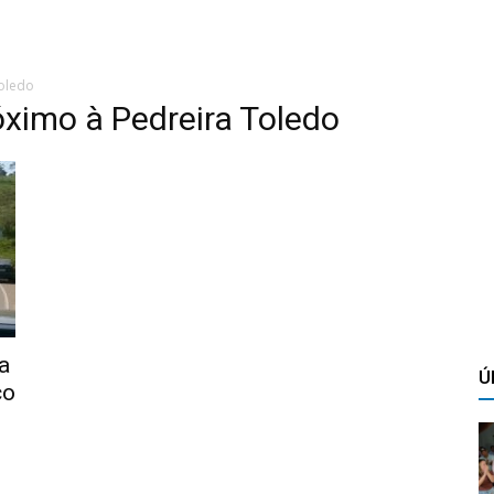
Toledo
óximo à Pedreira Toledo
a
Ú
co