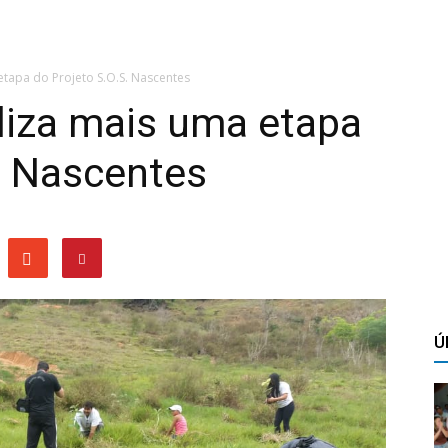
etapa do Projeto S.O.S. Nascentes
liza mais uma etapa
. Nascentes
Ú