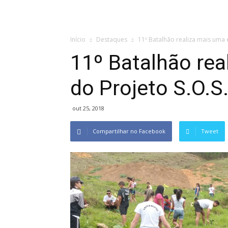
Início
Destaques
11º Batalhão realiza mais uma 
11º Batalhão rea
do Projeto S.O.S
out 25, 2018
Compartilhar no Facebook
Tweet