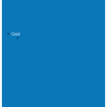
de combate ao tráfico e…
Operação Sentinela resulta em apreensão
de armas e munições em Águia…
Geral
Patrolamento de estrada segue pelo
Córrego da Pipoca em Rio do…
Barra de São Francisco é a 1ª cidade a
receber o…
Prefeitura francisquense realiza mutirão de
limpeza nos bairros Cruzeiro e Santa…