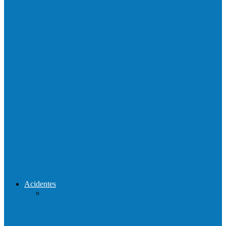
Neste sábado (23) e domingo (24), a bola
volta a rolar…
Praça da Vila Luciene ganha novo nome
em homenagem a Paulo…
Prefeito de Barra de São Francisco,
Enivaldo dos Anjos se licencia…
Reconstrução da ponte que caiu durante
enchente entre o Campo Novo…
Acidentes
Acidente entre carros deixa um morto e 4
feridos na BR…