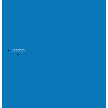
Show com Jhone Moraes e futebol vai
movimentar a comunidade do…
Forró arretado de bom da Terceira Idade
foi sensacional neste domingo…
Esportes
Neste sábado (23) e domingo (24), a bola
volta a rolar…
Francisquense e Bagaço jogam neste
sábado (18), pela Copa de Veteranos…