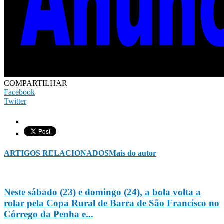
COMPARTILHAR
Facebook
Twitter
ARTIGOS RELACIONADOS
Mais do autor
Neste sábado (23) e domingo (24), a bola volta a
rolar pela Copa Rural de Barra de São Francisco no
Córrego da Penha e...