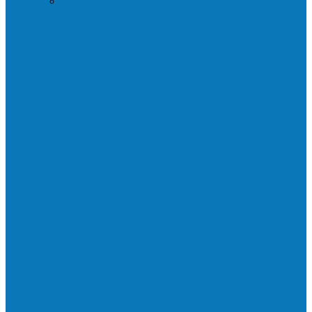
Praça da Vila Luciene ganha novo nome
em homenagem a Paulo…
Governo entrega mudas para pequenos
agricultores de Águia Branca,
Mantenópolis e…
Mais uma ponte ecológica construída pela
prefeitura Francisco, agora são 67,…
Prefeitura francisquense recupera trecho
da estrada do Denzol e Rio do…