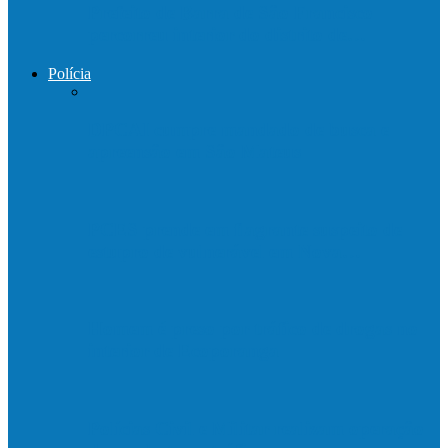
Prefeito de Barra de São Francisco
percorreu interior do distrito de…
Polícia
DPCAI cumpre mandado de busca e
apreensão em São Mateus
PCES prende em flagrante suspeito de
estupro de vulnerável em Nova…
Homem é preso por tráfico de drogas no
interior de Ecoporanga
Polícias Civil e Militar realizam operação