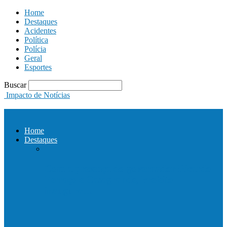
Home
Destaques
Acidentes
Política
Polícia
Geral
Esportes
Buscar
Impacto de Notícias
Home
Destaques
Com a presença do governador Ricardo
Ferraço e Casagrande, Prefeito
inaugura…