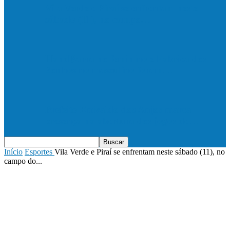
Vila Verde e Piraí se enfrentam neste
sábado (11), no campo…
HandBarra no feminino e Fabrica dos
Sonhos no masculino foram…
Prefeito Enivaldo dos Anjos marca
presença na abertura dos jogos de…
Início
Esportes
Vila Verde e Piraí se enfrentam neste sábado (11), no
campo do...