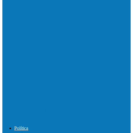
Motociclista morre em colisão com
caminhonete em Ecoporanga
Acidente entre carretas interdita a BR 101
em Linhares
Motorista perde controle de automóvel e
bate contra muro de supermercado
Motociclista morre após bater de frente
com carro na BR-101, em…
Política