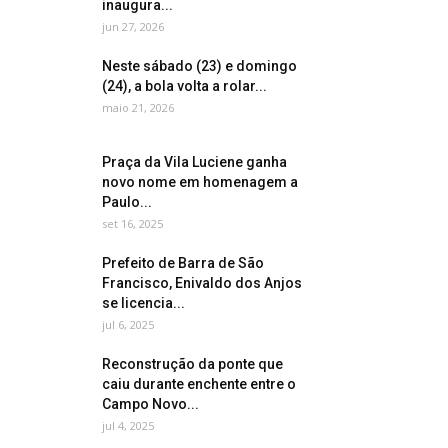
inaugura...
jun 27, 2026
Neste sábado (23) e domingo
(24), a bola volta a rolar...
maio 21, 2026
Praça da Vila Luciene ganha
novo nome em homenagem a
Paulo...
set 16, 2025
Prefeito de Barra de São
Francisco, Enivaldo dos Anjos
se licencia...
jul 6, 2025
Reconstrução da ponte que
caiu durante enchente entre o
Campo Novo...
jul 4, 2025