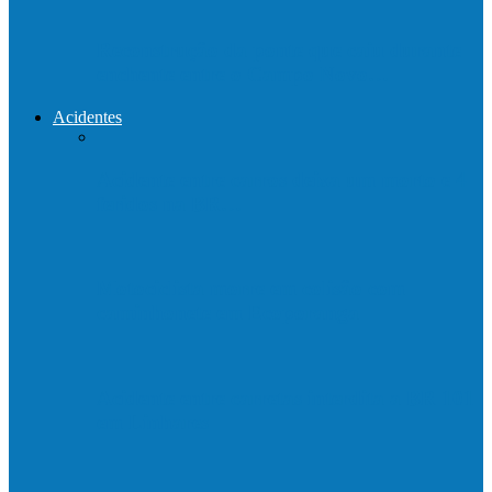
Reconstrução da ponte que caiu durante
enchente entre o Campo Novo…
Acidentes
Acidente entre carros deixa um morto e 4
feridos na BR…
Motociclista morre em colisão com
caminhonete em Ecoporanga
Acidente entre carretas interdita a BR 101
em Linhares