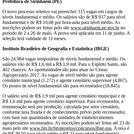
Prefeitura de Sirinháem (PE)
O novo processo seletivo vai preencher 315 vagas em cargos de
níveis fundamental e médio. Os salários são de R$ 937 para nível
fundamental e de R$ 10,68 por hora-aula para nível médio. As
inscrições podem ser feitas pelo site
www.sirinhaem.pe.gov.br
no
período de 2 a 26 de maio. A prova será aplicada em 11 de junho. A
seleção terá validade de 12 meses.
Instituto Brasileiro de Geografia e Estatística (IBGE)
São 24.984 vagas temporárias de níveis fundamental e médio. Os
salários vão de R$ 1,6 mil a R$ 1,9 mil. Para o Espírito Santo, são
402 chances. As oportunidades são para atuar no Censo
Agropecuário 2017. As vagas de nível médio são para agente
censitário municipal (1.272) e agente censitário supervisor (4.867).
Os postos de nível fundamental são para recenseador (18.845).
O salário será de R$ 1,9 mil para agente censitário municipal e de
R$ 1,6 mil para agente censitário supervisor. Para recenseador, a
remuneração será por produção, calculada por setor censitário,
conforme taxa fixada e de conhecimento prévio pelo recenseador,
com base nas quantidades de unidades de estabelecimentos
agropecuários recenseados. As inscrições podem ser feitas até 23 de
maio pelo site
www.fgv.br/fgvprojetos/concursos/ibge-pss
.
A taxa é
de R$ 39,50 para nível médio e R$ 22 para nível fundamental.