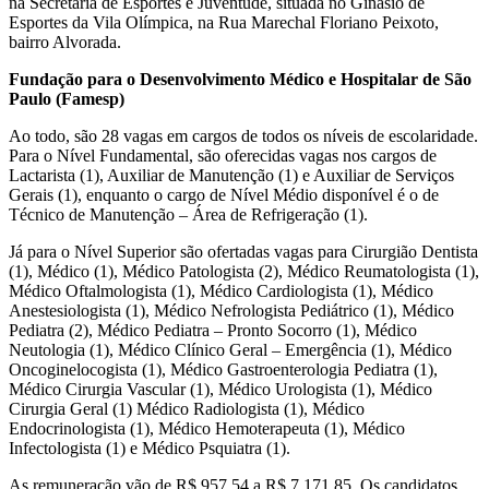
na Secretaria de Esportes e Juventude, situada no Ginásio de
Esportes da Vila Olímpica, na Rua Marechal Floriano Peixoto,
bairro Alvorada.
Fundação para o Desenvolvimento Médico e Hospitalar de São
Paulo (Famesp)
Ao todo, são 28 vagas em cargos de todos os níveis de escolaridade.
Para o Nível Fundamental, são oferecidas vagas nos cargos de
Lactarista (1), Auxiliar de Manutenção (1) e Auxiliar de Serviços
Gerais (1), enquanto o cargo de Nível Médio disponível é o de
Técnico de Manutenção – Área de Refrigeração (1).
Já para o Nível Superior são ofertadas vagas para Cirurgião Dentista
(1), Médico (1), Médico Patologista (2), Médico Reumatologista (1),
Médico Oftalmologista (1), Médico Cardiologista (1), Médico
Anestesiologista (1), Médico Nefrologista Pediátrico (1), Médico
Pediatra (2), Médico Pediatra – Pronto Socorro (1), Médico
Neutologia (1), Médico Clínico Geral – Emergência (1), Médico
Oncoginelocogista (1), Médico Gastroenterologia Pediatra (1),
Médico Cirurgia Vascular (1), Médico Urologista (1), Médico
Cirurgia Geral (1) Médico Radiologista (1), Médico
Endocrinologista (1), Médico Hemoterapeuta (1), Médico
Infectologista (1) e Médico Psquiatra (1).
As remuneração vão de R$ 957,54 a R$ 7.171,85. Os candidatos