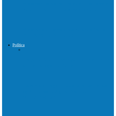
Motorista perde controle de automóvel e
bate contra muro de supermercado
Motociclista morre após bater de frente
com carro na BR-101, em…
Política
Praça da Vila Luciene ganha novo nome
em homenagem a Paulo…
Governo entrega mudas para pequenos
agricultores de Águia Branca,
Mantenópolis e…