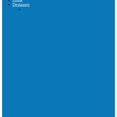
Destaques
Com a presença do governador Ricardo
Ferraço e Casagrande, Prefeito
inaugura…
Neste sábado (23) e domingo (24), a bola
volta a rolar…
Praça da Vila Luciene ganha novo nome
em homenagem a Paulo…
Prefeito de Barra de São Francisco,
Enivaldo dos Anjos se licencia…