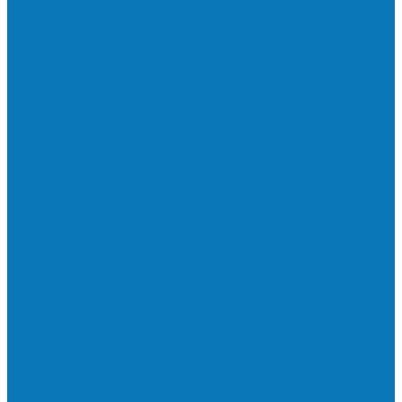
Neste sábado (23) e domingo (24), a bola
volta a rolar…
Francisquense e Bagaço jogam neste
sábado (18), pela Copa de Veteranos…
Vila Verde e Piraí se enfrentam neste
sábado (11), no campo…
HandBarra no feminino e Fabrica dos
Sonhos no masculino foram…
Prefeito Enivaldo dos Anjos marca
presença na abertura dos jogos de…