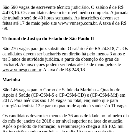
São 590 vagas de escrevente técnico judiciário. O salário é de R$
4.473,16. Os candidatos devem ter nível médio completo. A jornada
de trabalho será de 40 horas semanais. As inscrições devem ser
feitas até 17 de maio pelo site
www.vunesp.com.br
. A taxa é de R$
68.
Tribunal de Justiça do Estado de São Paulo II
São 276 vagas para juiz substituto. O salário é de R$ 24.818,71. Os
candidatos devem ser bacharéis em direito há pelo menos 3 anos e
ter 3 anos de atividade jurídica, a partir da obtenção do grau de
bacharel. As inscrições podem ser feitas até 17 de maio pelo site
www.vunesp.com.br
.
A taxa é de R$ 248,18
Marinha
São 146 vagas para o Corpo de Saúde da Marinha – Quadro de
Apoio à Saúde (CP-CSM-S e CP-CSM-CD) e (CP-CSM-Md) em
2017. Para médicos são 124 vagas no total, enquanto que para
cirurgião-dentista 12 e para o quadro de apoio à saúde são 11 vagas.
Os candidatos devem ter menos de 36 anos de idade no primeiro dia
do mês de janeiro de 2018 e ter nível superior na área de atuação.
Após o período de formação, a remuneração chega a R$ 10,5 mil.
As inscrições podem ser feitas até o dia 15 de maio pelo site