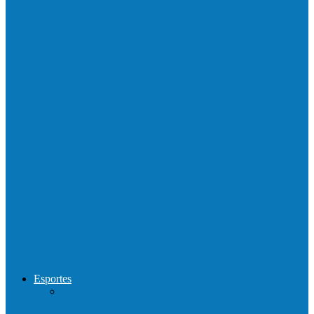
Barra de São Francisco é a 1ª cidade a
receber o…
Prefeitura francisquense realiza mutirão de
limpeza nos bairros Cruzeiro e Santa…
Show com Jhone Moraes e futebol vai
movimentar a comunidade do…
Forró arretado de bom da Terceira Idade
foi sensacional neste domingo…
Esportes