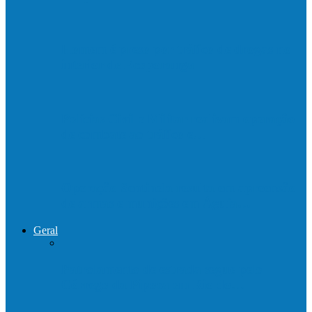
Homem é preso por tráfico de drogas no
interior de Ecoporanga
Polícias Civil e Militar realizam operação
de combate ao tráfico e…
Operação Sentinela resulta em apreensão
de armas e munições em Águia…
Geral
Patrolamento de estrada segue pelo
Córrego da Pipoca em Rio do…