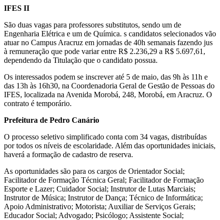
IFES II
São duas vagas para professores substitutos, sendo um de
Engenharia Elétrica e um de Química. s candidatos selecionados vão
atuar no Campus Aracruz em jornadas de 40h semanais fazendo jus
à remuneração que pode variar entre R$ 2.236,29 a R$ 5.697,61,
dependendo da Titulação que o candidato possua.
Os interessados podem se inscrever até 5 de maio, das 9h às 11h e
das 13h às 16h30, na Coordenadoria Geral de Gestão de Pessoas do
IFES, localizada na Avenida Morobá, 248, Morobá, em Aracruz. O
contrato é temporário.
Prefeitura de Pedro Canário
O processo seletivo simplificado conta com 34 vagas, distribuídas
por todos os níveis de escolaridade. Além das oportunidades iniciais,
haverá a formação de cadastro de reserva.
As oportunidades são para os cargos de Orientador Social;
Facilitador de Formação Técnica Geral; Facilitador de Formação
Esporte e Lazer; Cuidador Social; Instrutor de Lutas Marciais;
Instrutor de Música; Instrutor de Dança; Técnico de Informática;
Apoio Administrativo; Motorista; Auxiliar de Serviços Gerais;
Educador Social; Advogado; Psicólogo; Assistente Social;