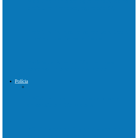
Mais uma ponte ecológica construída pela
prefeitura Francisco, agora são 67,…
Prefeitura francisquense recupera trecho
da estrada do Denzol e Rio do…
Prefeito de Barra de São Francisco
percorreu interior do distrito de…
Polícia
DPCAI cumpre mandado de busca e
apreensão em São Mateus
PCES prende em flagrante suspeito de
estupro de vulnerável em Nova…