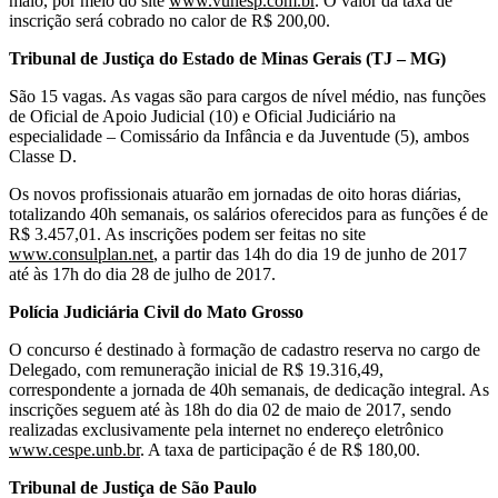
maio, por meio do site
www.vunesp.com.br
.
O valor da taxa de
inscrição será cobrado no calor de R$ 200,00.
Tribunal de Justiça do Estado de Minas Gerais (TJ – MG)
São 15 vagas. As vagas são para cargos de nível médio, nas funções
de Oficial de Apoio Judicial (10) e Oficial Judiciário na
especialidade – Comissário da Infância e da Juventude (5), ambos
Classe D.
Os novos profissionais atuarão em jornadas de oito horas diárias,
totalizando 40h semanais, os salários oferecidos para as funções é de
R$ 3.457,01. As inscrições podem ser feitas no site
www.consulplan.net
,
a partir das 14h do dia 19 de junho de 2017
até às 17h do dia 28 de julho de 2017.
Polícia Judiciária Civil do Mato Grosso
O concurso é destinado à formação de cadastro reserva no cargo de
Delegado, com remuneração inicial de R$ 19.316,49,
correspondente a jornada de 40h semanais, de dedicação integral. As
inscrições seguem até às 18h do dia 02 de maio de 2017, sendo
realizadas exclusivamente pela internet no endereço eletrônico
www.cespe.unb.br
.
A taxa de participação é de R$ 180,00.
Tribunal de Justiça de São Paulo