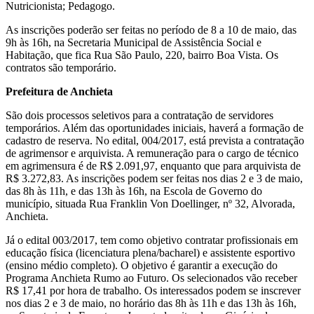
Nutricionista; Pedagogo.
As inscrições poderão ser feitas no período de 8 a 10 de maio, das
9h às 16h, na Secretaria Municipal de Assistência Social e
Habitação, que fica Rua São Paulo, 220, bairro Boa Vista. Os
contratos são temporário.
Prefeitura de Anchieta
São dois processos seletivos para a contratação de servidores
temporários. Além das oportunidades iniciais, haverá a formação de
cadastro de reserva. No edital, 004/2017, está prevista a contratação
de agrimensor e arquivista. A remuneração para o cargo de técnico
em agrimensura é de R$ 2.091,97, enquanto que para arquivista de
R$ 3.272,83. As inscrições podem ser feitas nos dias 2 e 3 de maio,
das 8h às 11h, e das 13h às 16h, na Escola de Governo do
município, situada Rua Franklin Von Doellinger, nº 32, Alvorada,
Anchieta.
Já o edital 003/2017, tem como objetivo contratar profissionais em
educação física (licenciatura plena/bacharel) e assistente esportivo
(ensino médio completo). O objetivo é garantir a execução do
Programa Anchieta Rumo ao Futuro. Os selecionados vão receber
R$ 17,41 por hora de trabalho. Os interessados podem se inscrever
nos dias 2 e 3 de maio, no horário das 8h às 11h e das 13h às 16h,