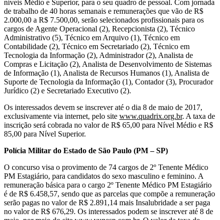
níveis Médio e Superior, para o seu quadro de pessoal. Com jornada
de trabalho de 40 horas semanais e remunerações que vão de R$
2.000,00 a R$ 7.500,00, serão selecionados profissionais para os
cargos de Agente Operacional (2), Recepcionista (2), Técnico
Administrativo (5), Técnico em Arquivo (1), Técnico em
Contabilidade (2), Técnico em Secretariado (2), Técnico em
Tecnologia da Informação (2), Administrador (2), Analista de
Compras e Licitação (2), Analista de Desenvolvimento de Sistemas
de Informação (1), Analista de Recursos Humanos (1), Analista de
Suporte de Tecnologia da Informação (1), Contador (3), Procurador
Jurídico (2) e Secretariado Executivo (2).
Os interessados devem se inscrever até o dia 8 de maio de 2017,
exclusivamente via internet, pelo site
www.quadrix.org.br
.
A taxa de
inscrição será cobrada no valor de R$ 65,00 para Nível Médio e R$
85,00 para Nível Superior.
Polícia Militar do Estado de São Paulo (PM – SP)
O concurso visa o provimento de 74 cargos de 2º Tenente Médico
PM Estagiário, para candidatos do sexo masculino e feminino. A
remuneração básica para o cargo 2º Tenente Médico PM Estagiário
é de R$ 6.458,57, sendo que as parcelas que compõe a remuneração
serão pagas no valor de R$ 2.891,14 mais Insalubridade a ser paga
no valor de R$ 676,29. Os interessados podem se inscrever até 8 de