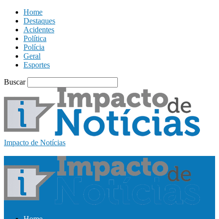
Home
Destaques
Acidentes
Política
Polícia
Geral
Esportes
Buscar
Impacto de Notícias
Home