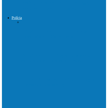
Prefeito de Barra de São Francisco
percorreu interior do distrito de…
Polícia
DPCAI cumpre mandado de busca e
apreensão em São Mateus
PCES prende em flagrante suspeito de
estupro de vulnerável em Nova…
Homem é preso por tráfico de drogas no
interior de Ecoporanga
Polícias Civil e Militar realizam operação