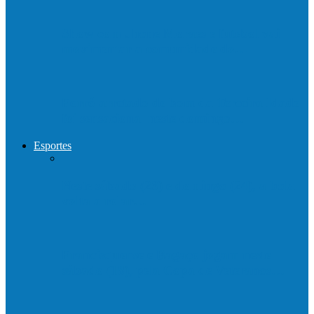
Show com Jhone Moraes e futebol vai
movimentar a comunidade do…
Forró arretado de bom da Terceira Idade
foi sensacional neste domingo…
Esportes
Neste sábado (23) e domingo (24), a bola
volta a rolar…
Francisquense e Bagaço jogam neste
sábado (18), pela Copa de Veteranos…