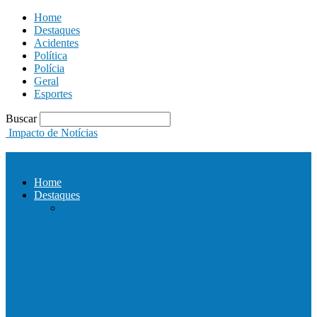
Home
Destaques
Acidentes
Política
Polícia
Geral
Esportes
Buscar
Impacto de Notícias
Home
Destaques
Com a presença do governador Ricardo
Ferraço e Casagrande, Prefeito
inaugura…