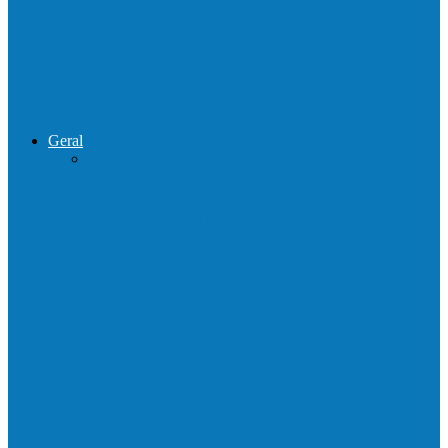
de combate ao tráfico e…
Operação Sentinela resulta em apreensão
de armas e munições em Águia…
Geral
Patrolamento de estrada segue pelo
Córrego da Pipoca em Rio do…
Barra de São Francisco é a 1ª cidade a
receber o…
Prefeitura francisquense realiza mutirão de
limpeza nos bairros Cruzeiro e Santa…