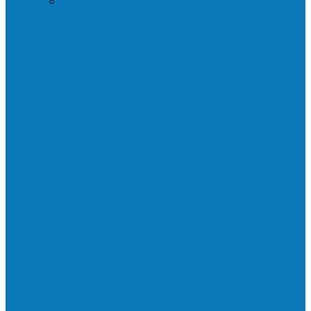
Praça da Vila Luciene ganha novo nome
em homenagem a Paulo…
Governo entrega mudas para pequenos
agricultores de Águia Branca,
Mantenópolis e…
Mais uma ponte ecológica construída pela
prefeitura Francisco, agora são 67,…
Prefeitura francisquense recupera trecho
da estrada do Denzol e Rio do…