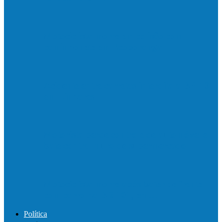
Motociclista morre em colisão com
caminhonete em Ecoporanga
Acidente entre carretas interdita a BR 101
em Linhares
Motorista perde controle de automóvel e
bate contra muro de supermercado
Motociclista morre após bater de frente
com carro na BR-101, em…
Política