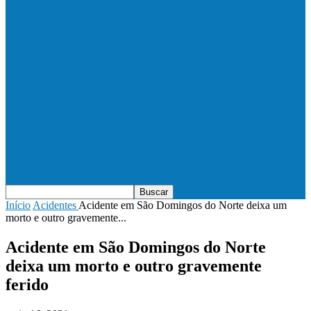
Vila Verde e Piraí se enfrentam neste
sábado (11), no campo…
HandBarra no feminino e Fabrica dos
Sonhos no masculino foram…
Prefeito Enivaldo dos Anjos marca
presença na abertura dos jogos de…
Início
Acidentes
Acidente em São Domingos do Norte deixa um
morto e outro gravemente...
Acidente em São Domingos do Norte
deixa um morto e outro gravemente
ferido