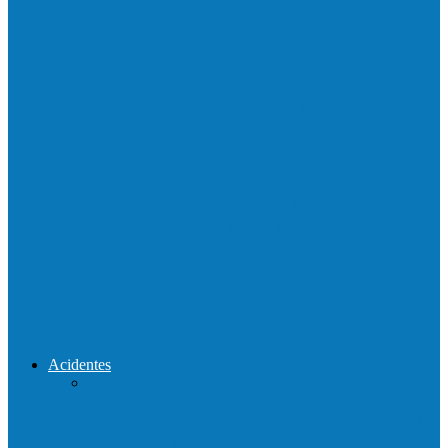
Neste sábado (23) e domingo (24), a bola
volta a rolar…
Praça da Vila Luciene ganha novo nome
em homenagem a Paulo…
Prefeito de Barra de São Francisco,
Enivaldo dos Anjos se licencia…
Reconstrução da ponte que caiu durante
enchente entre o Campo Novo…
Acidentes
Acidente entre carros deixa um morto e 4
feridos na BR…