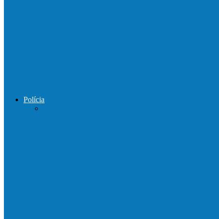
Mais uma ponte ecológica construída pela p
Prefeitura francisquense recupera trecho d
Prefeito de Barra de São Francisco percorre
Polícia
DPCAI cumpre mandado de busca e apreen
PCES prende em flagrante suspeito de est
Homem é preso por tráfico de drogas no in