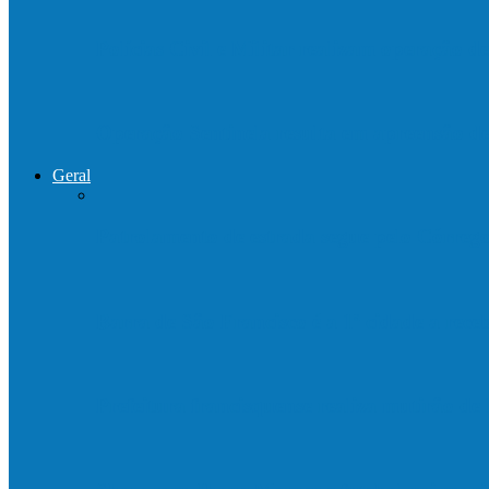
Polícias Civil e Militar realizam operação 
Operação Sentinela resulta em apreensão 
Geral
Patrolamento de estrada segue pelo Córre
Barra de São Francisco é a 1ª cidade a rec
Prefeitura francisquense realiza mutirão d