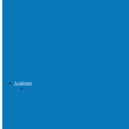
Neste sábado (23) e domingo (24), a bola vo
Praça da Vila Luciene ganha novo nome 
Prefeito de Barra de São Francisco, Enivald
Reconstrução da ponte que caiu durante e
Acidentes
Acidente entre carros deixa um morto e 4 
Motociclista morre em colisão com caminh