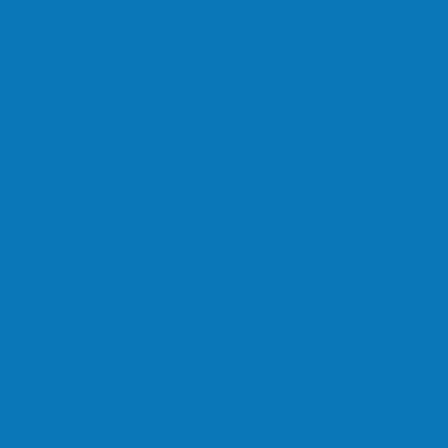
de combate ao tráfico e…
de armas e munições em Águia…
go da Pipoca em Rio do…
eber o…
e limpeza nos bairros Cruzeiro e Santa…