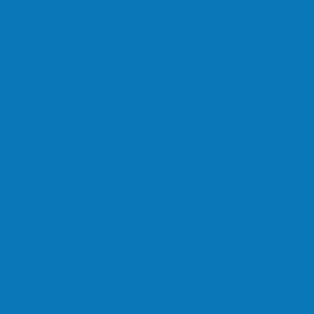
vimentar a comunidade do…
oi sensacional neste domingo…
lta a rolar…
 (18), pela Copa de Veteranos…
do (11), no campo…
hos no masculino foram…