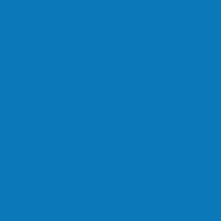
em Linhares
ate contra muro de supermercado
om carro na BR-101, em…
em homenagem a Paulo…
cultores de Águia Branca, Mantenópolis e…