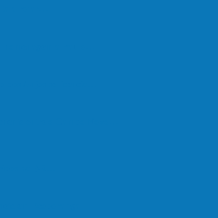
lta a rolar…
em homenagem a Paulo…
o dos Anjos se licencia…
nchente entre o Campo Novo…
feridos na BR…
onete em Ecoporanga