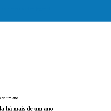
a na abertura dos jogos de…
s de um ano
da há mais de um ano