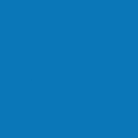
refeitura Francisco, agora são 67,…
a estrada do Denzol e Rio do…
u interior do distrito de…
são em São Mateus
upro de vulnerável em Nova…
terior de Ecoporanga