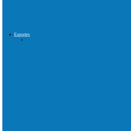
Show com Jhone Moraes e futebol vai mo
Forró arretado de bom da Terceira Idade f
Esportes
Neste sábado (23) e domingo (24), a bola vo
Francisquense e Bagaço jogam neste sábado
Vila Verde e Piraí se enfrentam neste sába
HandBarra no feminino e Fabrica dos Son