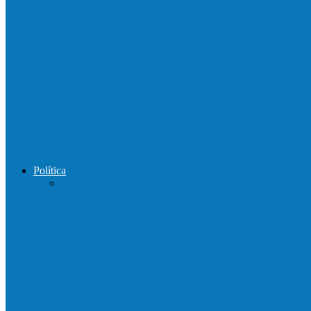
Acidente entre carretas interdita a BR 101 
Motorista perde controle de automóvel e b
Motociclista morre após bater de frente c
Política
Praça da Vila Luciene ganha novo nome 
Governo entrega mudas para pequenos agri