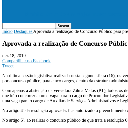
Prefeito Enivaldo dos Anjos marca presenç
Início
Destaques
Aprovada a realização de Concurso Público para pr
Aprovada a realização de Concurso Públi
dez 18, 2019
Compartilhar no Facebook
Tweet
Na última sessão legislativa realizada nesta segunda-feira (16), os 
por concurso público, para cinco cargos, dentro da estrutura adminis
Com apenas a abstenção da vereadora Zilma Matos (PT), todos os dem
que irão concorrer a: uma vaga para o cargo de Procurador Legislati
uma vaga para o cargo de Auxiliar de Serviços Administrativos e Legi
No artigo 4º da resolução aprovada, fica autorizado o preenchimento d
No artigo 5º, ao realizar o concurso público de que trata a resoluçã