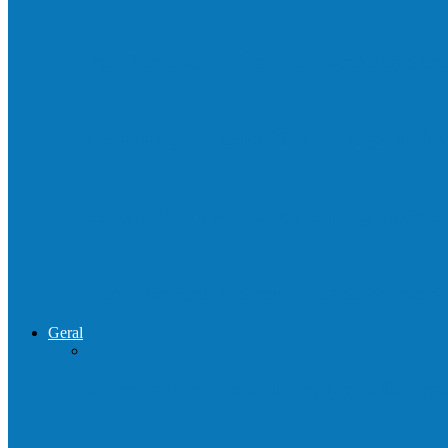
PCES prende em flagrante suspeito de est
Homem é preso por tráfico de drogas no in
Polícias Civil e Militar realizam operação 
Operação Sentinela resulta em apreensão 
Geral
Patrolamento de estrada segue pelo Córre