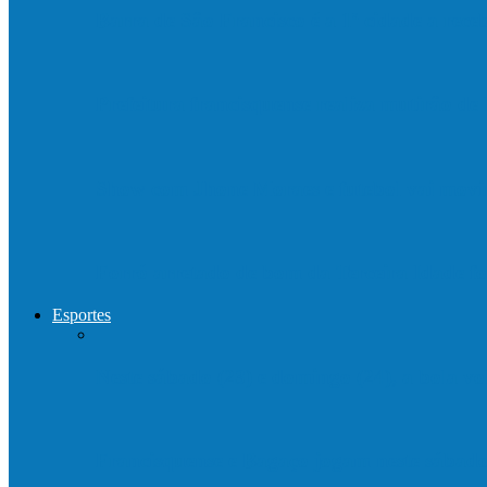
Barra de São Francisco é a 1ª cidade a rec
Prefeitura francisquense realiza mutirão d
Show com Jhone Moraes e futebol vai mo
Forró arretado de bom da Terceira Idade f
Esportes
Neste sábado (23) e domingo (24), a bola vo
Francisquense e Bagaço jogam neste sábado