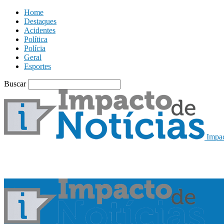
Home
Destaques
Acidentes
Política
Polícia
Geral
Esportes
Buscar
Impac