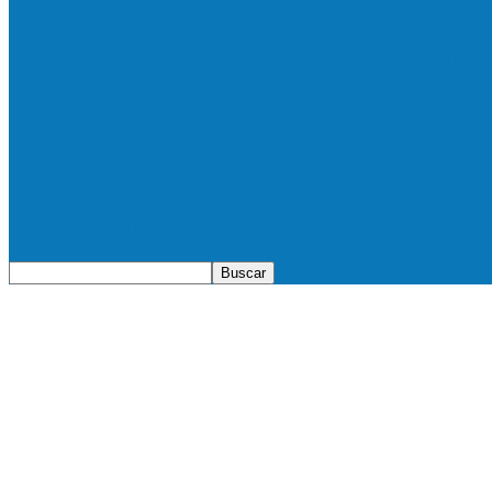
Vila Verde e Piraí se enfrentam neste sába
HandBarra no feminino e Fabrica dos Son
Prefeito Enivaldo dos Anjos marca presenç