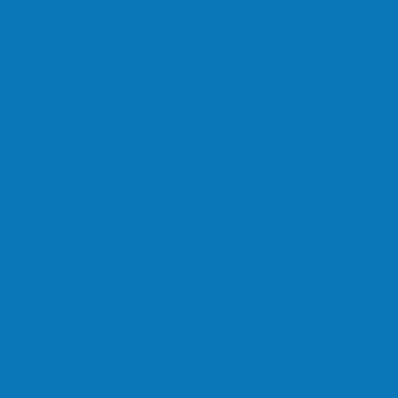
feridos na BR…
onete em Ecoporanga
em Linhares
ate contra muro de supermercado
om carro na BR-101, em…