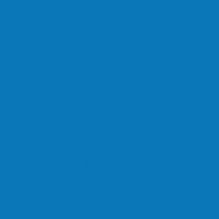
em homenagem a Paulo…
cultores de Águia Branca, Mantenópolis e…
refeitura Francisco, agora são 67,…
a estrada do Denzol e Rio do…
u interior do distrito de…
são em São Mateus