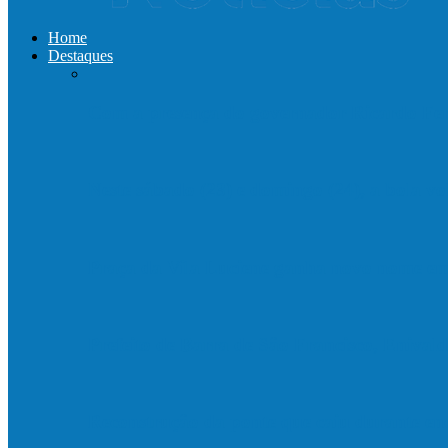
Home
Destaques
Com a presença do governador Ricardo Fer
Neste sábado (23) e domingo (24), a bola vo
Praça da Vila Luciene ganha novo nome 
Prefeito de Barra de São Francisco, Enivald
Reconstrução da ponte que caiu durante e