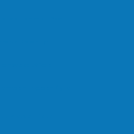
upro de vulnerável em Nova…
terior de Ecoporanga
de combate ao tráfico e…
de armas e munições em Águia…
go da Pipoca em Rio do…