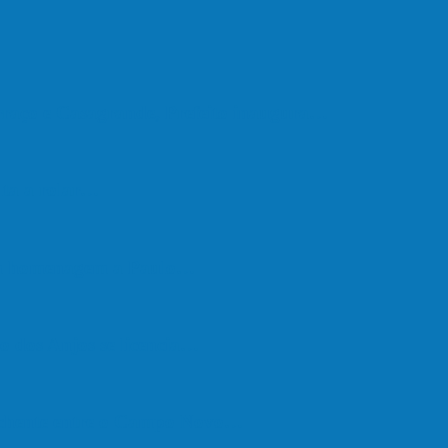
raço e Casagrande, Prefeito inaugura…
lta a rolar…
em homenagem a Paulo…
o dos Anjos se licencia…
nchente entre o Campo Novo…