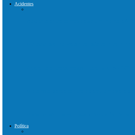
Acidentes
Acidente entre carros deixa um morto e 4 
Motociclista morre em colisão com caminh
Acidente entre carretas interdita a BR 101 
Motorista perde controle de automóvel e b
Motociclista morre após bater de frente c
Política