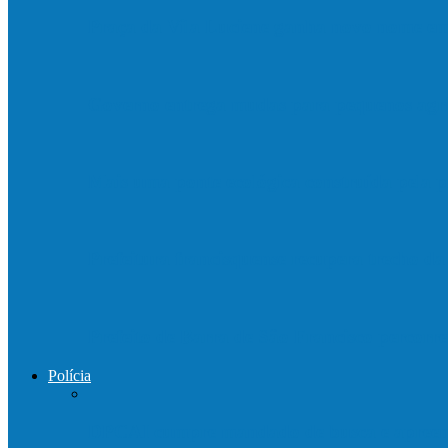
Praça da Vila Luciene ganha novo nome 
Governo entrega mudas para pequenos agri
Mais uma ponte ecológica construída pela p
Prefeitura francisquense recupera trecho d
Prefeito de Barra de São Francisco percorre
Polícia
DPCAI cumpre mandado de busca e apreen