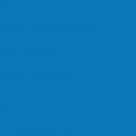
eber o…
e limpeza nos bairros Cruzeiro e Santa…
vimentar a comunidade do…
oi sensacional neste domingo…
lta a rolar…
 (18), pela Copa de Veteranos…