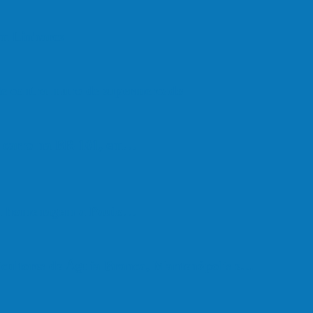
em Linhares
ate contra muro de supermercado
om carro na BR-101, em…
em homenagem a Paulo…
cultores de Águia Branca, Mantenópolis e…