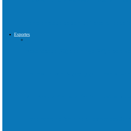
Show com Jhone Moraes e futebol vai mo
Forró arretado de bom da Terceira Idade f
Esportes
Neste sábado (23) e domingo (24), a bola vo
Francisquense e Bagaço jogam neste sábado
Vila Verde e Piraí se enfrentam neste sába
HandBarra no feminino e Fabrica dos Son