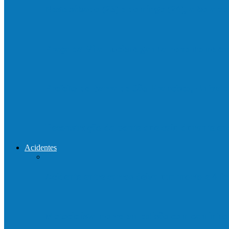
Neste sábado (23) e domingo (24), a bola vo
Praça da Vila Luciene ganha novo nome 
Prefeito de Barra de São Francisco, Enivald
Reconstrução da ponte que caiu durante e
Acidentes
Acidente entre carros deixa um morto e 4 
Motociclista morre em colisão com caminh