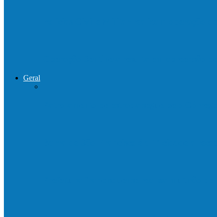
Polícias Civil e Militar realizam operação 
Operação Sentinela resulta em apreensão 
Geral
Patrolamento de estrada segue pelo Córre
Barra de São Francisco é a 1ª cidade a rec
Prefeitura francisquense realiza mutirão d