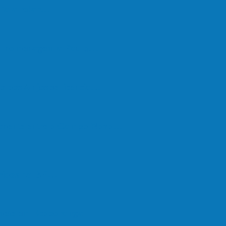
lta a rolar…
em homenagem a Paulo…
o dos Anjos se licencia…
nchente entre o Campo Novo…
feridos na BR…
onete em Ecoporanga