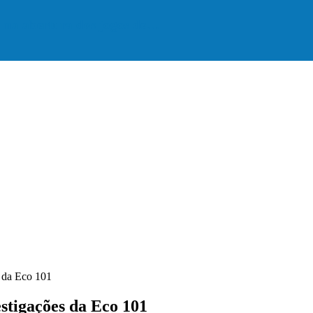
a na abertura dos jogos de…
s da Eco 101
stigações da Eco 101