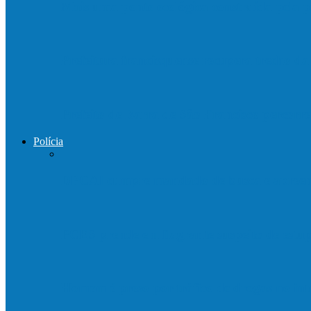
Mais uma ponte ecológica construída pela p
Prefeitura francisquense recupera trecho d
Prefeito de Barra de São Francisco percorre
Polícia
DPCAI cumpre mandado de busca e apreen
PCES prende em flagrante suspeito de est
Homem é preso por tráfico de drogas no in