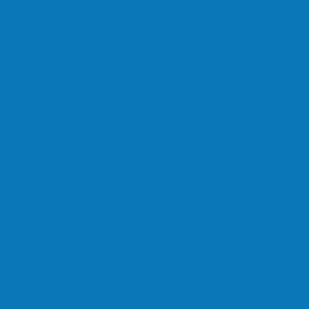
vimentar a comunidade do…
oi sensacional neste domingo…
lta a rolar…
 (18), pela Copa de Veteranos…
do (11), no campo…
hos no masculino foram…