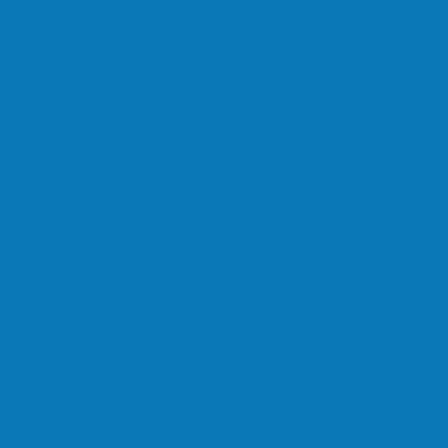
refeitura Francisco, agora são 67,…
a estrada do Denzol e Rio do…
u interior do distrito de…
são em São Mateus
upro de vulnerável em Nova…
terior de Ecoporanga