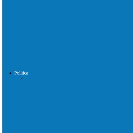
Acidente entre carretas interdita a BR 101 
Motorista perde controle de automóvel e b
Motociclista morre após bater de frente c
Política
Praça da Vila Luciene ganha novo nome 
Governo entrega mudas para pequenos agri