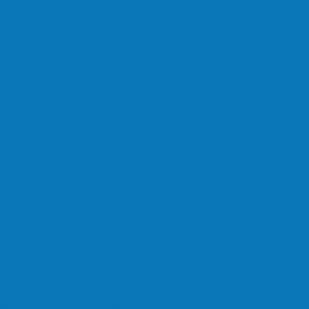
de combate ao tráfico e…
de armas e munições em Águia…
go da Pipoca em Rio do…
eber o…
e limpeza nos bairros Cruzeiro e Santa…