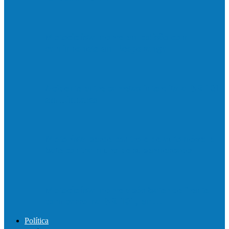
Motociclista morre em colisão com
caminhonete em Ecoporanga
Acidente entre carretas interdita a BR 101
em Linhares
Motorista perde controle de automóvel e
bate contra muro de supermercado
Motociclista morre após bater de frente
com carro na BR-101, em…
Política