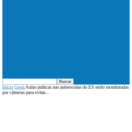
Vila Verde e Piraí se enfrentam neste
sábado (11), no campo…
HandBarra no feminino e Fabrica dos
Sonhos no masculino foram…
Prefeito Enivaldo dos Anjos marca
presença na abertura dos jogos de…
Início
Geral
Aulas práticas nas autoescolas do ES serão monitoradas
por câmeras para evitar...