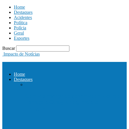
Home
Destaques
Acidentes
Política
Polícia
Geral
Esportes
Buscar
Impacto de Notícias
Home
Destaques
Com a presença do governador Ricardo
Ferraço e Casagrande, Prefeito
inaugura…