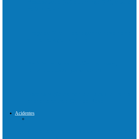
Neste sábado (23) e domingo (24), a bola
volta a rolar…
Praça da Vila Luciene ganha novo nome
em homenagem a Paulo…
Prefeito de Barra de São Francisco,
Enivaldo dos Anjos se licencia…
Reconstrução da ponte que caiu durante
enchente entre o Campo Novo…
Acidentes
Acidente entre carros deixa um morto e 4
feridos na BR…