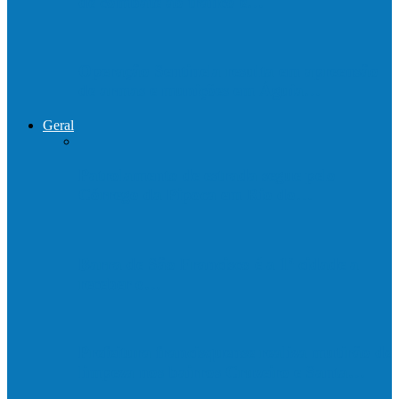
de combate ao tráfico e…
Operação Sentinela resulta em apreensão
de armas e munições em Águia…
Geral
Patrolamento de estrada segue pelo
Córrego da Pipoca em Rio do…
Barra de São Francisco é a 1ª cidade a
receber o…
Prefeitura francisquense realiza mutirão de
limpeza nos bairros Cruzeiro e Santa…