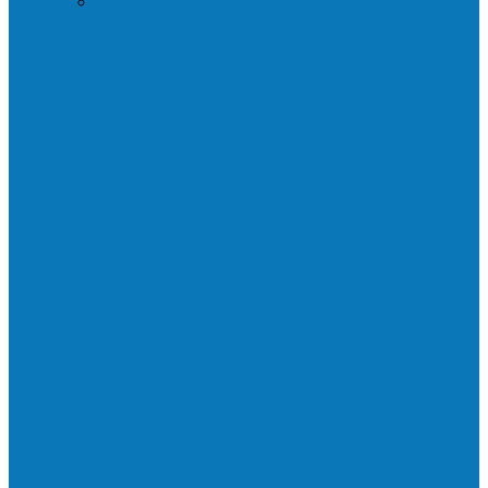
Praça da Vila Luciene ganha novo nome
em homenagem a Paulo…
Governo entrega mudas para pequenos
agricultores de Águia Branca,
Mantenópolis e…
Mais uma ponte ecológica construída pela
prefeitura Francisco, agora são 67,…
Prefeitura francisquense recupera trecho
da estrada do Denzol e Rio do…