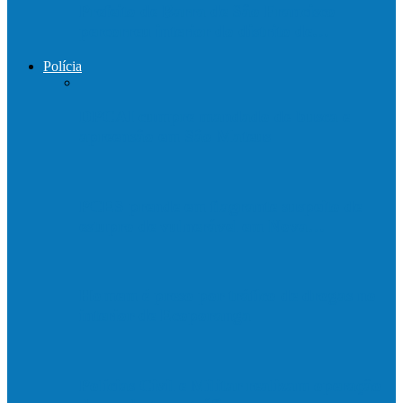
Prefeito de Barra de São Francisco
percorreu interior do distrito de…
Polícia
DPCAI cumpre mandado de busca e
apreensão em São Mateus
PCES prende em flagrante suspeito de
estupro de vulnerável em Nova…
Homem é preso por tráfico de drogas no
interior de Ecoporanga
Polícias Civil e Militar realizam operação