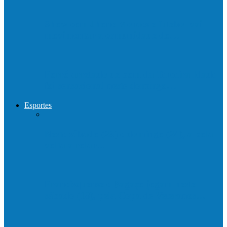
Show com Jhone Moraes e futebol vai
movimentar a comunidade do…
Forró arretado de bom da Terceira Idade
foi sensacional neste domingo…
Esportes
Neste sábado (23) e domingo (24), a bola
volta a rolar…
Francisquense e Bagaço jogam neste
sábado (18), pela Copa de Veteranos…