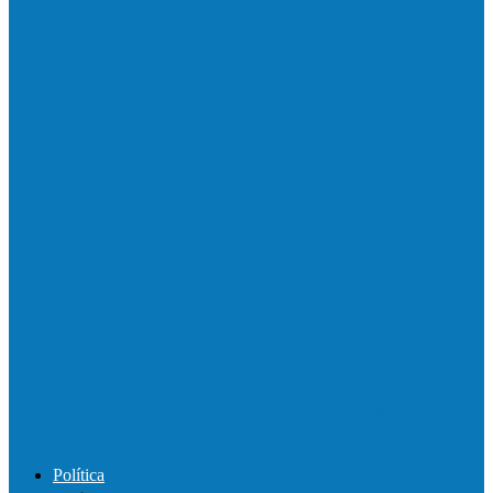
Motociclista morre em colisão com
caminhonete em Ecoporanga
Acidente entre carretas interdita a BR 101
em Linhares
Motorista perde controle de automóvel e
bate contra muro de supermercado
Motociclista morre após bater de frente
com carro na BR-101, em…
Política