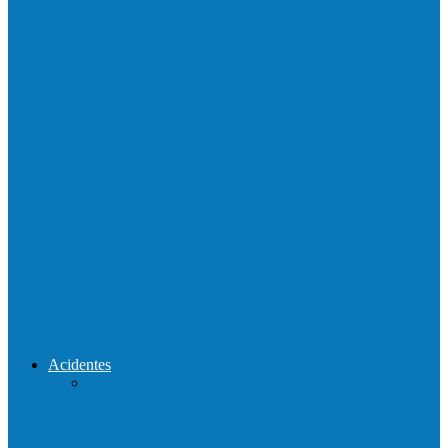
Neste sábado (23) e domingo (24), a bola
volta a rolar…
Praça da Vila Luciene ganha novo nome
em homenagem a Paulo…
Prefeito de Barra de São Francisco,
Enivaldo dos Anjos se licencia…
Reconstrução da ponte que caiu durante
enchente entre o Campo Novo…
Acidentes
Acidente entre carros deixa um morto e 4
feridos na BR…