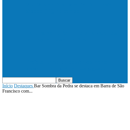
Vila Verde e Piraí se enfrentam neste
sábado (11), no campo…
HandBarra no feminino e Fabrica dos
Sonhos no masculino foram…
Prefeito Enivaldo dos Anjos marca
presença na abertura dos jogos de…
Início
Destaques
Bar Sombra da Pedra se destaca em Barra de São
Francisco com...