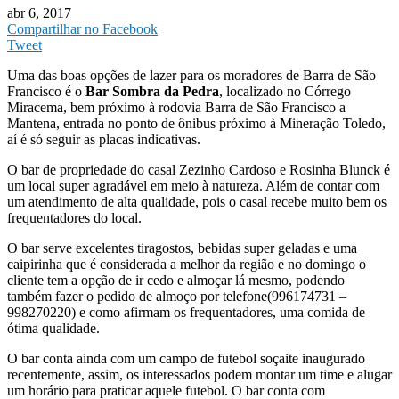
abr 6, 2017
Compartilhar no Facebook
Tweet
Uma das boas opções de lazer para os moradores de Barra de São
Francisco é o
Bar Sombra da Pedra
, localizado no Córrego
Miracema, bem próximo à rodovia Barra de São Francisco a
Mantena, entrada no ponto de ônibus próximo à Mineração Toledo,
aí é só seguir as placas indicativas.
O bar de propriedade do casal Zezinho Cardoso e Rosinha Blunck é
um local super agradável em meio à natureza. Além de contar com
um atendimento de alta qualidade, pois o casal recebe muito bem os
frequentadores do local.
O bar serve excelentes tiragostos, bebidas super geladas e uma
caipirinha que é considerada a melhor da região e no domingo o
cliente tem a opção de ir cedo e almoçar lá mesmo, podendo
também fazer o pedido de almoço por telefone(996174731 –
998270220) e como afirmam os frequentadores, uma comida de
ótima qualidade.
O bar conta ainda com um campo de futebol soçaite inaugurado
recentemente, assim, os interessados podem montar um time e alugar
um horário para praticar aquele futebol. O bar conta com