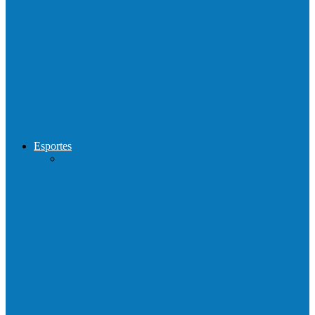
Show com Jhone Moraes e futebol vai
movimentar a comunidade do…
Forró arretado de bom da Terceira Idade
foi sensacional neste domingo…
Esportes
Neste sábado (23) e domingo (24), a bola
volta a rolar…
Francisquense e Bagaço jogam neste
sábado (18), pela Copa de Veteranos…