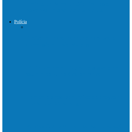
Prefeito de Barra de São Francisco
percorreu interior do distrito de…
Polícia
DPCAI cumpre mandado de busca e
apreensão em São Mateus
PCES prende em flagrante suspeito de
estupro de vulnerável em Nova…
Homem é preso por tráfico de drogas no
interior de Ecoporanga
Polícias Civil e Militar realizam operação