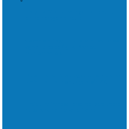
Praça da Vila Luciene ganha novo nome
em homenagem a Paulo…
Governo entrega mudas para pequenos
agricultores de Águia Branca,
Mantenópolis e…
Mais uma ponte ecológica construída pela
prefeitura Francisco, agora são 67,…
Prefeitura francisquense recupera trecho
da estrada do Denzol e Rio do…