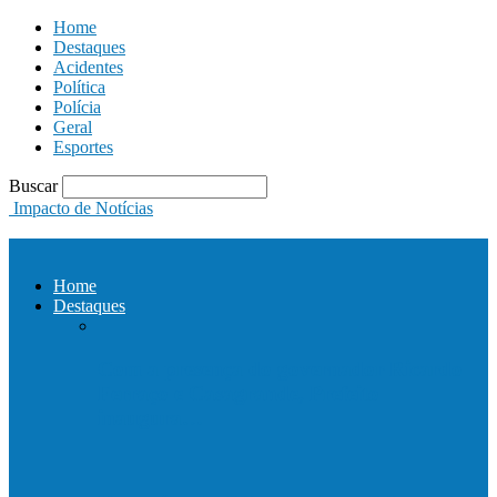
Home
Destaques
Acidentes
Política
Polícia
Geral
Esportes
Buscar
Impacto de Notícias
Home
Destaques
Com a presença do governador Ricardo
Ferraço e Casagrande, Prefeito
inaugura…