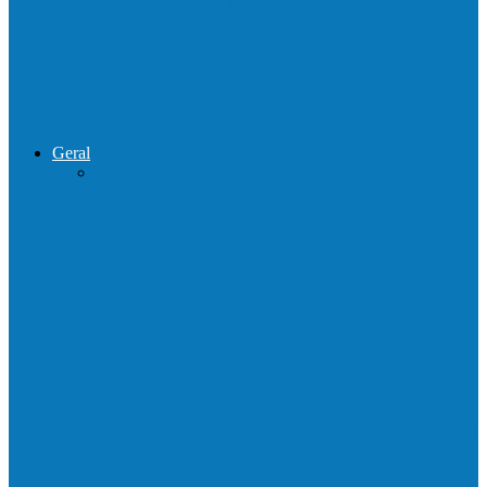
de combate ao tráfico e…
Operação Sentinela resulta em apreensão
de armas e munições em Águia…
Geral
Patrolamento de estrada segue pelo
Córrego da Pipoca em Rio do…
Barra de São Francisco é a 1ª cidade a
receber o…
Prefeitura francisquense realiza mutirão de
limpeza nos bairros Cruzeiro e Santa…