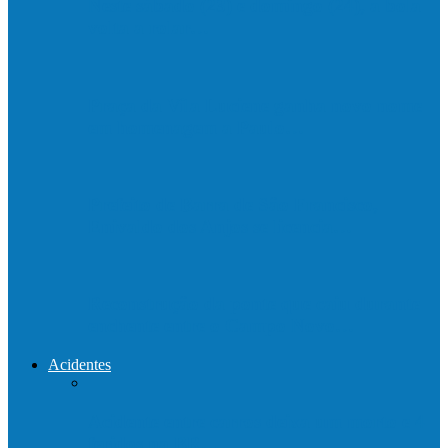
Neste sábado (23) e domingo (24), a bola
volta a rolar…
Praça da Vila Luciene ganha novo nome
em homenagem a Paulo…
Prefeito de Barra de São Francisco,
Enivaldo dos Anjos se licencia…
Reconstrução da ponte que caiu durante
enchente entre o Campo Novo…
Acidentes
Acidente entre carros deixa um morto e 4
feridos na BR…