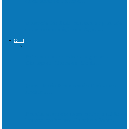
de combate ao tráfico e…
Operação Sentinela resulta em apreensão
de armas e munições em Águia…
Geral
Patrolamento de estrada segue pelo
Córrego da Pipoca em Rio do…
Barra de São Francisco é a 1ª cidade a
receber o…
Prefeitura francisquense realiza mutirão de
limpeza nos bairros Cruzeiro e Santa…