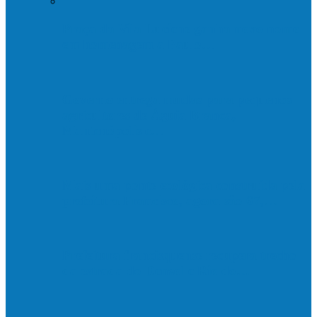
Praça da Vila Luciene ganha novo nome
em homenagem a Paulo…
Governo entrega mudas para pequenos
agricultores de Águia Branca,
Mantenópolis e…
Mais uma ponte ecológica construída pela
prefeitura Francisco, agora são 67,…
Prefeitura francisquense recupera trecho
da estrada do Denzol e Rio do…