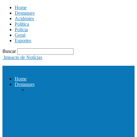
Home
Destaques
Acidentes
Política
Polícia
Geral
Esportes
Buscar
Impacto de Notícias
Home
Destaques
Com a presença do governador Ricardo
Ferraço e Casagrande, Prefeito
inaugura…