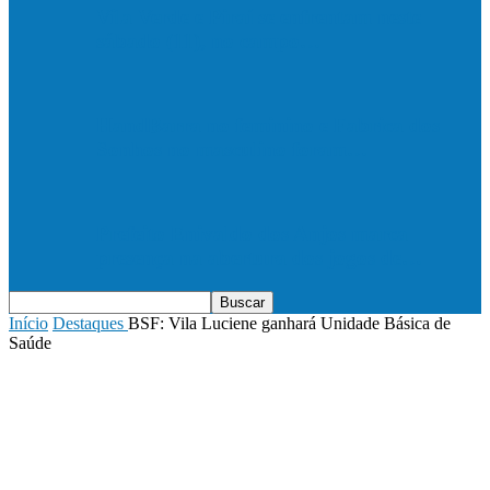
Vila Verde e Piraí se enfrentam neste
sábado (11), no campo…
HandBarra no feminino e Fabrica dos
Sonhos no masculino foram…
Prefeito Enivaldo dos Anjos marca
presença na abertura dos jogos de…
Início
Destaques
BSF: Vila Luciene ganhará Unidade Básica de
Saúde