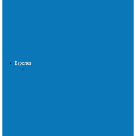
Show com Jhone Moraes e futebol vai
movimentar a comunidade do…
Forró arretado de bom da Terceira Idade
foi sensacional neste domingo…
Esportes
Neste sábado (23) e domingo (24), a bola
volta a rolar…
Francisquense e Bagaço jogam neste
sábado (18), pela Copa de Veteranos…