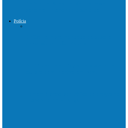
Prefeito de Barra de São Francisco
percorreu interior do distrito de…
Polícia
DPCAI cumpre mandado de busca e
apreensão em São Mateus
PCES prende em flagrante suspeito de
estupro de vulnerável em Nova…
Homem é preso por tráfico de drogas no
interior de Ecoporanga
Polícias Civil e Militar realizam operação