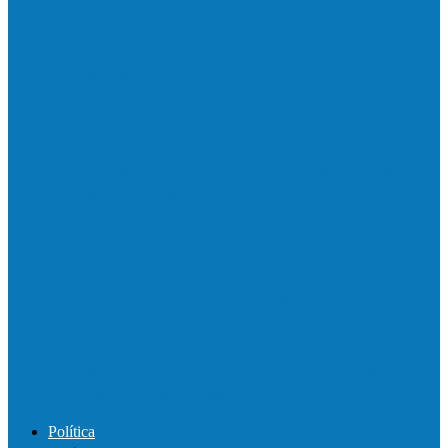
Motociclista morre em colisão com
caminhonete em Ecoporanga
Acidente entre carretas interdita a BR 101
em Linhares
Motorista perde controle de automóvel e
bate contra muro de supermercado
Motociclista morre após bater de frente
com carro na BR-101, em…
Política