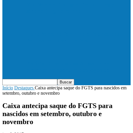
Vila Verde e Piraí se enfrentam neste
sábado (11), no campo…
HandBarra no feminino e Fabrica dos
Sonhos no masculino foram…
Prefeito Enivaldo dos Anjos marca
presença na abertura dos jogos de…
Início
Destaques
Caixa antecipa saque do FGTS para nascidos em
setembro, outubro e novembro
Caixa antecipa saque do FGTS para
nascidos em setembro, outubro e
novembro