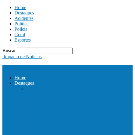
Home
Destaques
Acidentes
Política
Polícia
Geral
Esportes
Buscar
Impacto de Notícias
Home
Destaques
Com a presença do governador Ricardo
Ferraço e Casagrande, Prefeito
inaugura…