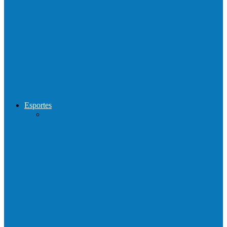
Show com Jhone Moraes e futebol vai
movimentar a comunidade do…
Forró arretado de bom da Terceira Idade
foi sensacional neste domingo…
Esportes
Neste sábado (23) e domingo (24), a bola
volta a rolar…
Francisquense e Bagaço jogam neste
sábado (18), pela Copa de Veteranos…