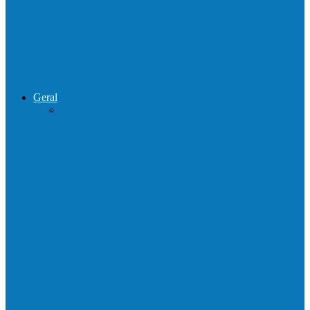
de combate ao tráfico e…
Operação Sentinela resulta em apreensão
de armas e munições em Águia…
Geral
Patrolamento de estrada segue pelo
Córrego da Pipoca em Rio do…
Barra de São Francisco é a 1ª cidade a
receber o…
Prefeitura francisquense realiza mutirão de
limpeza nos bairros Cruzeiro e Santa…