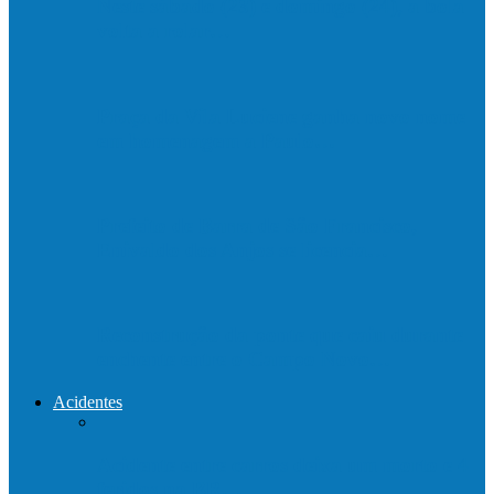
Neste sábado (23) e domingo (24), a bola
volta a rolar…
Praça da Vila Luciene ganha novo nome
em homenagem a Paulo…
Prefeito de Barra de São Francisco,
Enivaldo dos Anjos se licencia…
Reconstrução da ponte que caiu durante
enchente entre o Campo Novo…
Acidentes
Acidente entre carros deixa um morto e 4
feridos na BR…