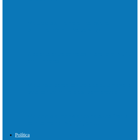
Motociclista morre em colisão com
caminhonete em Ecoporanga
Acidente entre carretas interdita a BR 101
em Linhares
Motorista perde controle de automóvel e
bate contra muro de supermercado
Motociclista morre após bater de frente
com carro na BR-101, em…
Política