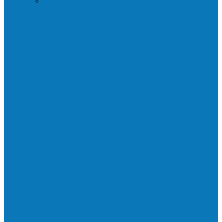
Praça da Vila Luciene ganha novo nome
em homenagem a Paulo…
Governo entrega mudas para pequenos
agricultores de Águia Branca,
Mantenópolis e…
Mais uma ponte ecológica construída pela
prefeitura Francisco, agora são 67,…
Prefeitura francisquense recupera trecho
da estrada do Denzol e Rio do…