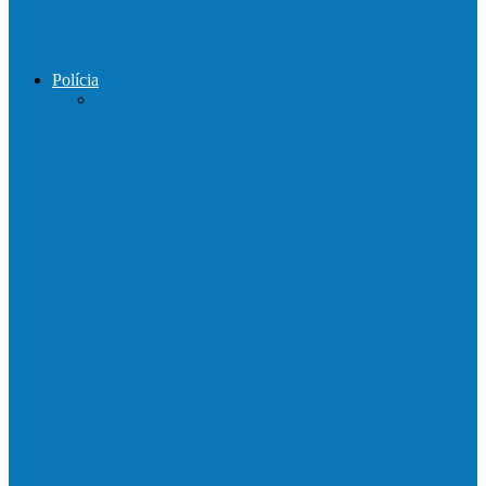
Prefeito de Barra de São Francisco
percorreu interior do distrito de…
Polícia
DPCAI cumpre mandado de busca e
apreensão em São Mateus
PCES prende em flagrante suspeito de
estupro de vulnerável em Nova…
Homem é preso por tráfico de drogas no
interior de Ecoporanga
Polícias Civil e Militar realizam operação