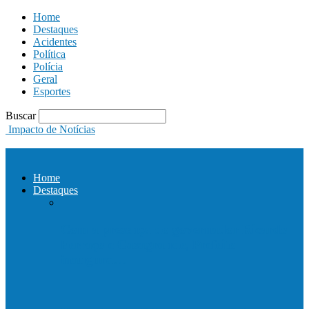
Home
Destaques
Acidentes
Política
Polícia
Geral
Esportes
Buscar
Impacto de Notícias
Home
Destaques
Com a presença do governador Ricardo
Ferraço e Casagrande, Prefeito
inaugura…