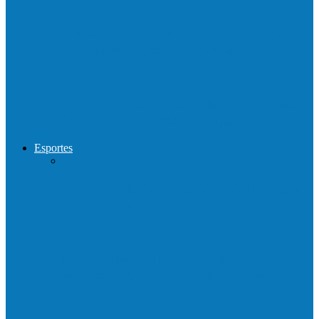
Show com Jhone Moraes e futebol vai
movimentar a comunidade do…
Forró arretado de bom da Terceira Idade
foi sensacional neste domingo…
Esportes
Neste sábado (23) e domingo (24), a bola
volta a rolar…
Francisquense e Bagaço jogam neste
sábado (18), pela Copa de Veteranos…