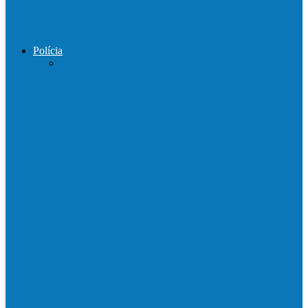
Prefeito de Barra de São Francisco
percorreu interior do distrito de…
Polícia
DPCAI cumpre mandado de busca e
apreensão em São Mateus
PCES prende em flagrante suspeito de
estupro de vulnerável em Nova…
Homem é preso por tráfico de drogas no
interior de Ecoporanga
Polícias Civil e Militar realizam operação