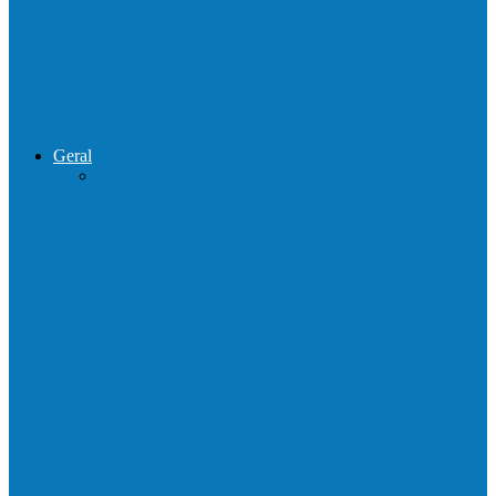
de combate ao tráfico e…
Operação Sentinela resulta em apreensão
de armas e munições em Águia…
Geral
Patrolamento de estrada segue pelo
Córrego da Pipoca em Rio do…
Barra de São Francisco é a 1ª cidade a
receber o…
Prefeitura francisquense realiza mutirão de
limpeza nos bairros Cruzeiro e Santa…