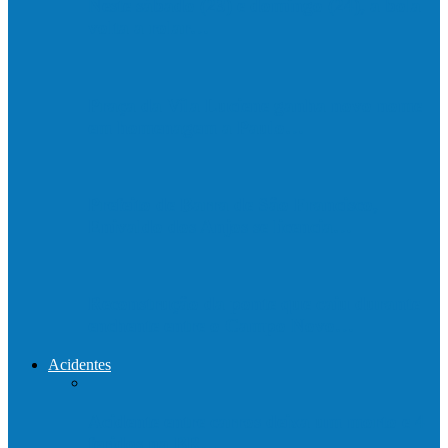
Neste sábado (23) e domingo (24), a bola
volta a rolar…
Praça da Vila Luciene ganha novo nome
em homenagem a Paulo…
Prefeito de Barra de São Francisco,
Enivaldo dos Anjos se licencia…
Reconstrução da ponte que caiu durante
enchente entre o Campo Novo…
Acidentes
Acidente entre carros deixa um morto e 4
feridos na BR…