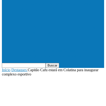
Vila Verde e Piraí se enfrentam neste
sábado (11), no campo…
HandBarra no feminino e Fabrica dos
Sonhos no masculino foram…
Prefeito Enivaldo dos Anjos marca
presença na abertura dos jogos de…
Início
Destaques
Capitão Cafu estará em Colatina para inaugurar
complexo esportivo