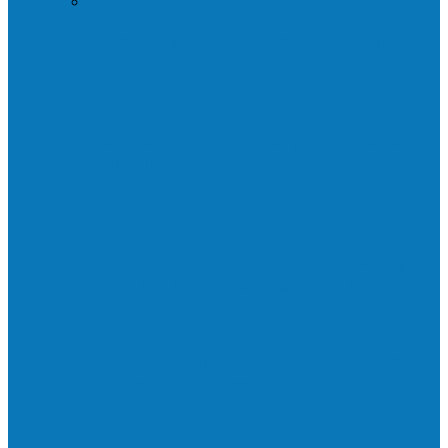
Praça da Vila Luciene ganha novo nome
em homenagem a Paulo…
Governo entrega mudas para pequenos
agricultores de Águia Branca,
Mantenópolis e…
Mais uma ponte ecológica construída pela
prefeitura Francisco, agora são 67,…
Prefeitura francisquense recupera trecho
da estrada do Denzol e Rio do…