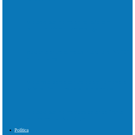
Motociclista morre em colisão com
caminhonete em Ecoporanga
Acidente entre carretas interdita a BR 101
em Linhares
Motorista perde controle de automóvel e
bate contra muro de supermercado
Motociclista morre após bater de frente
com carro na BR-101, em…
Política