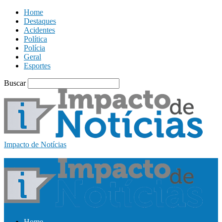
Home
Destaques
Acidentes
Política
Polícia
Geral
Esportes
Buscar
Impacto de Notícias
Home