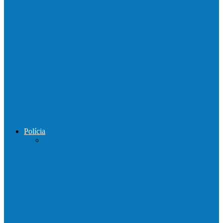
Mais uma ponte ecológica construída pela
prefeitura Francisco, agora são 67,…
Prefeitura francisquense recupera trecho
da estrada do Denzol e Rio do…
Prefeito de Barra de São Francisco
percorreu interior do distrito de…
Polícia
DPCAI cumpre mandado de busca e
apreensão em São Mateus
PCES prende em flagrante suspeito de
estupro de vulnerável em Nova…