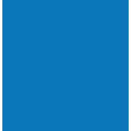
Neste sábado (23) e domingo (24), a bola
volta a rolar…
Francisquense e Bagaço jogam neste
sábado (18), pela Copa de Veteranos…
Vila Verde e Piraí se enfrentam neste
sábado (11), no campo…
HandBarra no feminino e Fabrica dos
Sonhos no masculino foram…
Prefeito Enivaldo dos Anjos marca
presença na abertura dos jogos de…