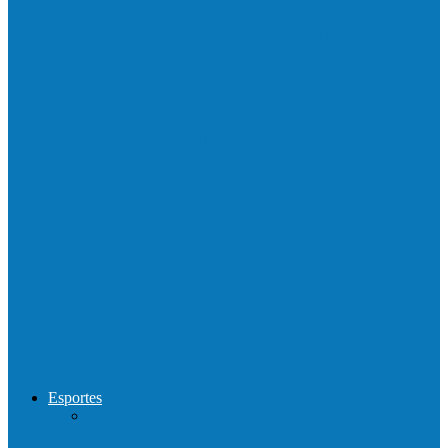
Barra de São Francisco é a 1ª cidade a
receber o…
Prefeitura francisquense realiza mutirão de
limpeza nos bairros Cruzeiro e Santa…
Show com Jhone Moraes e futebol vai
movimentar a comunidade do…
Forró arretado de bom da Terceira Idade
foi sensacional neste domingo…
Esportes