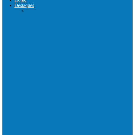
Destaques
Com a presença do governador Ricardo
Ferraço e Casagrande, Prefeito
inaugura…
Neste sábado (23) e domingo (24), a bola
volta a rolar…
Praça da Vila Luciene ganha novo nome
em homenagem a Paulo…
Prefeito de Barra de São Francisco,
Enivaldo dos Anjos se licencia…