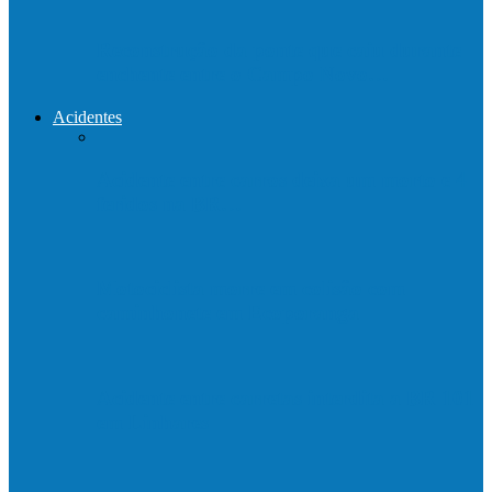
Reconstrução da ponte que caiu durante
enchente entre o Campo Novo…
Acidentes
Acidente entre carros deixa um morto e 4
feridos na BR…
Motociclista morre em colisão com
caminhonete em Ecoporanga
Acidente entre carretas interdita a BR 101
em Linhares