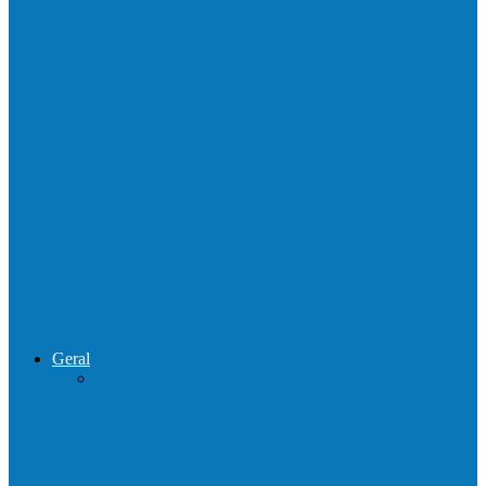
Homem é preso por tráfico de drogas no
interior de Ecoporanga
Polícias Civil e Militar realizam operação
de combate ao tráfico e…
Operação Sentinela resulta em apreensão
de armas e munições em Águia…
Geral
Patrolamento de estrada segue pelo
Córrego da Pipoca em Rio do…