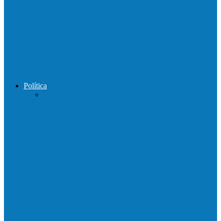
Motorista perde controle de automóvel e
bate contra muro de supermercado
Motociclista morre após bater de frente
com carro na BR-101, em…
Política
Praça da Vila Luciene ganha novo nome
em homenagem a Paulo…
Governo entrega mudas para pequenos
agricultores de Águia Branca,
Mantenópolis e…