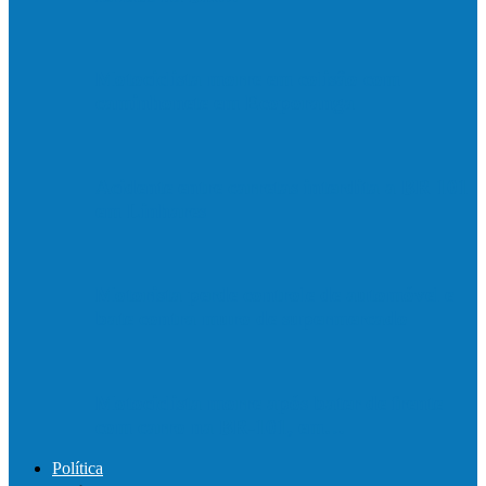
Motociclista morre em colisão com
caminhonete em Ecoporanga
Acidente entre carretas interdita a BR 101
em Linhares
Motorista perde controle de automóvel e
bate contra muro de supermercado
Motociclista morre após bater de frente
com carro na BR-101, em…
Política