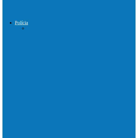
Prefeito de Barra de São Francisco
percorreu interior do distrito de…
Polícia
DPCAI cumpre mandado de busca e
apreensão em São Mateus
PCES prende em flagrante suspeito de
estupro de vulnerável em Nova…
Homem é preso por tráfico de drogas no
interior de Ecoporanga
Polícias Civil e Militar realizam operação