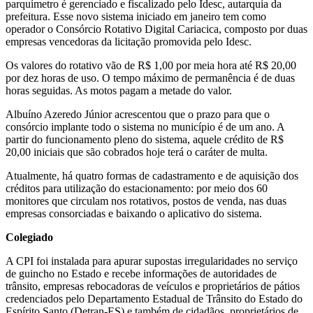
parquímetro é gerenciado e fiscalizado pelo Idesc, autarquia da
prefeitura. Esse novo sistema iniciado em janeiro tem como
operador o Consórcio Rotativo Digital Cariacica, composto por duas
empresas vencedoras da licitação promovida pelo Idesc.
Os valores do rotativo vão de R$ 1,00 por meia hora até R$ 20,00
por dez horas de uso. O tempo máximo de permanência é de duas
horas seguidas. As motos pagam a metade do valor.
Albuíno Azeredo Júnior acrescentou que o prazo para que o
consórcio implante todo o sistema no município é de um ano. A
partir do funcionamento pleno do sistema, aquele crédito de R$
20,00 iniciais que são cobrados hoje terá o caráter de multa.
Atualmente, há quatro formas de cadastramento e de aquisição dos
créditos para utilização do estacionamento: por meio dos 60
monitores que circulam nos rotativos, postos de venda, nas duas
empresas consorciadas e baixando o aplicativo do sistema.
Colegiado
A CPI foi instalada para apurar supostas irregularidades no serviço
de guincho no Estado e recebe informações de autoridades de
trânsito, empresas rebocadoras de veículos e proprietários de pátios
credenciados pelo Departamento Estadual de Trânsito do Estado do
Espírito Santo (Detran-ES) e também de cidadãos, proprietários de