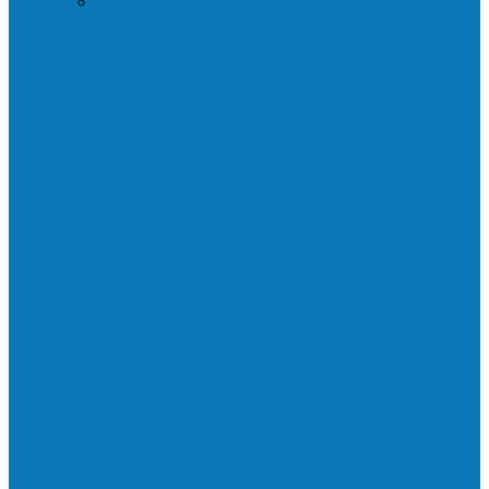
Praça da Vila Luciene ganha novo nome
em homenagem a Paulo…
Governo entrega mudas para pequenos
agricultores de Águia Branca,
Mantenópolis e…
Mais uma ponte ecológica construída pela
prefeitura Francisco, agora são 67,…
Prefeitura francisquense recupera trecho
da estrada do Denzol e Rio do…