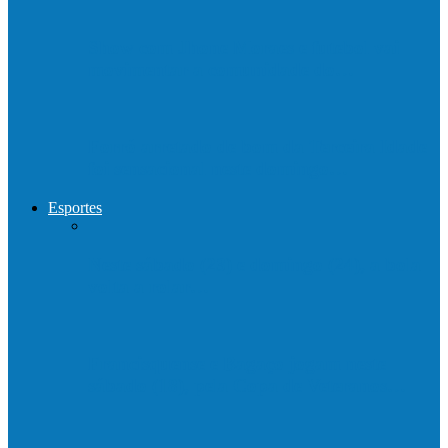
Show com Jhone Moraes e futebol vai
movimentar a comunidade do…
Forró arretado de bom da Terceira Idade
foi sensacional neste domingo…
Esportes
Neste sábado (23) e domingo (24), a bola
volta a rolar…
Francisquense e Bagaço jogam neste
sábado (18), pela Copa de Veteranos…