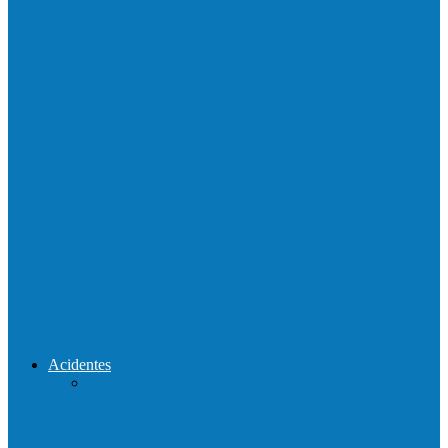
Neste sábado (23) e domingo (24), a bola
volta a rolar…
Praça da Vila Luciene ganha novo nome
em homenagem a Paulo…
Prefeito de Barra de São Francisco,
Enivaldo dos Anjos se licencia…
Reconstrução da ponte que caiu durante
enchente entre o Campo Novo…
Acidentes
Acidente entre carros deixa um morto e 4
feridos na BR…