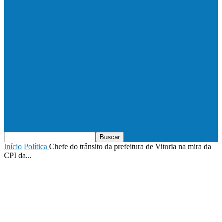
Vila Verde e Piraí se enfrentam neste
sábado (11), no campo…
HandBarra no feminino e Fabrica dos
Sonhos no masculino foram…
Prefeito Enivaldo dos Anjos marca
presença na abertura dos jogos de…
Início
Política
Chefe do trânsito da prefeitura de Vitoria na mira da
CPI da...