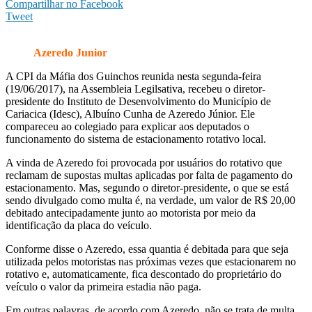
Compartilhar no Facebook
Tweet
Azeredo Junior
A CPI da Máfia dos Guinchos reunida nesta segunda-feira
(19/06/2017), na Assembleia Legilsativa, recebeu o diretor-
presidente do Instituto de Desenvolvimento do Município de
Cariacica (Idesc), Albuíno Cunha de Azeredo Júnior. Ele
compareceu ao colegiado para explicar aos deputados o
funcionamento do sistema de estacionamento rotativo local.
A vinda de Azeredo foi provocada por usuários do rotativo que
reclamam de supostas multas aplicadas por falta de pagamento do
estacionamento. Mas, segundo o diretor-presidente, o que se está
sendo divulgado como multa é, na verdade, um valor de R$ 20,00
debitado antecipadamente junto ao motorista por meio da
identificação da placa do veículo.
Conforme disse o Azeredo, essa quantia é debitada para que seja
utilizada pelos motoristas nas próximas vezes que estacionarem no
rotativo e, automaticamente, fica descontado do proprietário do
veículo o valor da primeira estadia não paga.
Em outras palavras, de acordo com Azeredo, não se trata de multa,