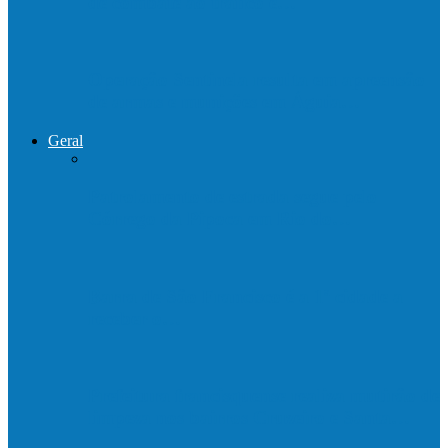
de combate ao tráfico e…
Operação Sentinela resulta em apreensão
de armas e munições em Águia…
Geral
Patrolamento de estrada segue pelo
Córrego da Pipoca em Rio do…
Barra de São Francisco é a 1ª cidade a
receber o…
Prefeitura francisquense realiza mutirão de
limpeza nos bairros Cruzeiro e Santa…