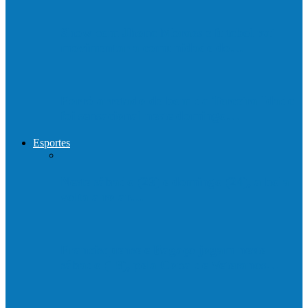
Show com Jhone Moraes e futebol vai
movimentar a comunidade do…
Forró arretado de bom da Terceira Idade
foi sensacional neste domingo…
Esportes
Neste sábado (23) e domingo (24), a bola
volta a rolar…
Francisquense e Bagaço jogam neste
sábado (18), pela Copa de Veteranos…