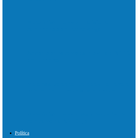
Motociclista morre em colisão com
caminhonete em Ecoporanga
Acidente entre carretas interdita a BR 101
em Linhares
Motorista perde controle de automóvel e
bate contra muro de supermercado
Motociclista morre após bater de frente
com carro na BR-101, em…
Política