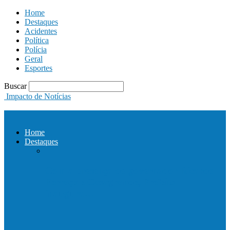
Home
Destaques
Acidentes
Política
Polícia
Geral
Esportes
Buscar
Impacto de Notícias
Home
Destaques
Com a presença do governador Ricardo
Ferraço e Casagrande, Prefeito
inaugura…