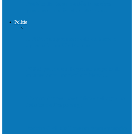
Prefeito de Barra de São Francisco
percorreu interior do distrito de…
Polícia
DPCAI cumpre mandado de busca e
apreensão em São Mateus
PCES prende em flagrante suspeito de
estupro de vulnerável em Nova…
Homem é preso por tráfico de drogas no
interior de Ecoporanga
Polícias Civil e Militar realizam operação