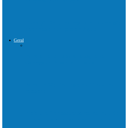
de combate ao tráfico e…
Operação Sentinela resulta em apreensão
de armas e munições em Águia…
Geral
Patrolamento de estrada segue pelo
Córrego da Pipoca em Rio do…
Barra de São Francisco é a 1ª cidade a
receber o…
Prefeitura francisquense realiza mutirão de
limpeza nos bairros Cruzeiro e Santa…