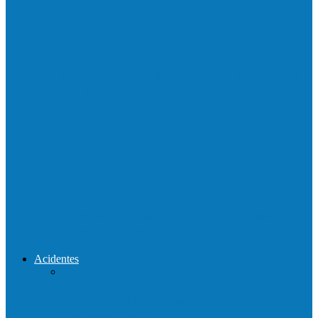
Neste sábado (23) e domingo (24), a bola
volta a rolar…
Praça da Vila Luciene ganha novo nome
em homenagem a Paulo…
Prefeito de Barra de São Francisco,
Enivaldo dos Anjos se licencia…
Reconstrução da ponte que caiu durante
enchente entre o Campo Novo…
Acidentes
Acidente entre carros deixa um morto e 4
feridos na BR…