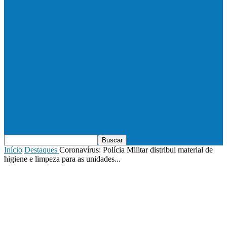
Vila Verde e Piraí se enfrentam neste
sábado (11), no campo…
HandBarra no feminino e Fabrica dos
Sonhos no masculino foram…
Prefeito Enivaldo dos Anjos marca
presença na abertura dos jogos de…
Início
Destaques
Coronavírus: Polícia Militar distribui material de
higiene e limpeza para as unidades...