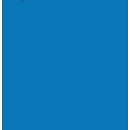
Praça da Vila Luciene ganha novo nome
em homenagem a Paulo…
Governo entrega mudas para pequenos
agricultores de Águia Branca,
Mantenópolis e…
Mais uma ponte ecológica construída pela
prefeitura Francisco, agora são 67,…
Prefeitura francisquense recupera trecho
da estrada do Denzol e Rio do…