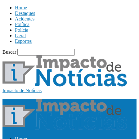
Home
Destaques
Acidentes
Política
Polícia
Geral
Esportes
Buscar
Impacto de Notícias
Home