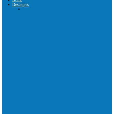
Destaques
Com a presença do governador Ricardo
Ferraço e Casagrande, Prefeito
inaugura…
Neste sábado (23) e domingo (24), a bola
volta a rolar…
Praça da Vila Luciene ganha novo nome
em homenagem a Paulo…
Prefeito de Barra de São Francisco,
Enivaldo dos Anjos se licencia…