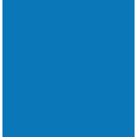
Neste sábado (23) e domingo (24), a bola
volta a rolar…
Francisquense e Bagaço jogam neste
sábado (18), pela Copa de Veteranos…
Vila Verde e Piraí se enfrentam neste
sábado (11), no campo…
HandBarra no feminino e Fabrica dos
Sonhos no masculino foram…
Prefeito Enivaldo dos Anjos marca
presença na abertura dos jogos de…