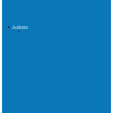
Reconstrução da ponte que caiu durante
enchente entre o Campo Novo…
Acidentes
Acidente entre carros deixa um morto e 4
feridos na BR…
Motociclista morre em colisão com
caminhonete em Ecoporanga
Acidente entre carretas interdita a BR 101
em Linhares