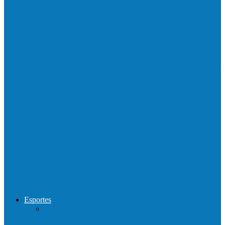
Barra de São Francisco é a 1ª cidade a
receber o…
Prefeitura francisquense realiza mutirão de
limpeza nos bairros Cruzeiro e Santa…
Show com Jhone Moraes e futebol vai
movimentar a comunidade do…
Forró arretado de bom da Terceira Idade
foi sensacional neste domingo…
Esportes