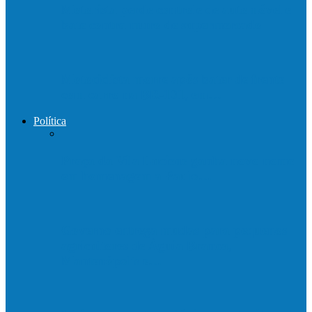
Motorista perde controle de automóvel e
bate contra muro de supermercado
Motociclista morre após bater de frente
com carro na BR-101, em…
Política
Praça da Vila Luciene ganha novo nome
em homenagem a Paulo…
Governo entrega mudas para pequenos
agricultores de Águia Branca,
Mantenópolis e…