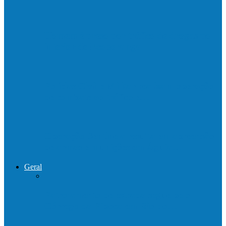
Homem é preso por tráfico de drogas no
interior de Ecoporanga
Polícias Civil e Militar realizam operação
de combate ao tráfico e…
Operação Sentinela resulta em apreensão
de armas e munições em Águia…
Geral
Patrolamento de estrada segue pelo
Córrego da Pipoca em Rio do…