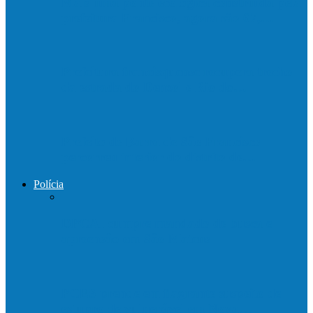
Mais uma ponte ecológica construída pela
prefeitura Francisco, agora são 67,…
Prefeitura francisquense recupera trecho
da estrada do Denzol e Rio do…
Prefeito de Barra de São Francisco
percorreu interior do distrito de…
Polícia
DPCAI cumpre mandado de busca e
apreensão em São Mateus
PCES prende em flagrante suspeito de
estupro de vulnerável em Nova…