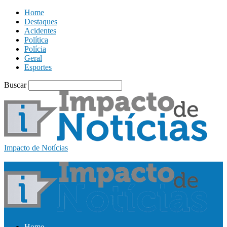
Home
Destaques
Acidentes
Política
Polícia
Geral
Esportes
Buscar
Impacto de Notícias
Home