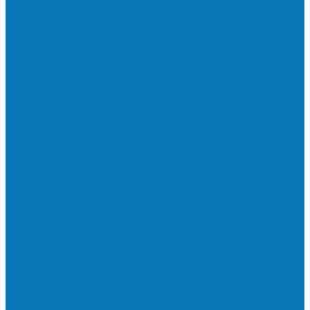
Neste sábado (23) e domingo (24), a bola
volta a rolar…
Francisquense e Bagaço jogam neste
sábado (18), pela Copa de Veteranos…
Vila Verde e Piraí se enfrentam neste
sábado (11), no campo…
HandBarra no feminino e Fabrica dos
Sonhos no masculino foram…
Prefeito Enivaldo dos Anjos marca
presença na abertura dos jogos de…