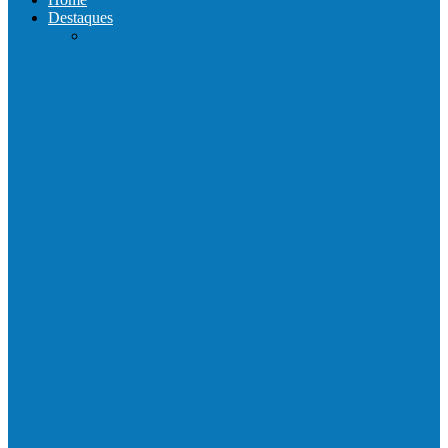
Destaques
Com a presença do governador Ricardo
Ferraço e Casagrande, Prefeito
inaugura…
Neste sábado (23) e domingo (24), a bola
volta a rolar…
Praça da Vila Luciene ganha novo nome
em homenagem a Paulo…
Prefeito de Barra de São Francisco,
Enivaldo dos Anjos se licencia…