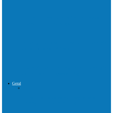
Homem é preso por tráfico de drogas no
interior de Ecoporanga
Polícias Civil e Militar realizam operação
de combate ao tráfico e…
Operação Sentinela resulta em apreensão
de armas e munições em Águia…
Geral
Patrolamento de estrada segue pelo
Córrego da Pipoca em Rio do…