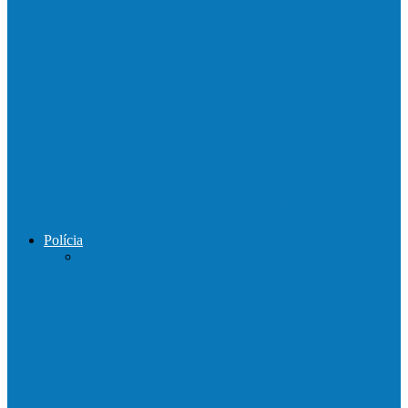
Mais uma ponte ecológica construída pela
prefeitura Francisco, agora são 67,…
Prefeitura francisquense recupera trecho
da estrada do Denzol e Rio do…
Prefeito de Barra de São Francisco
percorreu interior do distrito de…
Polícia
DPCAI cumpre mandado de busca e
apreensão em São Mateus
PCES prende em flagrante suspeito de
estupro de vulnerável em Nova…