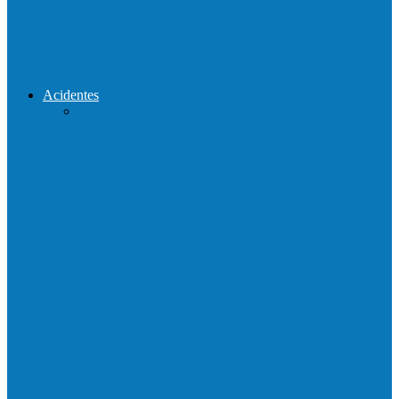
Reconstrução da ponte que caiu durante
enchente entre o Campo Novo…
Acidentes
Acidente entre carros deixa um morto e 4
feridos na BR…
Motociclista morre em colisão com
caminhonete em Ecoporanga
Acidente entre carretas interdita a BR 101
em Linhares