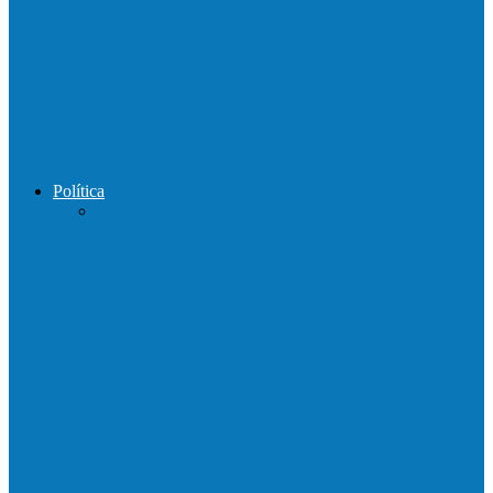
Motorista perde controle de automóvel e
bate contra muro de supermercado
Motociclista morre após bater de frente
com carro na BR-101, em…
Política
Praça da Vila Luciene ganha novo nome
em homenagem a Paulo…
Governo entrega mudas para pequenos
agricultores de Águia Branca,
Mantenópolis e…