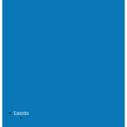
Barra de São Francisco é a 1ª cidade a
receber o…
Prefeitura francisquense realiza mutirão de
limpeza nos bairros Cruzeiro e Santa…
Show com Jhone Moraes e futebol vai
movimentar a comunidade do…
Forró arretado de bom da Terceira Idade
foi sensacional neste domingo…
Esportes