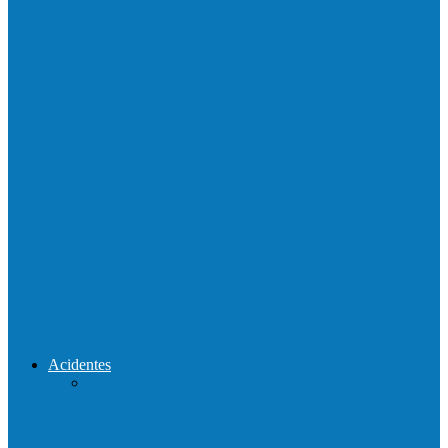
Neste sábado (23) e domingo (24), a bola
volta a rolar…
Praça da Vila Luciene ganha novo nome
em homenagem a Paulo…
Prefeito de Barra de São Francisco,
Enivaldo dos Anjos se licencia…
Reconstrução da ponte que caiu durante
enchente entre o Campo Novo…
Acidentes
Acidente entre carros deixa um morto e 4
feridos na BR…