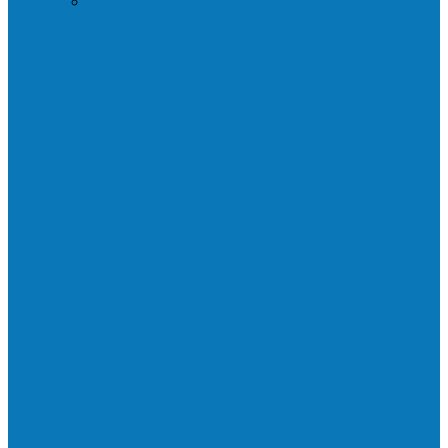
Praça da Vila Luciene ganha novo nome
em homenagem a Paulo…
Governo entrega mudas para pequenos
agricultores de Águia Branca,
Mantenópolis e…
Mais uma ponte ecológica construída pela
prefeitura Francisco, agora são 67,…
Prefeitura francisquense recupera trecho
da estrada do Denzol e Rio do…