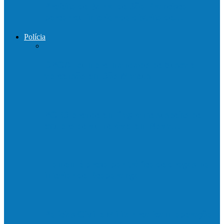
Prefeito de Barra de São Francisco
percorreu interior do distrito de…
Polícia
DPCAI cumpre mandado de busca e
apreensão em São Mateus
PCES prende em flagrante suspeito de
estupro de vulnerável em Nova…
Homem é preso por tráfico de drogas no
interior de Ecoporanga
Polícias Civil e Militar realizam operação