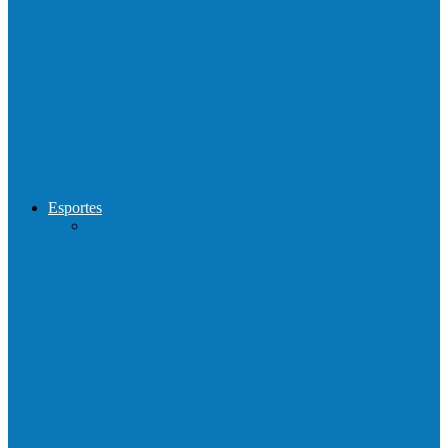
Show com Jhone Moraes e futebol vai
movimentar a comunidade do…
Forró arretado de bom da Terceira Idade
foi sensacional neste domingo…
Esportes
Neste sábado (23) e domingo (24), a bola
volta a rolar…
Francisquense e Bagaço jogam neste
sábado (18), pela Copa de Veteranos…