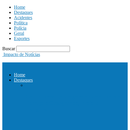
Home
Destaques
Acidentes
Política
Polícia
Geral
Esportes
Buscar
Impacto de Notícias
Home
Destaques
Com a presença do governador Ricardo
Ferraço e Casagrande, Prefeito
inaugura…