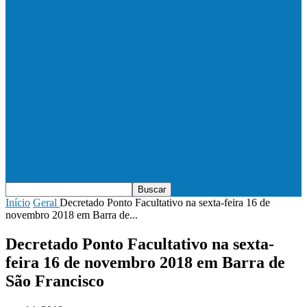
Vila Verde e Piraí se enfrentam neste
sábado (11), no campo…
HandBarra no feminino e Fabrica dos
Sonhos no masculino foram…
Prefeito Enivaldo dos Anjos marca
presença na abertura dos jogos de…
Início
Geral
Decretado Ponto Facultativo na sexta-feira 16 de
novembro 2018 em Barra de...
Decretado Ponto Facultativo na sexta-
feira 16 de novembro 2018 em Barra de
São Francisco