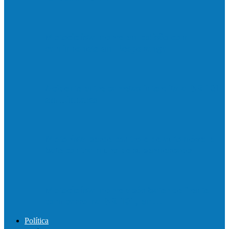
Motociclista morre em colisão com
caminhonete em Ecoporanga
Acidente entre carretas interdita a BR 101
em Linhares
Motorista perde controle de automóvel e
bate contra muro de supermercado
Motociclista morre após bater de frente
com carro na BR-101, em…
Política