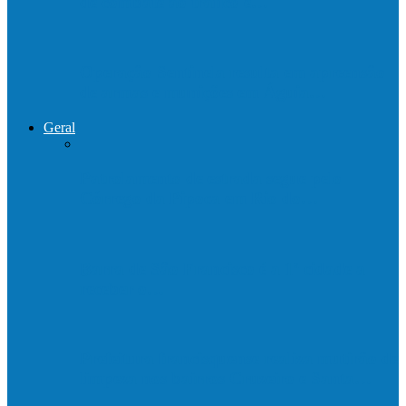
de combate ao tráfico e…
Operação Sentinela resulta em apreensão
de armas e munições em Águia…
Geral
Patrolamento de estrada segue pelo
Córrego da Pipoca em Rio do…
Barra de São Francisco é a 1ª cidade a
receber o…
Prefeitura francisquense realiza mutirão de
limpeza nos bairros Cruzeiro e Santa…