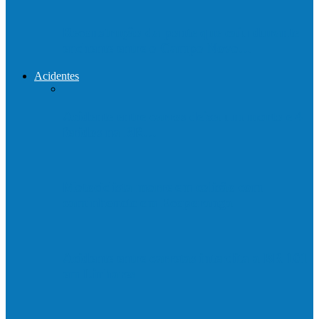
Reconstrução da ponte que caiu durante
enchente entre o Campo Novo…
Acidentes
Acidente entre carros deixa um morto e 4
feridos na BR…
Motociclista morre em colisão com
caminhonete em Ecoporanga
Acidente entre carretas interdita a BR 101
em Linhares