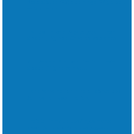
Neste sábado (23) e domingo (24), a bola
volta a rolar…
Francisquense e Bagaço jogam neste
sábado (18), pela Copa de Veteranos…
Vila Verde e Piraí se enfrentam neste
sábado (11), no campo…
HandBarra no feminino e Fabrica dos
Sonhos no masculino foram…
Prefeito Enivaldo dos Anjos marca
presença na abertura dos jogos de…