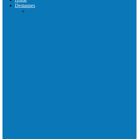
Destaques
Com a presença do governador Ricardo
Ferraço e Casagrande, Prefeito
inaugura…
Neste sábado (23) e domingo (24), a bola
volta a rolar…
Praça da Vila Luciene ganha novo nome
em homenagem a Paulo…
Prefeito de Barra de São Francisco,
Enivaldo dos Anjos se licencia…