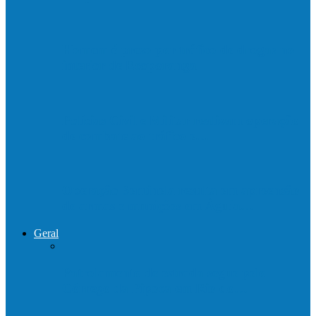
Homem é preso por tráfico de drogas no
interior de Ecoporanga
Polícias Civil e Militar realizam operação
de combate ao tráfico e…
Operação Sentinela resulta em apreensão
de armas e munições em Águia…
Geral
Patrolamento de estrada segue pelo
Córrego da Pipoca em Rio do…