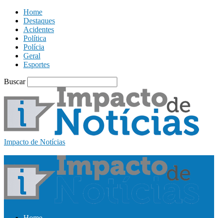
Home
Destaques
Acidentes
Política
Polícia
Geral
Esportes
Buscar
Impacto de Notícias
Home