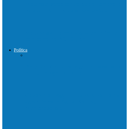
Motorista perde controle de automóvel e
bate contra muro de supermercado
Motociclista morre após bater de frente
com carro na BR-101, em…
Política
Praça da Vila Luciene ganha novo nome
em homenagem a Paulo…
Governo entrega mudas para pequenos
agricultores de Águia Branca,
Mantenópolis e…