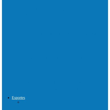
Barra de São Francisco é a 1ª cidade a
receber o…
Prefeitura francisquense realiza mutirão de
limpeza nos bairros Cruzeiro e Santa…
Show com Jhone Moraes e futebol vai
movimentar a comunidade do…
Forró arretado de bom da Terceira Idade
foi sensacional neste domingo…
Esportes