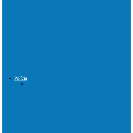
Mais uma ponte ecológica construída pela
prefeitura Francisco, agora são 67,…
Prefeitura francisquense recupera trecho
da estrada do Denzol e Rio do…
Prefeito de Barra de São Francisco
percorreu interior do distrito de…
Polícia
DPCAI cumpre mandado de busca e
apreensão em São Mateus
PCES prende em flagrante suspeito de
estupro de vulnerável em Nova…