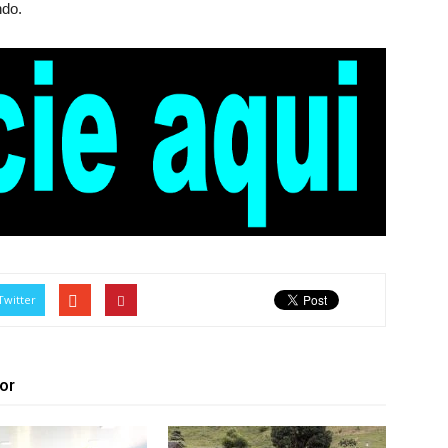
ndo.
Twitter
or