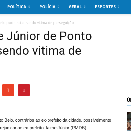
POLÍTICA
POLÍCIA
GERAL
ESPORTES
 Belo pode estar sendo vitima de perseguição
e Júnior de Ponto
sendo vitima de
Ú
 Belo, contrários ao ex-prefeito da cidade, possivelmente
rejudicar ao ex-prefeito Jaime Júnior (PMDB).