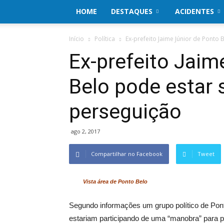
HOME
DESTAQUES
ACIDENTES
Início
Política
Ex-prefeito Jaime Júnior de Ponto
Ex-prefeito Jaim
Belo pode estar 
perseguição
ago 2, 2017
Compartilhar no Facebook
Tweet
Vista área de Ponto Belo
Segundo informações um grupo político de Ponto
estariam participando de uma “manobra” para p