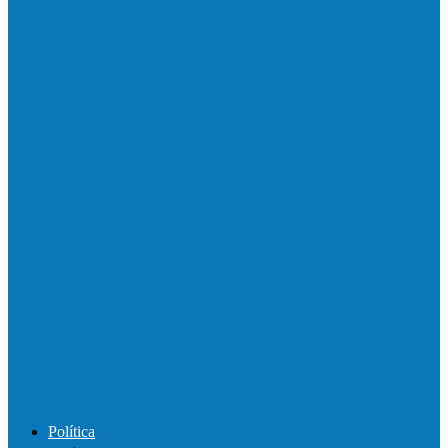
Motociclista morre em colisão com
caminhonete em Ecoporanga
Acidente entre carretas interdita a BR 101
em Linhares
Motorista perde controle de automóvel e
bate contra muro de supermercado
Motociclista morre após bater de frente
com carro na BR-101, em…
Política