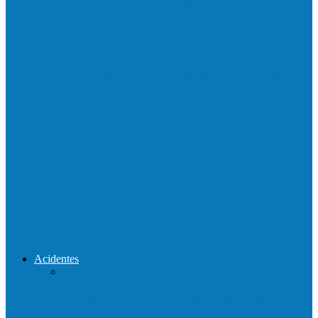
Neste sábado (23) e domingo (24), a bola
volta a rolar…
Praça da Vila Luciene ganha novo nome
em homenagem a Paulo…
Prefeito de Barra de São Francisco,
Enivaldo dos Anjos se licencia…
Reconstrução da ponte que caiu durante
enchente entre o Campo Novo…
Acidentes
Acidente entre carros deixa um morto e 4
feridos na BR…