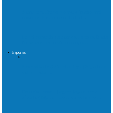
Show com Jhone Moraes e futebol vai
movimentar a comunidade do…
Forró arretado de bom da Terceira Idade
foi sensacional neste domingo…
Esportes
Neste sábado (23) e domingo (24), a bola
volta a rolar…
Francisquense e Bagaço jogam neste
sábado (18), pela Copa de Veteranos…