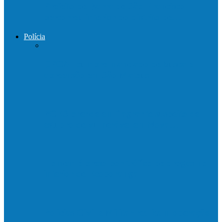
Prefeito de Barra de São Francisco
percorreu interior do distrito de…
Polícia
DPCAI cumpre mandado de busca e
apreensão em São Mateus
PCES prende em flagrante suspeito de
estupro de vulnerável em Nova…
Homem é preso por tráfico de drogas no
interior de Ecoporanga
Polícias Civil e Militar realizam operação