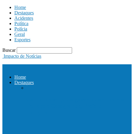
Home
Destaques
Acidentes
Política
Polícia
Geral
Esportes
Buscar
Impacto de Notícias
Home
Destaques
Com a presença do governador Ricardo
Ferraço e Casagrande, Prefeito
inaugura…