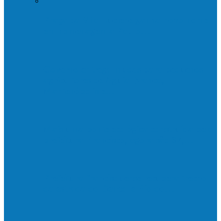
Praça da Vila Luciene ganha novo nome
em homenagem a Paulo…
Governo entrega mudas para pequenos
agricultores de Águia Branca,
Mantenópolis e…
Mais uma ponte ecológica construída pela
prefeitura Francisco, agora são 67,…
Prefeitura francisquense recupera trecho
da estrada do Denzol e Rio do…