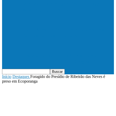
Vila Verde e Piraí se enfrentam neste
sábado (11), no campo…
HandBarra no feminino e Fabrica dos
Sonhos no masculino foram…
Prefeito Enivaldo dos Anjos marca
presença na abertura dos jogos de…
Início
Destaques
Foragido do Presídio de Ribeirão das Neves é
preso em Ecoporanga