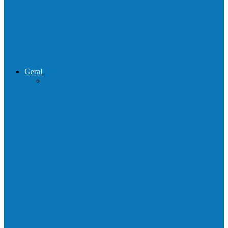
de combate ao tráfico e…
Operação Sentinela resulta em apreensão
de armas e munições em Águia…
Geral
Patrolamento de estrada segue pelo
Córrego da Pipoca em Rio do…
Barra de São Francisco é a 1ª cidade a
receber o…
Prefeitura francisquense realiza mutirão de
limpeza nos bairros Cruzeiro e Santa…