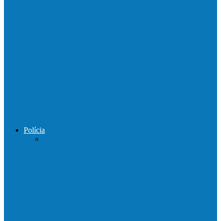
Mais uma ponte ecológica construída pela
prefeitura Francisco, agora são 67,…
Prefeitura francisquense recupera trecho
da estrada do Denzol e Rio do…
Prefeito de Barra de São Francisco
percorreu interior do distrito de…
Polícia
DPCAI cumpre mandado de busca e
apreensão em São Mateus
PCES prende em flagrante suspeito de
estupro de vulnerável em Nova…