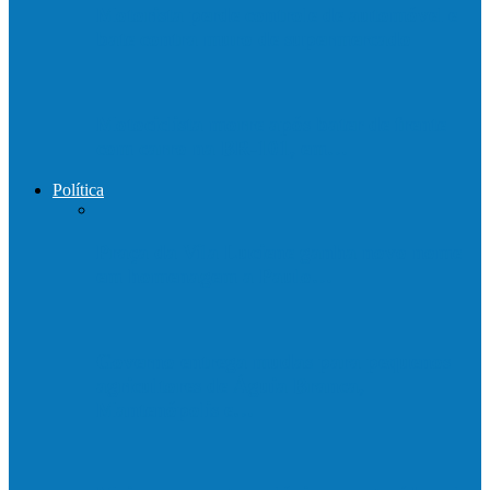
Motorista perde controle de automóvel e
bate contra muro de supermercado
Motociclista morre após bater de frente
com carro na BR-101, em…
Política
Praça da Vila Luciene ganha novo nome
em homenagem a Paulo…
Governo entrega mudas para pequenos
agricultores de Águia Branca,
Mantenópolis e…