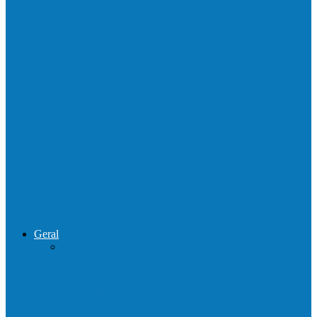
Homem é preso por tráfico de drogas no
interior de Ecoporanga
Polícias Civil e Militar realizam operação
de combate ao tráfico e…
Operação Sentinela resulta em apreensão
de armas e munições em Águia…
Geral
Patrolamento de estrada segue pelo
Córrego da Pipoca em Rio do…