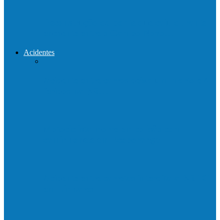
Reconstrução da ponte que caiu durante
enchente entre o Campo Novo…
Acidentes
Acidente entre carros deixa um morto e 4
feridos na BR…
Motociclista morre em colisão com
caminhonete em Ecoporanga
Acidente entre carretas interdita a BR 101
em Linhares