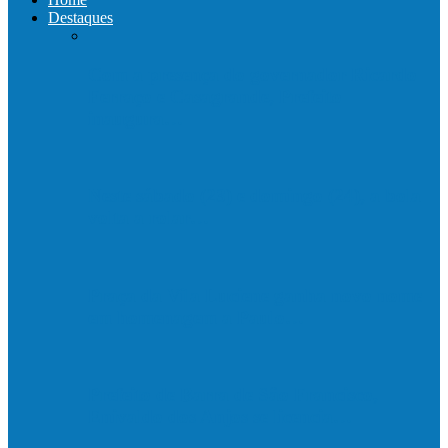
Destaques
Com a presença do governador Ricardo
Ferraço e Casagrande, Prefeito
inaugura…
Neste sábado (23) e domingo (24), a bola
volta a rolar…
Praça da Vila Luciene ganha novo nome
em homenagem a Paulo…
Prefeito de Barra de São Francisco,
Enivaldo dos Anjos se licencia…