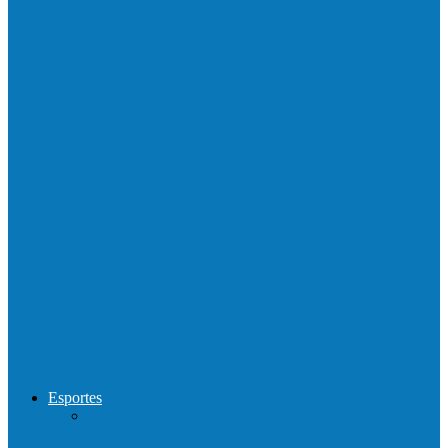
Barra de São Francisco é a 1ª cidade a
receber o…
Prefeitura francisquense realiza mutirão de
limpeza nos bairros Cruzeiro e Santa…
Show com Jhone Moraes e futebol vai
movimentar a comunidade do…
Forró arretado de bom da Terceira Idade
foi sensacional neste domingo…
Esportes