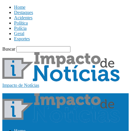
Home
Destaques
Acidentes
Política
Polícia
Geral
Esportes
Buscar
Impacto de Notícias
Home