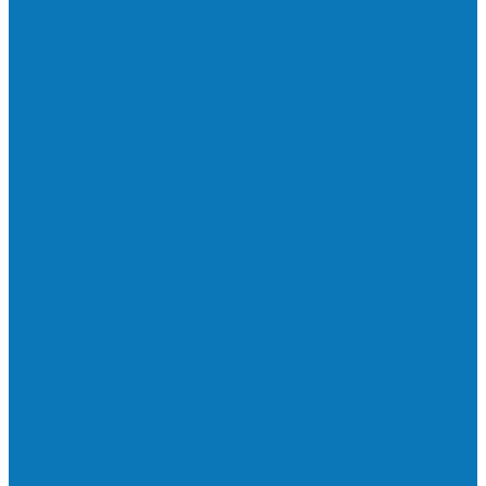
Neste sábado (23) e domingo (24), a bola
volta a rolar…
Francisquense e Bagaço jogam neste
sábado (18), pela Copa de Veteranos…
Vila Verde e Piraí se enfrentam neste
sábado (11), no campo…
HandBarra no feminino e Fabrica dos
Sonhos no masculino foram…
Prefeito Enivaldo dos Anjos marca
presença na abertura dos jogos de…