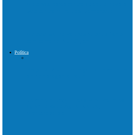
Motorista perde controle de automóvel e
bate contra muro de supermercado
Motociclista morre após bater de frente
com carro na BR-101, em…
Política
Praça da Vila Luciene ganha novo nome
em homenagem a Paulo…
Governo entrega mudas para pequenos
agricultores de Águia Branca,
Mantenópolis e…