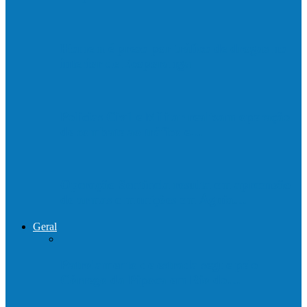
Homem é preso por tráfico de drogas no
interior de Ecoporanga
Polícias Civil e Militar realizam operação
de combate ao tráfico e…
Operação Sentinela resulta em apreensão
de armas e munições em Águia…
Geral
Patrolamento de estrada segue pelo
Córrego da Pipoca em Rio do…