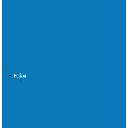
Mais uma ponte ecológica construída pela
prefeitura Francisco, agora são 67,…
Prefeitura francisquense recupera trecho
da estrada do Denzol e Rio do…
Prefeito de Barra de São Francisco
percorreu interior do distrito de…
Polícia
DPCAI cumpre mandado de busca e
apreensão em São Mateus
PCES prende em flagrante suspeito de
estupro de vulnerável em Nova…