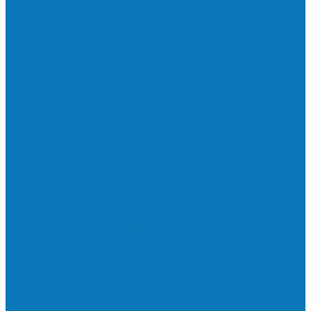
Neste sábado (23) e domingo (24), a bola
volta a rolar…
Francisquense e Bagaço jogam neste
sábado (18), pela Copa de Veteranos…
Vila Verde e Piraí se enfrentam neste
sábado (11), no campo…
HandBarra no feminino e Fabrica dos
Sonhos no masculino foram…
Prefeito Enivaldo dos Anjos marca
presença na abertura dos jogos de…