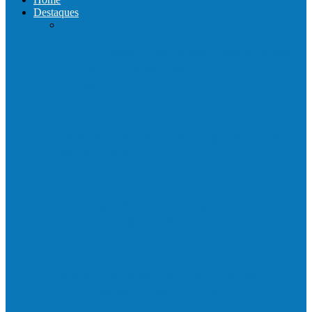
Destaques
Com a presença do governador Ricardo
Ferraço e Casagrande, Prefeito
inaugura…
Neste sábado (23) e domingo (24), a bola
volta a rolar…
Praça da Vila Luciene ganha novo nome
em homenagem a Paulo…
Prefeito de Barra de São Francisco,
Enivaldo dos Anjos se licencia…