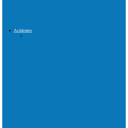
Reconstrução da ponte que caiu durante
enchente entre o Campo Novo…
Acidentes
Acidente entre carros deixa um morto e 4
feridos na BR…
Motociclista morre em colisão com
caminhonete em Ecoporanga
Acidente entre carretas interdita a BR 101
em Linhares