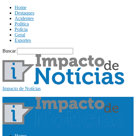
Home
Destaques
Acidentes
Política
Polícia
Geral
Esportes
Buscar
Impacto de Notícias
Home