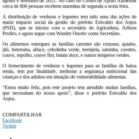
agosto e setembro de 2021. No caso do Centro de Apoio Alimentar
cerca de 800 pessoas recebem marmitas de segunda a sexta feira.
A distribuição de verduras e legumes tem sido uma das ações de
maior impacto social da gestão do prefeito Enivaldo dos Anjos
(PSD), que se iniciou com o secretário de Agricultura, Arilson
Profiro, e agora segue com Wander Onofre como Secretário.
Os alimentos entregues as famílias carentes são cenoura, quiabo,
jiló, beterraba, alface, cebolinha verde, berinjela, salsinha, coentro,
couve, repolho, couve flor, batata doce, e outros temperos verdes.
O fornecimento de verduras e legumes para as famílias de baixa
renda, tem por finalidade, melhorar a segurança nutricional das
crianças e dos adultos em situação de vulnerabilidade alimentar.
“Estou muito feliz, pois este projeto tem atendido muitas famílias,
que necessitam do nosso apoio”, disse o prefeito Enivaldo dos
Anjos.
COMPARTILHAR
Facebook
Twitter