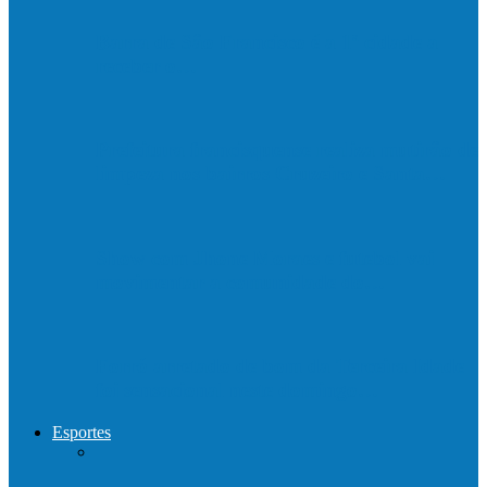
Barra de São Francisco é a 1ª cidade a
receber o…
Prefeitura francisquense realiza mutirão de
limpeza nos bairros Cruzeiro e Santa…
Show com Jhone Moraes e futebol vai
movimentar a comunidade do…
Forró arretado de bom da Terceira Idade
foi sensacional neste domingo…
Esportes