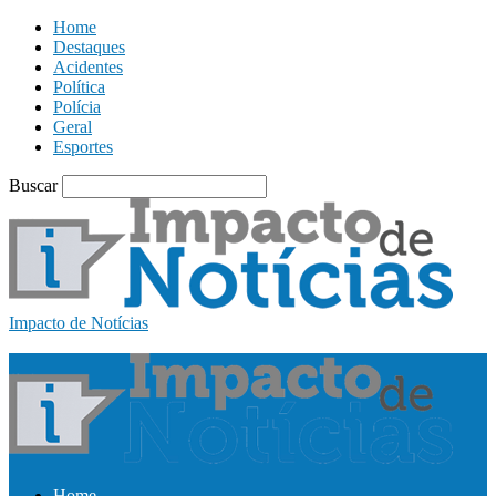
Home
Destaques
Acidentes
Política
Polícia
Geral
Esportes
Buscar
Impacto de Notícias
Home