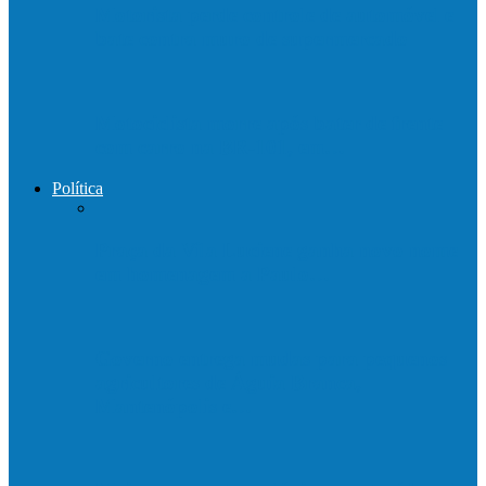
Motorista perde controle de automóvel e
bate contra muro de supermercado
Motociclista morre após bater de frente
com carro na BR-101, em…
Política
Praça da Vila Luciene ganha novo nome
em homenagem a Paulo…
Governo entrega mudas para pequenos
agricultores de Águia Branca,
Mantenópolis e…