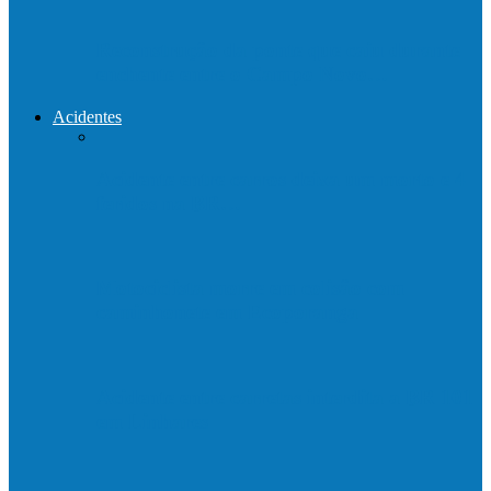
Reconstrução da ponte que caiu durante
enchente entre o Campo Novo…
Acidentes
Acidente entre carros deixa um morto e 4
feridos na BR…
Motociclista morre em colisão com
caminhonete em Ecoporanga
Acidente entre carretas interdita a BR 101
em Linhares