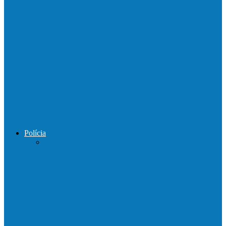
Mais uma ponte ecológica construída pela
prefeitura Francisco, agora são 67,…
Prefeitura francisquense recupera trecho
da estrada do Denzol e Rio do…
Prefeito de Barra de São Francisco
percorreu interior do distrito de…
Polícia
DPCAI cumpre mandado de busca e
apreensão em São Mateus
PCES prende em flagrante suspeito de
estupro de vulnerável em Nova…