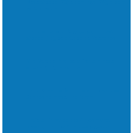
Neste sábado (23) e domingo (24), a bola
volta a rolar…
Francisquense e Bagaço jogam neste
sábado (18), pela Copa de Veteranos…
Vila Verde e Piraí se enfrentam neste
sábado (11), no campo…
HandBarra no feminino e Fabrica dos
Sonhos no masculino foram…
Prefeito Enivaldo dos Anjos marca
presença na abertura dos jogos de…