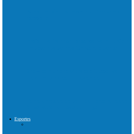
Barra de São Francisco é a 1ª cidade a
receber o…
Prefeitura francisquense realiza mutirão de
limpeza nos bairros Cruzeiro e Santa…
Show com Jhone Moraes e futebol vai
movimentar a comunidade do…
Forró arretado de bom da Terceira Idade
foi sensacional neste domingo…
Esportes