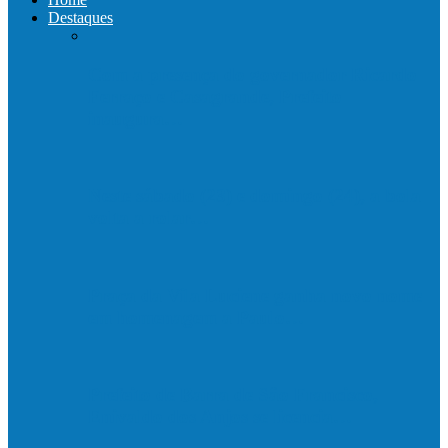
Destaques
Com a presença do governador Ricardo
Ferraço e Casagrande, Prefeito
inaugura…
Neste sábado (23) e domingo (24), a bola
volta a rolar…
Praça da Vila Luciene ganha novo nome
em homenagem a Paulo…
Prefeito de Barra de São Francisco,
Enivaldo dos Anjos se licencia…