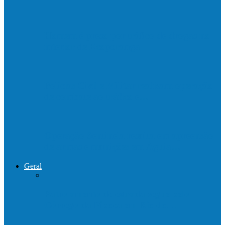
Homem é preso por tráfico de drogas no
interior de Ecoporanga
Polícias Civil e Militar realizam operação
de combate ao tráfico e…
Operação Sentinela resulta em apreensão
de armas e munições em Águia…
Geral
Patrolamento de estrada segue pelo
Córrego da Pipoca em Rio do…