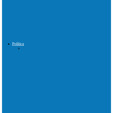
Motorista perde controle de automóvel e
bate contra muro de supermercado
Motociclista morre após bater de frente
com carro na BR-101, em…
Política
Praça da Vila Luciene ganha novo nome
em homenagem a Paulo…
Governo entrega mudas para pequenos
agricultores de Águia Branca,
Mantenópolis e…