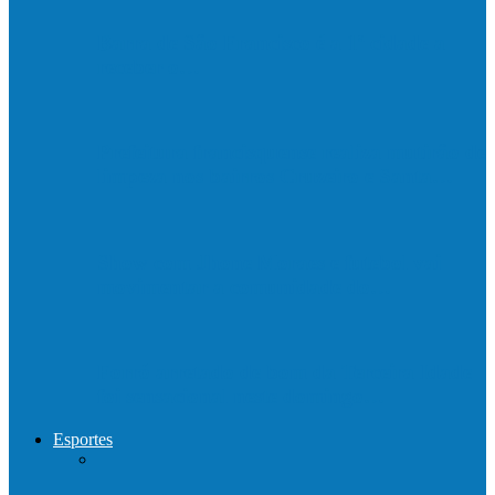
Barra de São Francisco é a 1ª cidade a
receber o…
Prefeitura francisquense realiza mutirão de
limpeza nos bairros Cruzeiro e Santa…
Show com Jhone Moraes e futebol vai
movimentar a comunidade do…
Forró arretado de bom da Terceira Idade
foi sensacional neste domingo…
Esportes