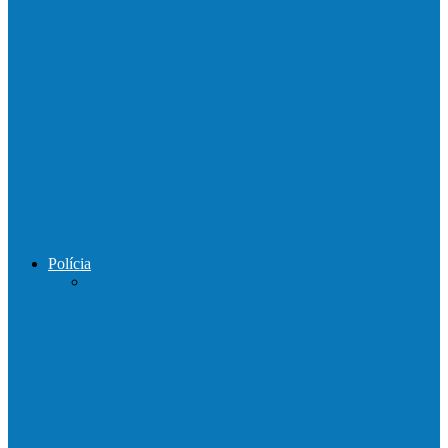
Mais uma ponte ecológica construída pela
prefeitura Francisco, agora são 67,…
Prefeitura francisquense recupera trecho
da estrada do Denzol e Rio do…
Prefeito de Barra de São Francisco
percorreu interior do distrito de…
Polícia
DPCAI cumpre mandado de busca e
apreensão em São Mateus
PCES prende em flagrante suspeito de
estupro de vulnerável em Nova…