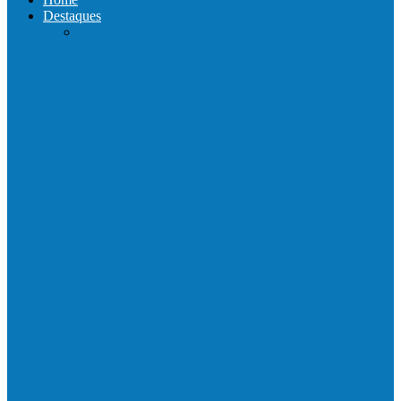
Destaques
Com a presença do governador Ricardo
Ferraço e Casagrande, Prefeito
inaugura…
Neste sábado (23) e domingo (24), a bola
volta a rolar…
Praça da Vila Luciene ganha novo nome
em homenagem a Paulo…
Prefeito de Barra de São Francisco,
Enivaldo dos Anjos se licencia…