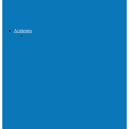
Reconstrução da ponte que caiu durante
enchente entre o Campo Novo…
Acidentes
Acidente entre carros deixa um morto e 4
feridos na BR…
Motociclista morre em colisão com
caminhonete em Ecoporanga
Acidente entre carretas interdita a BR 101
em Linhares