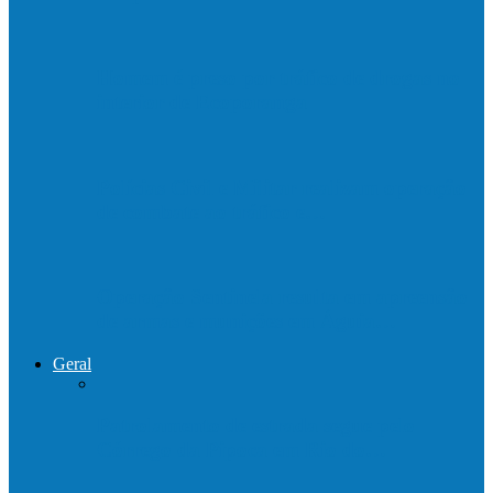
Homem é preso por tráfico de drogas no
interior de Ecoporanga
Polícias Civil e Militar realizam operação
de combate ao tráfico e…
Operação Sentinela resulta em apreensão
de armas e munições em Águia…
Geral
Patrolamento de estrada segue pelo
Córrego da Pipoca em Rio do…