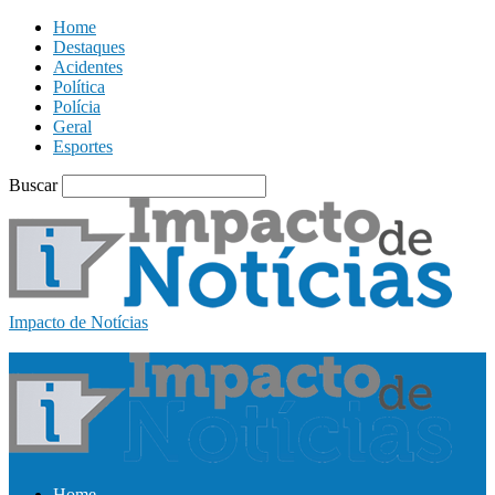
Home
Destaques
Acidentes
Política
Polícia
Geral
Esportes
Buscar
Impacto de Notícias
Home