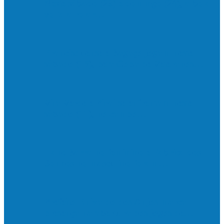
Neste sábado (23) e domingo (24), a bola
volta a rolar…
Francisquense e Bagaço jogam neste
sábado (18), pela Copa de Veteranos…
Vila Verde e Piraí se enfrentam neste
sábado (11), no campo…
HandBarra no feminino e Fabrica dos
Sonhos no masculino foram…
Prefeito Enivaldo dos Anjos marca
presença na abertura dos jogos de…