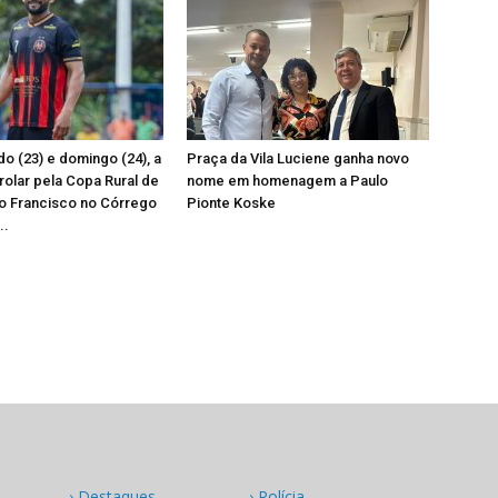
o (23) e domingo (24), a
Praça da Vila Luciene ganha novo
 rolar pela Copa Rural de
nome em homenagem a Paulo
o Francisco no Córrego
Pionte Koske
..
› Destaques
› Polícia