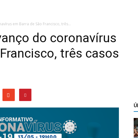
írus em Barra de São Francisco, três...
anço do coronavírus
Francisco, três casos
Ú