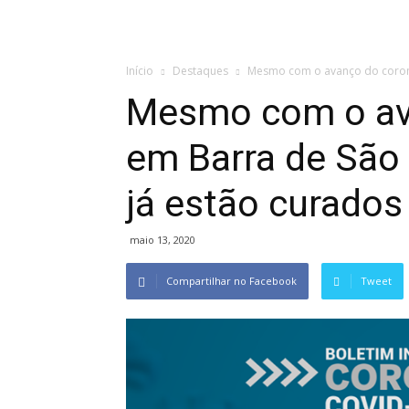
Início
Destaques
Mesmo com o avanço do coronav
Mesmo com o av
em Barra de São 
já estão curados
maio 13, 2020
Compartilhar no Facebook
Tweet