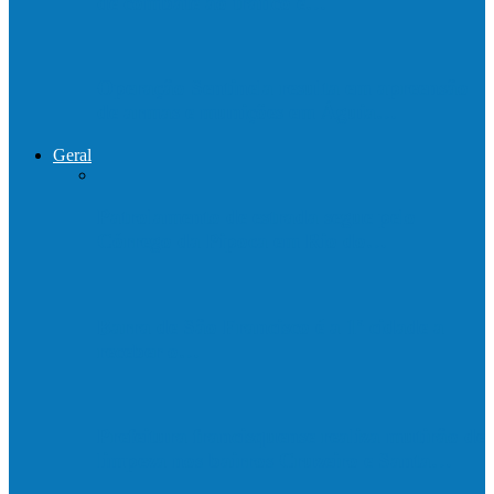
de combate ao tráfico e…
Operação Sentinela resulta em apreensão
de armas e munições em Águia…
Geral
Patrolamento de estrada segue pelo
Córrego da Pipoca em Rio do…
Barra de São Francisco é a 1ª cidade a
receber o…
Prefeitura francisquense realiza mutirão de
limpeza nos bairros Cruzeiro e Santa…