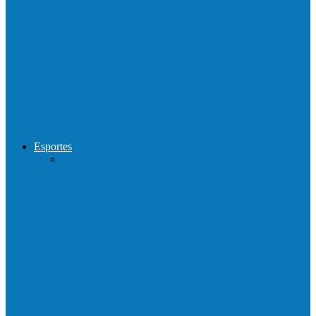
Show com Jhone Moraes e futebol vai
movimentar a comunidade do…
Forró arretado de bom da Terceira Idade
foi sensacional neste domingo…
Esportes
Neste sábado (23) e domingo (24), a bola
volta a rolar…
Francisquense e Bagaço jogam neste
sábado (18), pela Copa de Veteranos…