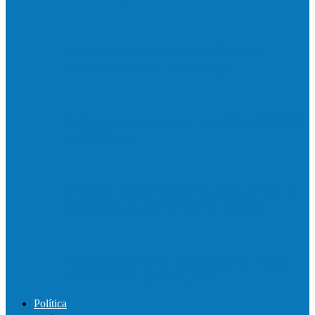
Motociclista morre em colisão com
caminhonete em Ecoporanga
Acidente entre carretas interdita a BR 101
em Linhares
Motorista perde controle de automóvel e
bate contra muro de supermercado
Motociclista morre após bater de frente
com carro na BR-101, em…
Política