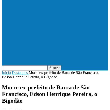
Vila Verde e Piraí se enfrentam neste
sábado (11), no campo…
HandBarra no feminino e Fabrica dos
Sonhos no masculino foram…
Prefeito Enivaldo dos Anjos marca
presença na abertura dos jogos de…
Início
Destaques
Morre ex-prefeito de Barra de São Francisco,
Edson Henrique Pereira, o Bigodão
Morre ex-prefeito de Barra de São
Francisco, Edson Henrique Pereira, o
Bigodão