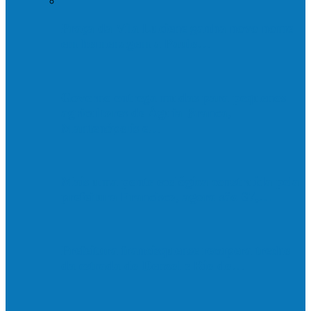
Praça da Vila Luciene ganha novo nome
em homenagem a Paulo…
Governo entrega mudas para pequenos
agricultores de Águia Branca,
Mantenópolis e…
Mais uma ponte ecológica construída pela
prefeitura Francisco, agora são 67,…
Prefeitura francisquense recupera trecho
da estrada do Denzol e Rio do…