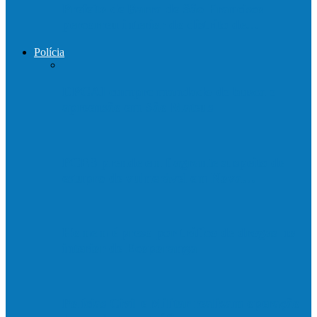
Prefeito de Barra de São Francisco
percorreu interior do distrito de…
Polícia
DPCAI cumpre mandado de busca e
apreensão em São Mateus
PCES prende em flagrante suspeito de
estupro de vulnerável em Nova…
Homem é preso por tráfico de drogas no
interior de Ecoporanga
Polícias Civil e Militar realizam operação