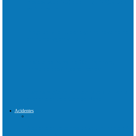
Neste sábado (23) e domingo (24), a bola
volta a rolar…
Praça da Vila Luciene ganha novo nome
em homenagem a Paulo…
Prefeito de Barra de São Francisco,
Enivaldo dos Anjos se licencia…
Reconstrução da ponte que caiu durante
enchente entre o Campo Novo…
Acidentes
Acidente entre carros deixa um morto e 4
feridos na BR…