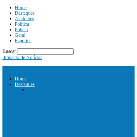
Home
Destaques
Acidentes
Política
Polícia
Geral
Esportes
Buscar
Impacto de Notícias
Home
Destaques
Com a presença do governador Ricardo
Ferraço e Casagrande, Prefeito
inaugura…