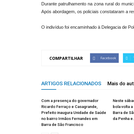
Durante patrulhamento na zona rural do municí
Após abordagem, os policiais constataram a res
O indivíduo foi encaminhado à Delegacia de Pol
COMPARTILHAR
Facebook
ARTIGOS RELACIONADOS
Mais do aut
Com a presença do governador
Neste sábad
Ricardo Ferraço e Casagrande,
bola volta a
Prefeito inaugura Unidade de Saúde
Barra de Sã
no bairro Irmãos Fernandes em
da Penha e.
Barra de São Francisco