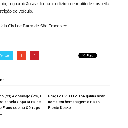
pio, a guarnição avistou um indivíduo em atitude suspeita.
trição do veículo.
ícia Civil de Barra de São Francisco.
Twitter
or
o (23) e domingo (24), a
Praça da Vila Luciene ganha novo
 rolar pela Copa Rural de
nome em homenagem a Paulo
o Francisco no Córrego
Pionte Koske
..