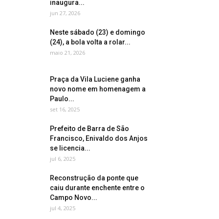
inaugura...
jun 27, 2026
Neste sábado (23) e domingo
(24), a bola volta a rolar...
maio 21, 2026
Praça da Vila Luciene ganha
novo nome em homenagem a
Paulo...
set 16, 2025
Prefeito de Barra de São
Francisco, Enivaldo dos Anjos
se licencia...
jul 6, 2025
Reconstrução da ponte que
caiu durante enchente entre o
Campo Novo...
jul 4, 2025