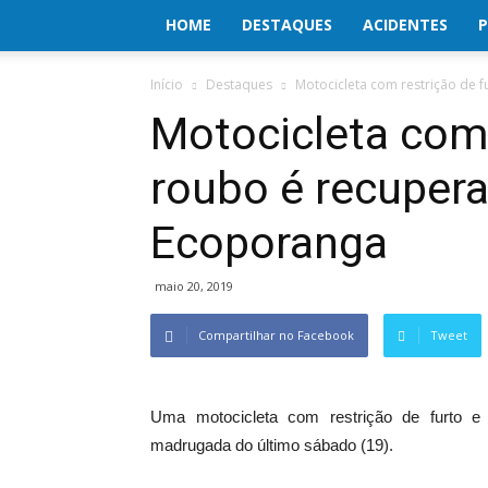
HOME
DESTAQUES
ACIDENTES
P
Início
Destaques
Motocicleta com restrição de f
Motocicleta com 
roubo é recuper
Ecoporanga
maio 20, 2019
Compartilhar no Facebook
Tweet
Uma motocicleta com restrição de furto e 
madrugada do último sábado (19).