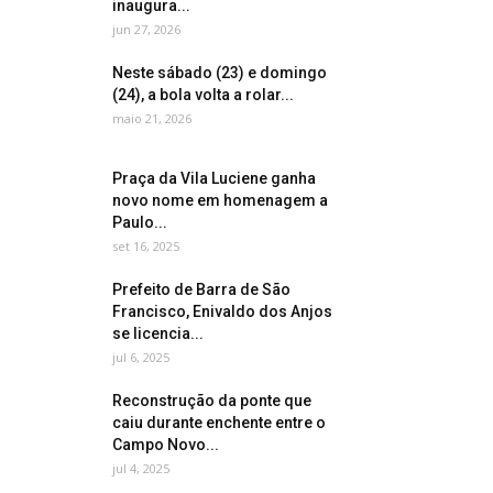
inaugura...
jun 27, 2026
Neste sábado (23) e domingo
(24), a bola volta a rolar...
maio 21, 2026
Praça da Vila Luciene ganha
novo nome em homenagem a
Paulo...
set 16, 2025
Prefeito de Barra de São
Francisco, Enivaldo dos Anjos
se licencia...
jul 6, 2025
Reconstrução da ponte que
caiu durante enchente entre o
Campo Novo...
jul 4, 2025