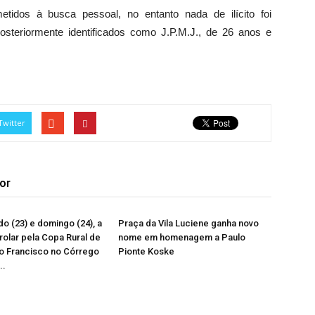
tidos à busca pessoal, no entanto nada de ilícito foi
teriormente identificados como J.P.M.J., de 26 anos e
Twitter
or
o (23) e domingo (24), a
Praça da Vila Luciene ganha novo
 rolar pela Copa Rural de
nome em homenagem a Paulo
o Francisco no Córrego
Pionte Koske
..