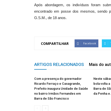
Após abordagem, os indivíduos foram subme
encontrado em posse dos mesmos, sendo pos
G.S.M., de 18 anos.
COMPARTILHAR
Facebook
ARTIGOS RELACIONADOS
Mais do aut
Com a presença do governador
Neste sábad
Ricardo Ferraço e Casagrande,
bola volta a
Prefeito inaugura Unidade de Saúde
Barra de Sã
no bairro Irmãos Fernandes em
da Penha e.
Barra de São Francisco