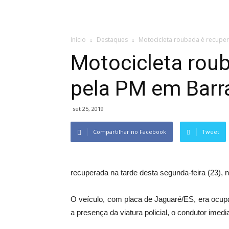
Início
Destaques
Motocicleta roubada é recuper
Motocicleta rou
pela PM em Barr
set 25, 2019
Compartilhar no Facebook
Tweet
recuperada na tarde desta segunda-feira (23), 
O veículo, com placa de Jaguaré/ES, era ocup
a presença da viatura policial, o condutor imed