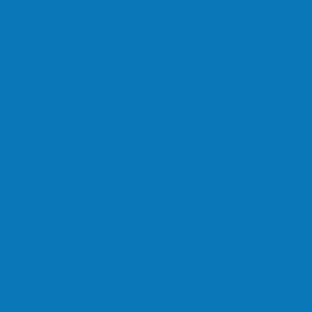
o dos Anjos se licencia…
nchente entre o Campo Novo…
feridos na BR…
onete em Ecoporanga
em Linhares
ate contra muro de supermercado