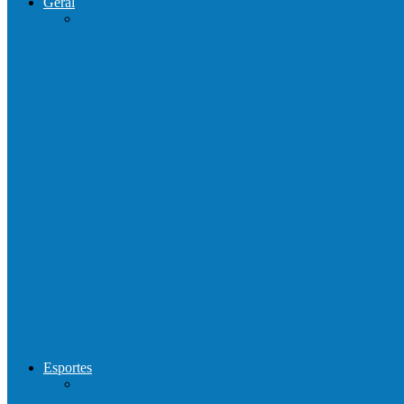
Geral
Patrolamento de estrada segue pelo Córre
Barra de São Francisco é a 1ª cidade a rec
Prefeitura francisquense realiza mutirão d
Show com Jhone Moraes e futebol vai mo
Forró arretado de bom da Terceira Idade f
Esportes