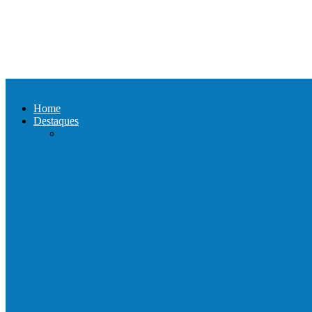
Home
Destaques
Com a presença do governador Ricardo Fer
Neste sábado (23) e domingo (24), a bola vo
Praça da Vila Luciene ganha novo nome 