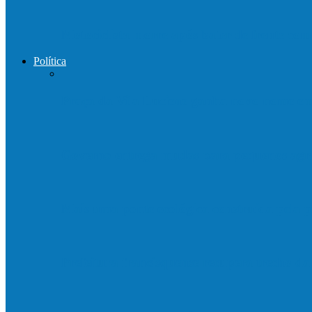
Motociclista morre após bater de frente c
Política
Praça da Vila Luciene ganha novo nome 
Governo entrega mudas para pequenos agri
Mais uma ponte ecológica construída pela p
Prefeitura francisquense recupera trecho d