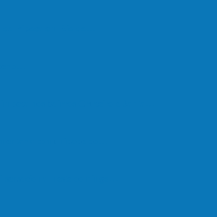
go da Pipoca em Rio do…
eber o…
e limpeza nos bairros Cruzeiro e Santa…
vimentar a comunidade do…
oi sensacional neste domingo…