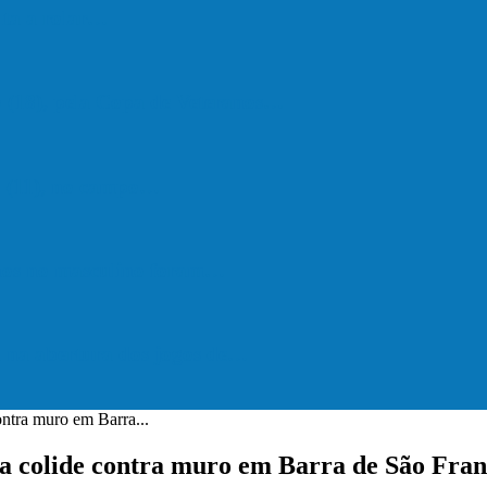
lta a rolar…
 (18), pela Copa de Veteranos…
do (11), no campo…
hos no masculino foram…
a na abertura dos jogos de…
ontra muro em Barra...
da colide contra muro em Barra de São Fran