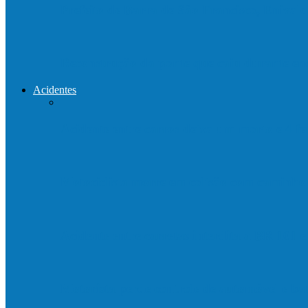
Prefeito de Barra de São Francisco, Enivald
Reconstrução da ponte que caiu durante e
Acidentes
Acidente entre carros deixa um morto e 4 
Motociclista morre em colisão com caminh
Acidente entre carretas interdita a BR 101 
Motorista perde controle de automóvel e b