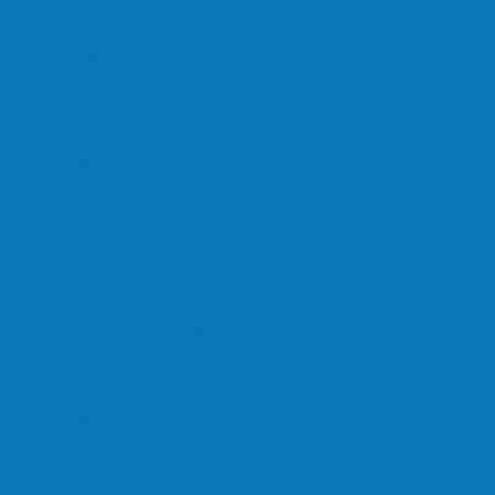
om carro na BR-101, em…
em homenagem a Paulo…
cultores de Águia Branca, Mantenópolis e…
refeitura Francisco, agora são 67,…
a estrada do Denzol e Rio do…