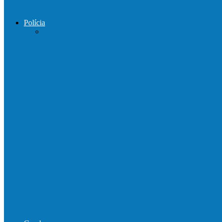
Prefeito de Barra de São Francisco percorre
Polícia
DPCAI cumpre mandado de busca e apreen
PCES prende em flagrante suspeito de est
Homem é preso por tráfico de drogas no in
Polícias Civil e Militar realizam operação 
Operação Sentinela resulta em apreensão 