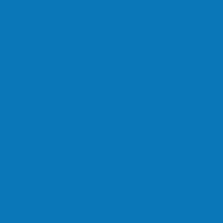
u interior do distrito de…
são em São Mateus
upro de vulnerável em Nova…
terior de Ecoporanga
de combate ao tráfico e…
de armas e munições em Águia…