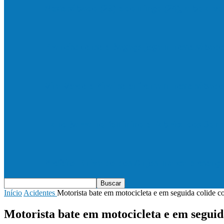
Neste sábado (23) e domingo (24), a bola vo
Francisquense e Bagaço jogam neste sábado
Vila Verde e Piraí se enfrentam neste sába
HandBarra no feminino e Fabrica dos Son
Prefeito Enivaldo dos Anjos marca presenç
Início
Acidentes
Motorista bate em motocicleta e em seguida colide c
Motorista bate em motocicleta e em segui