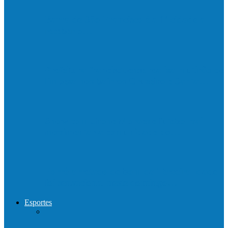
Barra de São Francisco é a 1ª cidade a
receber o…
Prefeitura francisquense realiza mutirão de
limpeza nos bairros Cruzeiro e Santa…
Show com Jhone Moraes e futebol vai
movimentar a comunidade do…
Forró arretado de bom da Terceira Idade
foi sensacional neste domingo…
Esportes