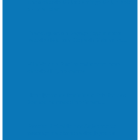
Neste sábado (23) e domingo (24), a bola
volta a rolar…
Francisquense e Bagaço jogam neste
sábado (18), pela Copa de Veteranos…
Vila Verde e Piraí se enfrentam neste
sábado (11), no campo…
HandBarra no feminino e Fabrica dos
Sonhos no masculino foram…
Prefeito Enivaldo dos Anjos marca
presença na abertura dos jogos de…