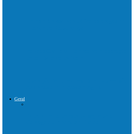
Homem é preso por tráfico de drogas no
interior de Ecoporanga
Polícias Civil e Militar realizam operação
de combate ao tráfico e…
Operação Sentinela resulta em apreensão
de armas e munições em Águia…
Geral
Patrolamento de estrada segue pelo
Córrego da Pipoca em Rio do…