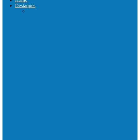
Destaques
Com a presença do governador Ricardo
Ferraço e Casagrande, Prefeito
inaugura…
Neste sábado (23) e domingo (24), a bola
volta a rolar…
Praça da Vila Luciene ganha novo nome
em homenagem a Paulo…
Prefeito de Barra de São Francisco,
Enivaldo dos Anjos se licencia…