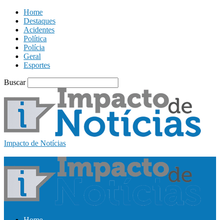
Home
Destaques
Acidentes
Política
Polícia
Geral
Esportes
Buscar
Impacto de Notícias
Home