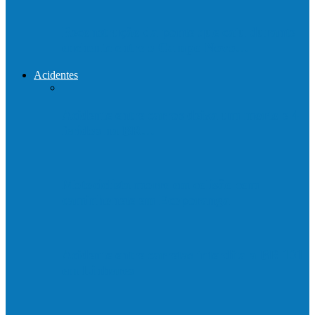
Reconstrução da ponte que caiu durante
enchente entre o Campo Novo…
Acidentes
Acidente entre carros deixa um morto e 4
feridos na BR…
Motociclista morre em colisão com
caminhonete em Ecoporanga
Acidente entre carretas interdita a BR 101
em Linhares