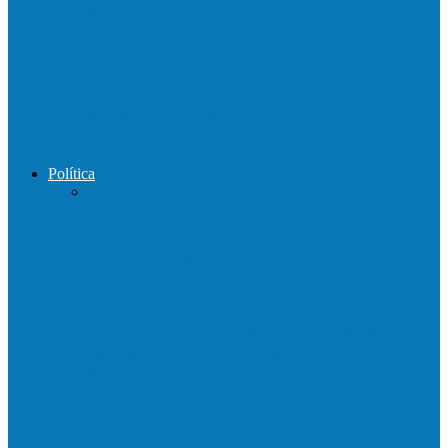
Motorista perde controle de automóvel e
bate contra muro de supermercado
Motociclista morre após bater de frente
com carro na BR-101, em…
Política
Praça da Vila Luciene ganha novo nome
em homenagem a Paulo…
Governo entrega mudas para pequenos
agricultores de Águia Branca,
Mantenópolis e…