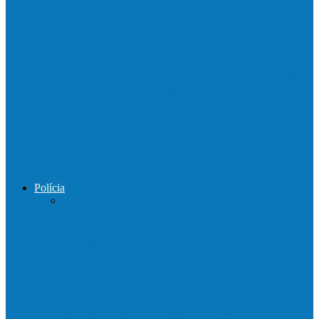
Mais uma ponte ecológica construída pela
prefeitura Francisco, agora são 67,…
Prefeitura francisquense recupera trecho
da estrada do Denzol e Rio do…
Prefeito de Barra de São Francisco
percorreu interior do distrito de…
Polícia
DPCAI cumpre mandado de busca e
apreensão em São Mateus
PCES prende em flagrante suspeito de
estupro de vulnerável em Nova…