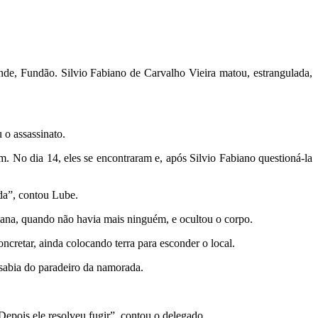
nde, Fundão. Silvio Fabiano de Carvalho Vieira matou, estrangulada,
o assassinato.
m. No dia 14, eles se encontraram e, após Silvio Fabiano questioná-la
ida”, contou Lube.
mana, quando não havia mais ninguém, e ocultou o corpo.
cretar, ainda colocando terra para esconder o local.
 sabia do paradeiro da namorada.
Depois ele resolveu fugir”, contou o delegado.