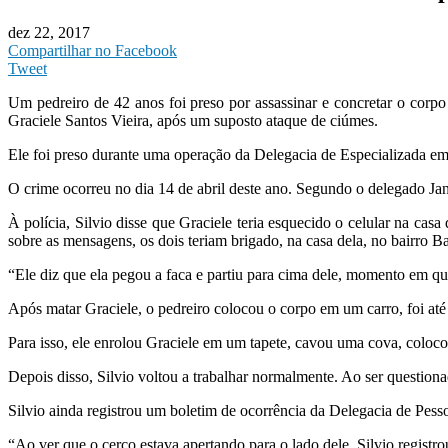
dez 22, 2017
Compartilhar no Facebook
Tweet
Um pedreiro de 42 anos foi preso por assassinar e concretar o corp
Graciele Santos Vieira, após um suposto ataque de ciúmes.
Ele foi preso durante uma operação da Delegacia de Especializada 
O crime ocorreu no dia 14 de abril deste ano. Segundo o delegado J
À polícia, Silvio disse que Graciele teria esquecido o celular na ca
sobre as mensagens, os dois teriam brigado, na casa dela, no bairro B
“Ele diz que ela pegou a faca e partiu para cima dele, momento em qu
Após matar Graciele, o pedreiro colocou o corpo em um carro, foi at
Para isso, ele enrolou Graciele em um tapete, cavou uma cova, coloco
Depois disso, Silvio voltou a trabalhar normalmente. Ao ser questiona
Silvio ainda registrou um boletim de ocorrência da Delegacia de Pes
“Ao ver que o cerco estava apertando para o lado dele, Silvio registr