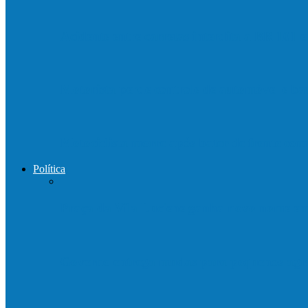
Acidente entre carretas interdita a BR 101 
Motorista perde controle de automóvel e b
Motociclista morre após bater de frente c
Política
Praça da Vila Luciene ganha novo nome 
Governo entrega mudas para pequenos agri