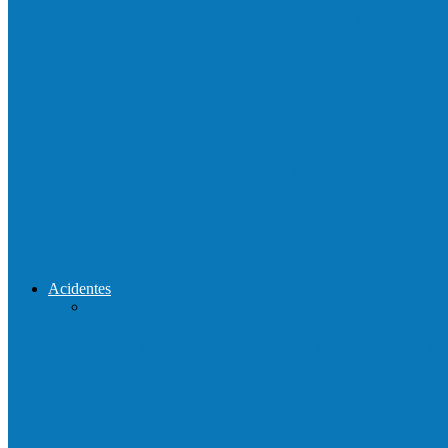
Neste sábado (23) e domingo (24), a bola vo
Praça da Vila Luciene ganha novo nome 
Prefeito de Barra de São Francisco, Enivald
Reconstrução da ponte que caiu durante e
Acidentes
Acidente entre carros deixa um morto e 4 
Motociclista morre em colisão com caminh