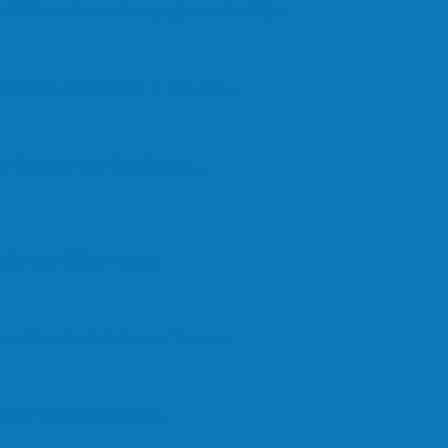
refeitura Francisco, agora são 67,…
a estrada do Denzol e Rio do…
u interior do distrito de…
são em São Mateus
upro de vulnerável em Nova…
terior de Ecoporanga