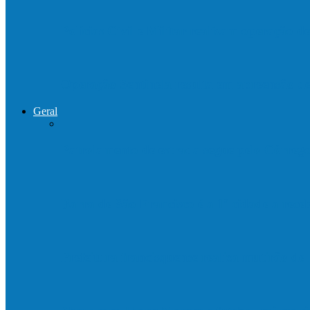
Polícias Civil e Militar realizam operação 
Operação Sentinela resulta em apreensão 
Geral
Patrolamento de estrada segue pelo Córre
Barra de São Francisco é a 1ª cidade a rec
Prefeitura francisquense realiza mutirão d