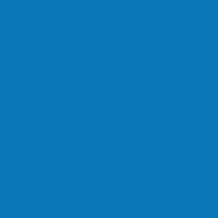
lta a rolar…
em homenagem a Paulo…
o dos Anjos se licencia…
nchente entre o Campo Novo…
feridos na BR…
onete em Ecoporanga