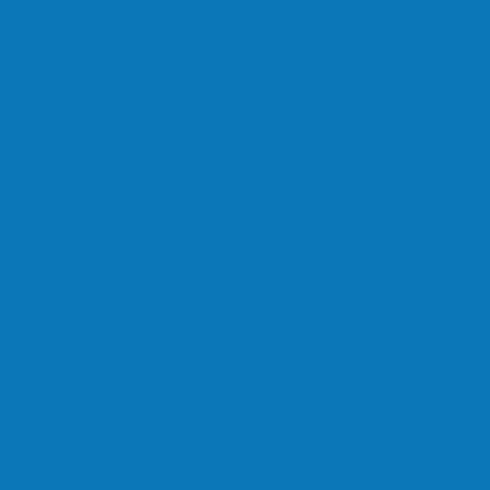
em Linhares
ate contra muro de supermercado
om carro na BR-101, em…
em homenagem a Paulo…
cultores de Águia Branca, Mantenópolis e…