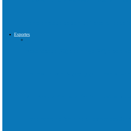
Show com Jhone Moraes e futebol vai mo
Forró arretado de bom da Terceira Idade f
Esportes
Neste sábado (23) e domingo (24), a bola vo
Francisquense e Bagaço jogam neste sábado
Vila Verde e Piraí se enfrentam neste sába
HandBarra no feminino e Fabrica dos Son