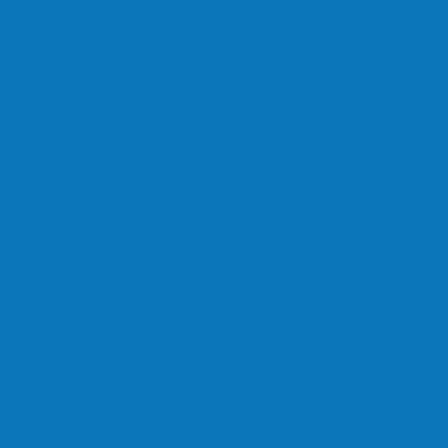
vimentar a comunidade do…
oi sensacional neste domingo…
lta a rolar…
 (18), pela Copa de Veteranos…
do (11), no campo…
hos no masculino foram…