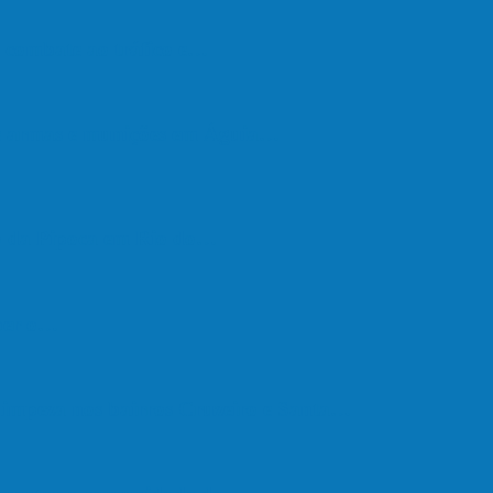
de combate ao tráfico e…
de armas e munições em Águia…
go da Pipoca em Rio do…
eber o…
e limpeza nos bairros Cruzeiro e Santa…