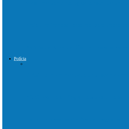
Mais uma ponte ecológica construída pela p
Prefeitura francisquense recupera trecho d
Prefeito de Barra de São Francisco percorre
Polícia
DPCAI cumpre mandado de busca e apreen
PCES prende em flagrante suspeito de est
Homem é preso por tráfico de drogas no in