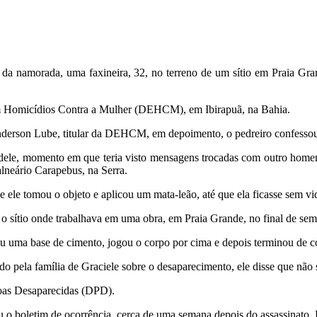
o da namorada, uma faxineira, 32, no terreno de um sítio em Praia Gra
em Homicídios Contra a Mulher (DEHCM), em Ibirapuã, na Bahia.
anderson Lube, titular da DEHCM, em depoimento, o pedreiro confessou 
sa dele, momento em que teria visto mensagens trocadas com outro home
alneário Carapebus, na Serra.
e ele tomou o objeto e aplicou um mata-leão, até que ela ficasse sem v
é o sítio onde trabalhava em uma obra, em Praia Grande, no final de se
u uma base de cimento, jogou o corpo por cima e depois terminou de con
do pela família de Graciele sobre o desaparecimento, ele disse que não
soas Desaparecidas (DPD).
ou o boletim de ocorrência, cerca de uma semana depois do assassinato. 