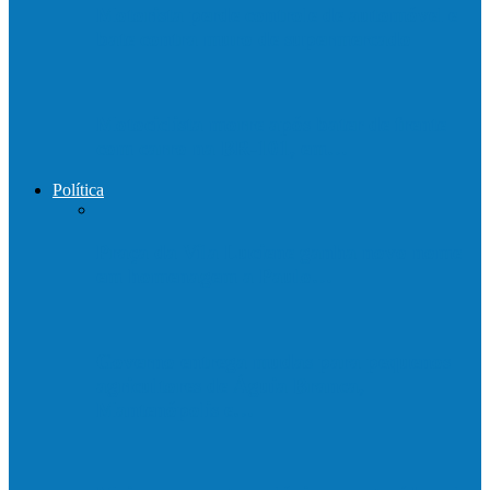
Motorista perde controle de automóvel e
bate contra muro de supermercado
Motociclista morre após bater de frente
com carro na BR-101, em…
Política
Praça da Vila Luciene ganha novo nome
em homenagem a Paulo…
Governo entrega mudas para pequenos
agricultores de Águia Branca,
Mantenópolis e…