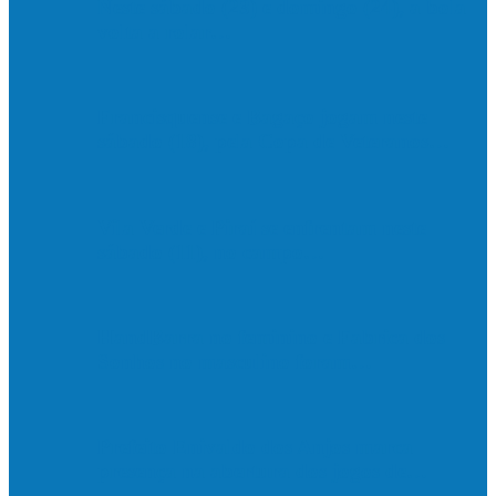
Neste sábado (23) e domingo (24), a bola
volta a rolar…
Francisquense e Bagaço jogam neste
sábado (18), pela Copa de Veteranos…
Vila Verde e Piraí se enfrentam neste
sábado (11), no campo…
HandBarra no feminino e Fabrica dos
Sonhos no masculino foram…
Prefeito Enivaldo dos Anjos marca
presença na abertura dos jogos de…