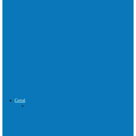
Homem é preso por tráfico de drogas no
interior de Ecoporanga
Polícias Civil e Militar realizam operação
de combate ao tráfico e…
Operação Sentinela resulta em apreensão
de armas e munições em Águia…
Geral
Patrolamento de estrada segue pelo
Córrego da Pipoca em Rio do…