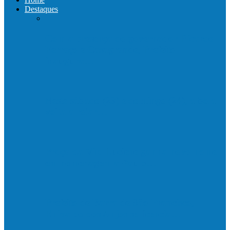
Destaques
Com a presença do governador Ricardo
Ferraço e Casagrande, Prefeito
inaugura…
Neste sábado (23) e domingo (24), a bola
volta a rolar…
Praça da Vila Luciene ganha novo nome
em homenagem a Paulo…
Prefeito de Barra de São Francisco,
Enivaldo dos Anjos se licencia…