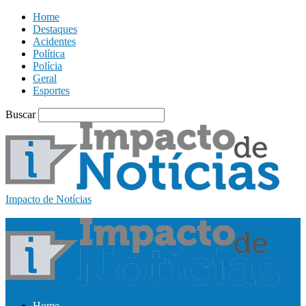
Home
Destaques
Acidentes
Política
Polícia
Geral
Esportes
Buscar
Impacto de Notícias
Home