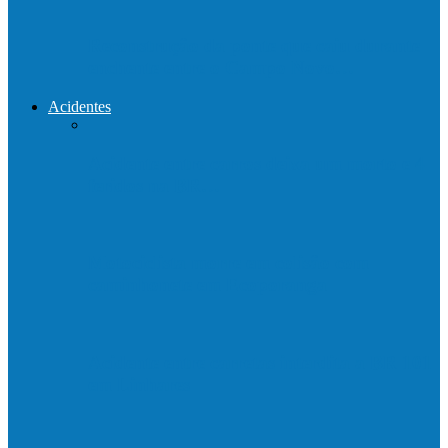
Reconstrução da ponte que caiu durante
enchente entre o Campo Novo…
Acidentes
Acidente entre carros deixa um morto e 4
feridos na BR…
Motociclista morre em colisão com
caminhonete em Ecoporanga
Acidente entre carretas interdita a BR 101
em Linhares