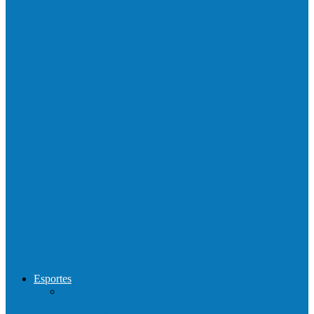
Barra de São Francisco é a 1ª cidade a
receber o…
Prefeitura francisquense realiza mutirão de
limpeza nos bairros Cruzeiro e Santa…
Show com Jhone Moraes e futebol vai
movimentar a comunidade do…
Forró arretado de bom da Terceira Idade
foi sensacional neste domingo…
Esportes