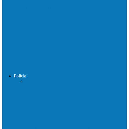
Mais uma ponte ecológica construída pela
prefeitura Francisco, agora são 67,…
Prefeitura francisquense recupera trecho
da estrada do Denzol e Rio do…
Prefeito de Barra de São Francisco
percorreu interior do distrito de…
Polícia
DPCAI cumpre mandado de busca e
apreensão em São Mateus
PCES prende em flagrante suspeito de
estupro de vulnerável em Nova…