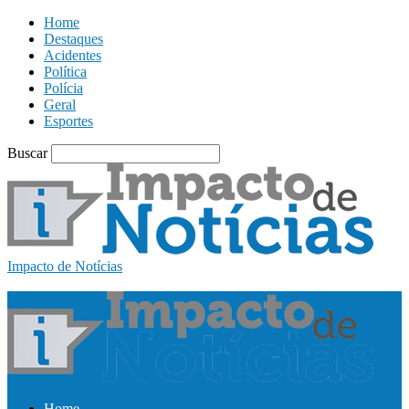
Home
Destaques
Acidentes
Política
Polícia
Geral
Esportes
Buscar
Impacto de Notícias
Home