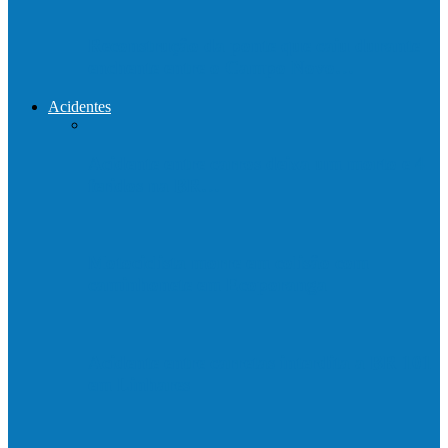
Reconstrução da ponte que caiu durante
enchente entre o Campo Novo…
Acidentes
Acidente entre carros deixa um morto e 4
feridos na BR…
Motociclista morre em colisão com
caminhonete em Ecoporanga
Acidente entre carretas interdita a BR 101
em Linhares