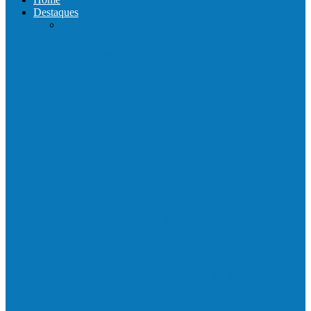
Destaques
Com a presença do governador Ricardo
Ferraço e Casagrande, Prefeito
inaugura…
Neste sábado (23) e domingo (24), a bola
volta a rolar…
Praça da Vila Luciene ganha novo nome
em homenagem a Paulo…
Prefeito de Barra de São Francisco,
Enivaldo dos Anjos se licencia…