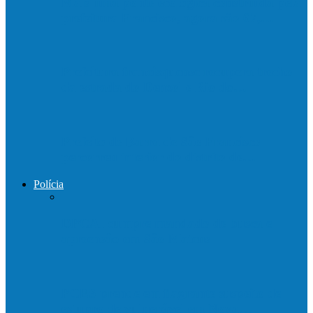
Mais uma ponte ecológica construída pela
prefeitura Francisco, agora são 67,…
Prefeitura francisquense recupera trecho
da estrada do Denzol e Rio do…
Prefeito de Barra de São Francisco
percorreu interior do distrito de…
Polícia
DPCAI cumpre mandado de busca e
apreensão em São Mateus
PCES prende em flagrante suspeito de
estupro de vulnerável em Nova…