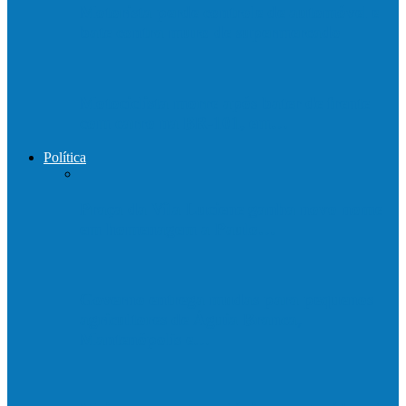
Motorista perde controle de automóvel e
bate contra muro de supermercado
Motociclista morre após bater de frente
com carro na BR-101, em…
Política
Praça da Vila Luciene ganha novo nome
em homenagem a Paulo…
Governo entrega mudas para pequenos
agricultores de Águia Branca,
Mantenópolis e…