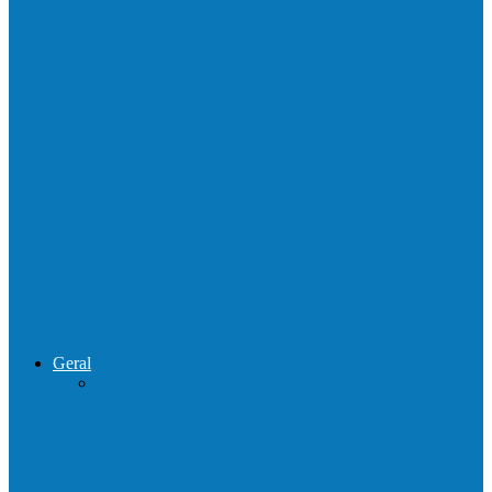
Homem é preso por tráfico de drogas no
interior de Ecoporanga
Polícias Civil e Militar realizam operação
de combate ao tráfico e…
Operação Sentinela resulta em apreensão
de armas e munições em Águia…
Geral
Patrolamento de estrada segue pelo
Córrego da Pipoca em Rio do…