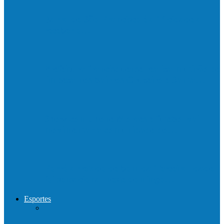
Barra de São Francisco é a 1ª cidade a
receber o…
Prefeitura francisquense realiza mutirão de
limpeza nos bairros Cruzeiro e Santa…
Show com Jhone Moraes e futebol vai
movimentar a comunidade do…
Forró arretado de bom da Terceira Idade
foi sensacional neste domingo…
Esportes