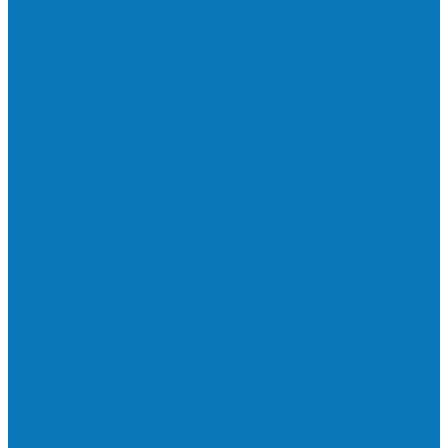
Neste sábado (23) e domingo (24), a bola
volta a rolar…
Francisquense e Bagaço jogam neste
sábado (18), pela Copa de Veteranos…
Vila Verde e Piraí se enfrentam neste
sábado (11), no campo…
HandBarra no feminino e Fabrica dos
Sonhos no masculino foram…
Prefeito Enivaldo dos Anjos marca
presença na abertura dos jogos de…