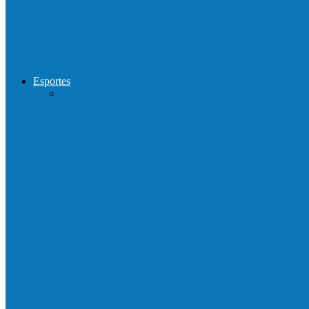
Show com Jhone Moraes e futebol vai mo
Forró arretado de bom da Terceira Idade f
Esportes
Neste sábado (23) e domingo (24), a bola vo
Francisquense e Bagaço jogam neste sábado
Vila Verde e Piraí se enfrentam neste sába
HandBarra no feminino e Fabrica dos Son