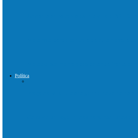
Acidente entre carretas interdita a BR 101 
Motorista perde controle de automóvel e b
Motociclista morre após bater de frente c
Política
Praça da Vila Luciene ganha novo nome 
Governo entrega mudas para pequenos agri