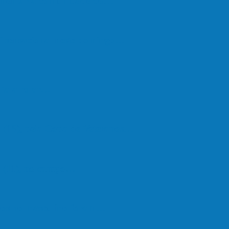
vimentar a comunidade do…
oi sensacional neste domingo…
lta a rolar…
 (18), pela Copa de Veteranos…
do (11), no campo…
hos no masculino foram…