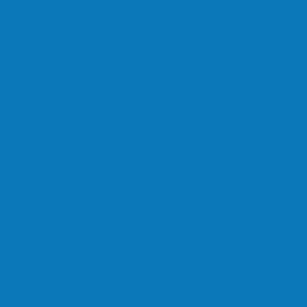
refeitura Francisco, agora são 67,…
a estrada do Denzol e Rio do…
u interior do distrito de…
são em São Mateus
upro de vulnerável em Nova…
terior de Ecoporanga