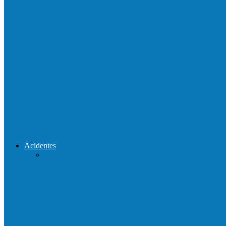
Neste sábado (23) e domingo (24), a bola vo
Praça da Vila Luciene ganha novo nome 
Prefeito de Barra de São Francisco, Enivald
Reconstrução da ponte que caiu durante e
Acidentes
Acidente entre carros deixa um morto e 4 
Motociclista morre em colisão com caminh