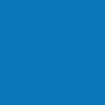
de combate ao tráfico e…
de armas e munições em Águia…
go da Pipoca em Rio do…
eber o…
e limpeza nos bairros Cruzeiro e Santa…