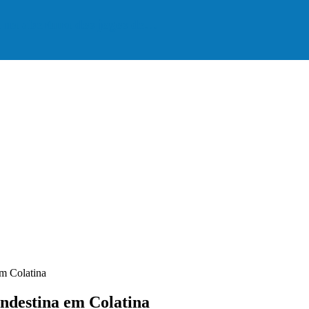
a na abertura dos jogos de…
em Colatina
andestina em Colatina