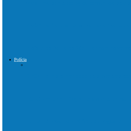
Mais uma ponte ecológica construída pela p
Prefeitura francisquense recupera trecho d
Prefeito de Barra de São Francisco percorre
Polícia
DPCAI cumpre mandado de busca e apreen
PCES prende em flagrante suspeito de est
Homem é preso por tráfico de drogas no in