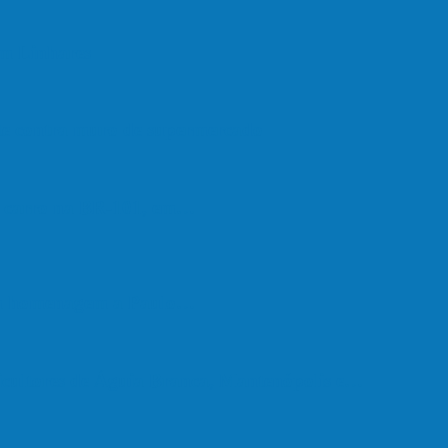
em Linhares
ate contra muro de supermercado
om carro na BR-101, em…
em homenagem a Paulo…
cultores de Águia Branca, Mantenópolis e…