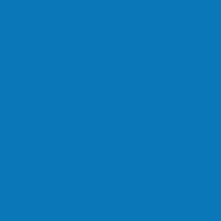
lta a rolar…
em homenagem a Paulo…
o dos Anjos se licencia…
nchente entre o Campo Novo…
feridos na BR…
onete em Ecoporanga