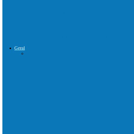
Polícias Civil e Militar realizam operação 
Operação Sentinela resulta em apreensão 
Geral
Patrolamento de estrada segue pelo Córre
Barra de São Francisco é a 1ª cidade a rec
Prefeitura francisquense realiza mutirão d