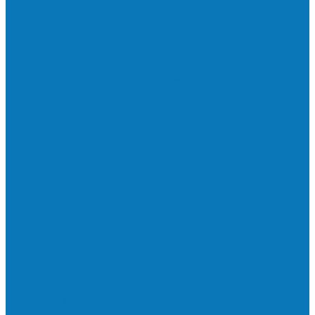
Neste sábado (23) e domingo (24), a bola
volta a rolar…
Francisquense e Bagaço jogam neste
sábado (18), pela Copa de Veteranos…
Vila Verde e Piraí se enfrentam neste
sábado (11), no campo…
HandBarra no feminino e Fabrica dos
Sonhos no masculino foram…
Prefeito Enivaldo dos Anjos marca
presença na abertura dos jogos de…