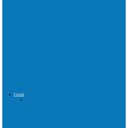
Homem é preso por tráfico de drogas no
interior de Ecoporanga
Polícias Civil e Militar realizam operação
de combate ao tráfico e…
Operação Sentinela resulta em apreensão
de armas e munições em Águia…
Geral
Patrolamento de estrada segue pelo
Córrego da Pipoca em Rio do…