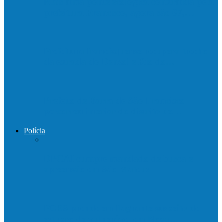
Mais uma ponte ecológica construída pela
prefeitura Francisco, agora são 67,…
Prefeitura francisquense recupera trecho
da estrada do Denzol e Rio do…
Prefeito de Barra de São Francisco
percorreu interior do distrito de…
Polícia
DPCAI cumpre mandado de busca e
apreensão em São Mateus
PCES prende em flagrante suspeito de
estupro de vulnerável em Nova…