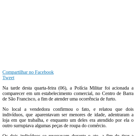
Compartilhar no Facebook
Tweet
Na tarde desta quarta-feira (06), a Polícia Militar foi acionada a
comparecer em um estabelecimento comercial, no Centro de Barra
de São Francisco, a fim de atender uma ocorrência de furto.
No local a vendedora confirmou o fato, e relatou que dois
indivíduos, que aparentavam ser menores de idade, adentraram a
loja em que trabalha, e enquanto um deles era atendido por ela o
outro surrupiava algumas peças de roupa do comércio.
Os dois indivíduos se revezavam durante o ato, a fim de tirar a