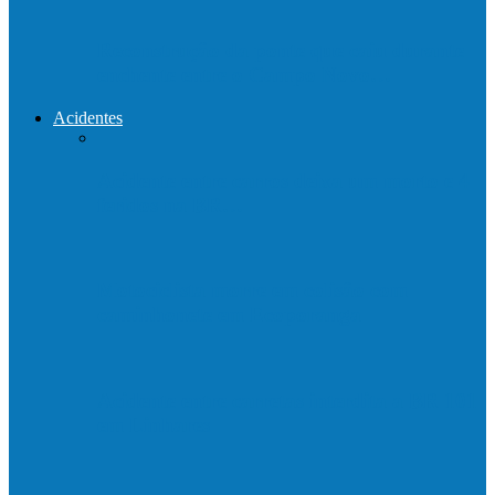
Reconstrução da ponte que caiu durante
enchente entre o Campo Novo…
Acidentes
Acidente entre carros deixa um morto e 4
feridos na BR…
Motociclista morre em colisão com
caminhonete em Ecoporanga
Acidente entre carretas interdita a BR 101
em Linhares