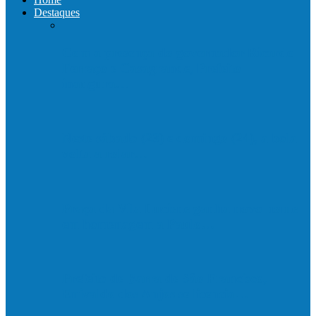
Destaques
Com a presença do governador Ricardo
Ferraço e Casagrande, Prefeito
inaugura…
Neste sábado (23) e domingo (24), a bola
volta a rolar…
Praça da Vila Luciene ganha novo nome
em homenagem a Paulo…
Prefeito de Barra de São Francisco,
Enivaldo dos Anjos se licencia…