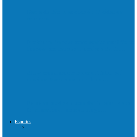
Barra de São Francisco é a 1ª cidade a
receber o…
Prefeitura francisquense realiza mutirão de
limpeza nos bairros Cruzeiro e Santa…
Show com Jhone Moraes e futebol vai
movimentar a comunidade do…
Forró arretado de bom da Terceira Idade
foi sensacional neste domingo…
Esportes