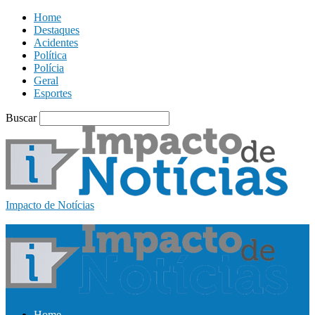
Home
Destaques
Acidentes
Política
Polícia
Geral
Esportes
Buscar
Impacto de Notícias
Home