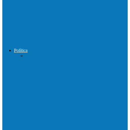
Motorista perde controle de automóvel e
bate contra muro de supermercado
Motociclista morre após bater de frente
com carro na BR-101, em…
Política
Praça da Vila Luciene ganha novo nome
em homenagem a Paulo…
Governo entrega mudas para pequenos
agricultores de Águia Branca,
Mantenópolis e…