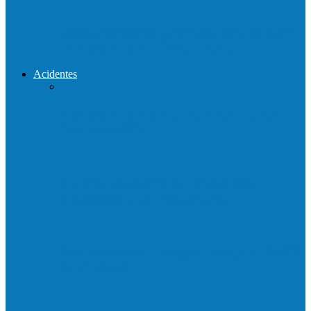
Reconstrução da ponte que caiu durante
enchente entre o Campo Novo…
Acidentes
Acidente entre carros deixa um morto e 4
feridos na BR…
Motociclista morre em colisão com
caminhonete em Ecoporanga
Acidente entre carretas interdita a BR 101
em Linhares