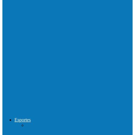
Barra de São Francisco é a 1ª cidade a
receber o…
Prefeitura francisquense realiza mutirão de
limpeza nos bairros Cruzeiro e Santa…
Show com Jhone Moraes e futebol vai
movimentar a comunidade do…
Forró arretado de bom da Terceira Idade
foi sensacional neste domingo…
Esportes