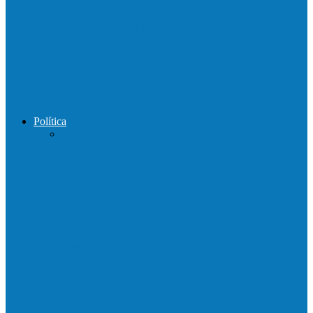
Motorista perde controle de automóvel e
bate contra muro de supermercado
Motociclista morre após bater de frente
com carro na BR-101, em…
Política
Praça da Vila Luciene ganha novo nome
em homenagem a Paulo…
Governo entrega mudas para pequenos
agricultores de Águia Branca,
Mantenópolis e…