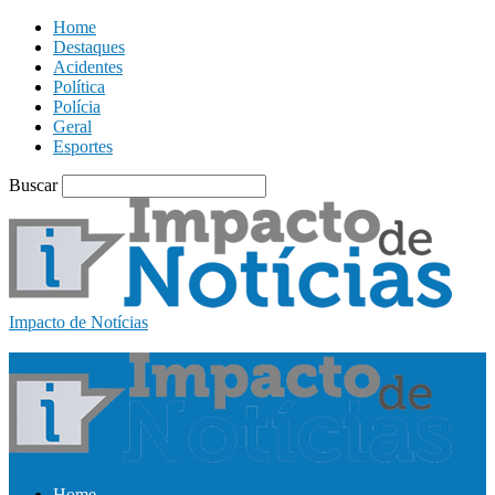
Home
Destaques
Acidentes
Política
Polícia
Geral
Esportes
Buscar
Impacto de Notícias
Home