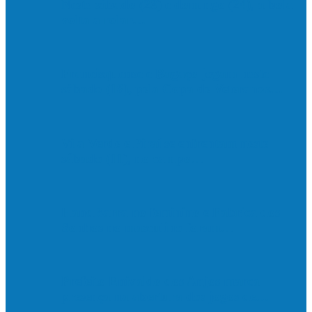
Neste sábado (23) e domingo (24), a bola
volta a rolar…
Francisquense e Bagaço jogam neste
sábado (18), pela Copa de Veteranos…
Vila Verde e Piraí se enfrentam neste
sábado (11), no campo…
HandBarra no feminino e Fabrica dos
Sonhos no masculino foram…
Prefeito Enivaldo dos Anjos marca
presença na abertura dos jogos de…