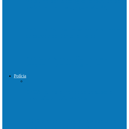
Mais uma ponte ecológica construída pela
prefeitura Francisco, agora são 67,…
Prefeitura francisquense recupera trecho
da estrada do Denzol e Rio do…
Prefeito de Barra de São Francisco
percorreu interior do distrito de…
Polícia
DPCAI cumpre mandado de busca e
apreensão em São Mateus
PCES prende em flagrante suspeito de
estupro de vulnerável em Nova…