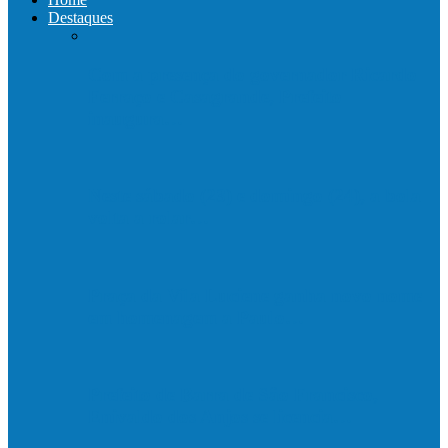
Destaques
Com a presença do governador Ricardo
Ferraço e Casagrande, Prefeito
inaugura…
Neste sábado (23) e domingo (24), a bola
volta a rolar…
Praça da Vila Luciene ganha novo nome
em homenagem a Paulo…
Prefeito de Barra de São Francisco,
Enivaldo dos Anjos se licencia…