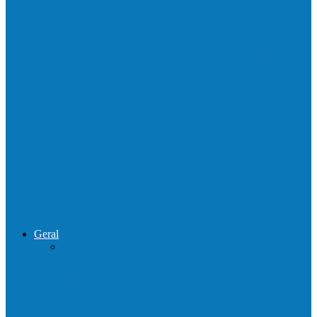
Homem é preso por tráfico de drogas no
interior de Ecoporanga
Polícias Civil e Militar realizam operação
de combate ao tráfico e…
Operação Sentinela resulta em apreensão
de armas e munições em Águia…
Geral
Patrolamento de estrada segue pelo
Córrego da Pipoca em Rio do…