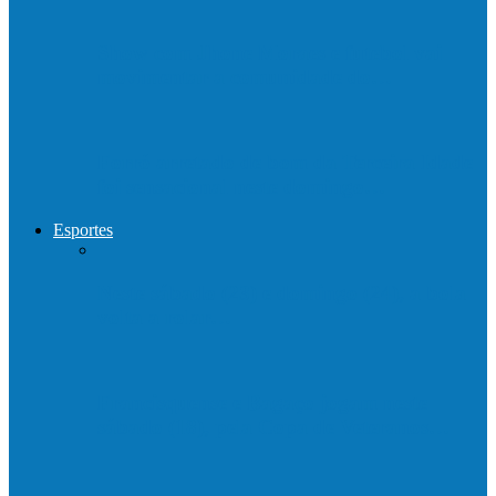
Show com Jhone Moraes e futebol vai
movimentar a comunidade do…
Forró arretado de bom da Terceira Idade
foi sensacional neste domingo…
Esportes
Neste sábado (23) e domingo (24), a bola
volta a rolar…
Francisquense e Bagaço jogam neste
sábado (18), pela Copa de Veteranos…