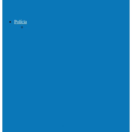
Prefeito de Barra de São Francisco
percorreu interior do distrito de…
Polícia
DPCAI cumpre mandado de busca e
apreensão em São Mateus
PCES prende em flagrante suspeito de
estupro de vulnerável em Nova…
Homem é preso por tráfico de drogas no
interior de Ecoporanga
Polícias Civil e Militar realizam operação