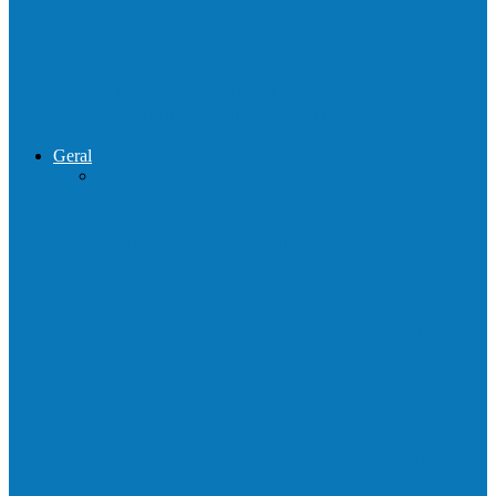
de combate ao tráfico e…
Operação Sentinela resulta em apreensão
de armas e munições em Águia…
Geral
Patrolamento de estrada segue pelo
Córrego da Pipoca em Rio do…
Barra de São Francisco é a 1ª cidade a
receber o…
Prefeitura francisquense realiza mutirão de
limpeza nos bairros Cruzeiro e Santa…