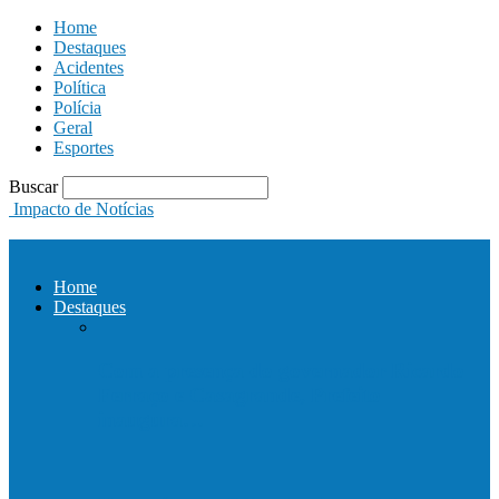
Home
Destaques
Acidentes
Política
Polícia
Geral
Esportes
Buscar
Impacto de Notícias
Home
Destaques
Com a presença do governador Ricardo
Ferraço e Casagrande, Prefeito
inaugura…