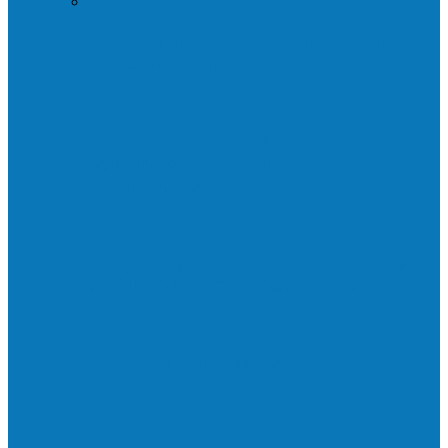
Praça da Vila Luciene ganha novo nome
em homenagem a Paulo…
Governo entrega mudas para pequenos
agricultores de Águia Branca,
Mantenópolis e…
Mais uma ponte ecológica construída pela
prefeitura Francisco, agora são 67,…
Prefeitura francisquense recupera trecho
da estrada do Denzol e Rio do…