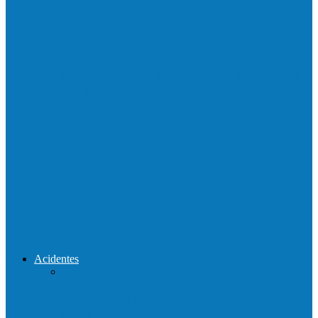
Neste sábado (23) e domingo (24), a bola
volta a rolar…
Praça da Vila Luciene ganha novo nome
em homenagem a Paulo…
Prefeito de Barra de São Francisco,
Enivaldo dos Anjos se licencia…
Reconstrução da ponte que caiu durante
enchente entre o Campo Novo…
Acidentes
Acidente entre carros deixa um morto e 4
feridos na BR…