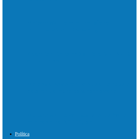
Motociclista morre em colisão com
caminhonete em Ecoporanga
Acidente entre carretas interdita a BR 101
em Linhares
Motorista perde controle de automóvel e
bate contra muro de supermercado
Motociclista morre após bater de frente
com carro na BR-101, em…
Política