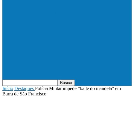
Vila Verde e Piraí se enfrentam neste
sábado (11), no campo…
HandBarra no feminino e Fabrica dos
Sonhos no masculino foram…
Prefeito Enivaldo dos Anjos marca
presença na abertura dos jogos de…
Início
Destaques
Polícia Militar impede “baile do mandela” em
Barra de São Francisco