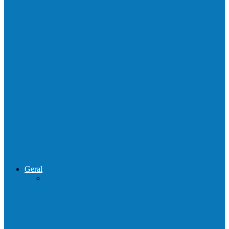
Homem é preso por tráfico de drogas no
interior de Ecoporanga
Polícias Civil e Militar realizam operação
de combate ao tráfico e…
Operação Sentinela resulta em apreensão
de armas e munições em Águia…
Geral
Patrolamento de estrada segue pelo
Córrego da Pipoca em Rio do…