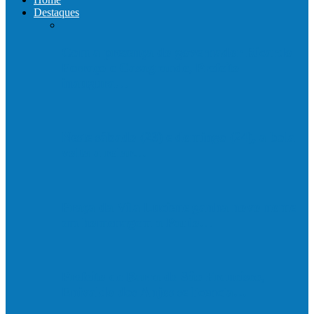
Destaques
Com a presença do governador Ricardo
Ferraço e Casagrande, Prefeito
inaugura…
Neste sábado (23) e domingo (24), a bola
volta a rolar…
Praça da Vila Luciene ganha novo nome
em homenagem a Paulo…
Prefeito de Barra de São Francisco,
Enivaldo dos Anjos se licencia…