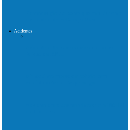
Reconstrução da ponte que caiu durante
enchente entre o Campo Novo…
Acidentes
Acidente entre carros deixa um morto e 4
feridos na BR…
Motociclista morre em colisão com
caminhonete em Ecoporanga
Acidente entre carretas interdita a BR 101
em Linhares