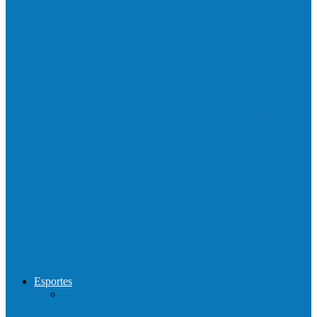
Barra de São Francisco é a 1ª cidade a
receber o…
Prefeitura francisquense realiza mutirão de
limpeza nos bairros Cruzeiro e Santa…
Show com Jhone Moraes e futebol vai
movimentar a comunidade do…
Forró arretado de bom da Terceira Idade
foi sensacional neste domingo…
Esportes