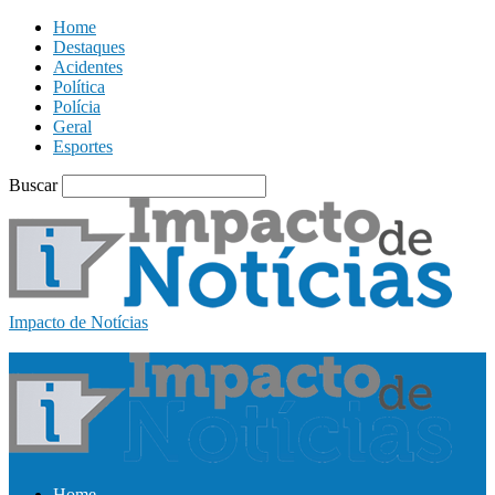
Home
Destaques
Acidentes
Política
Polícia
Geral
Esportes
Buscar
Impacto de Notícias
Home