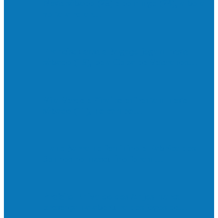
Neste sábado (23) e domingo (24), a bola
volta a rolar…
Francisquense e Bagaço jogam neste
sábado (18), pela Copa de Veteranos…
Vila Verde e Piraí se enfrentam neste
sábado (11), no campo…
HandBarra no feminino e Fabrica dos
Sonhos no masculino foram…
Prefeito Enivaldo dos Anjos marca
presença na abertura dos jogos de…