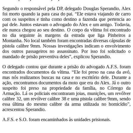
Segundo o responsável pela DP, delegado Douglas Sperandio, Alex
foi morto quando ia para casa do pai. “Ele estava viajando de carro
com os suspeitos e tinha como destino a fazenda que pertencia ao
pai dele. Juntos estavam o advogado do Alex e um amigo. Todavia,
ele nunca chegou ao seu destino. O corpo da vítima foi encontrado
no dia seguinte às margens da estrada que liga Pinheiros a
Montanha. No local também foram encontradas diversas cápsulas de
pistola calibre 9mm. Nossas investigações indicam o envolvimento
dos outros passageiros no assassinato. Por isso foi solicitado o
mandado de prisão preventiva deles”, explicou Sperandio.
O delegado contou que durante a prisão do advogado A.F.S. foram
encontrados documentos da vítima. “Ele foi preso na casa da avó,
mas nós realizamos buscas na casa e no escritório dele. Durante a
ação, encontramos documentos da moto que era do Alex. Já o outro
suspeito foi preso na propriedade da família, no Córrego da
Armação. Lá os policiais encontraram joias, munições, um revólver
calibre 32, um revólver calibre 38 e uma pistola calibre 9mm, sendo
essa última do mesmo calibre da arma utilizada no homicídio”,
acrescentou Sperandio.
A.F.S. e S.O. foram encaminhados às unidades prisionais.