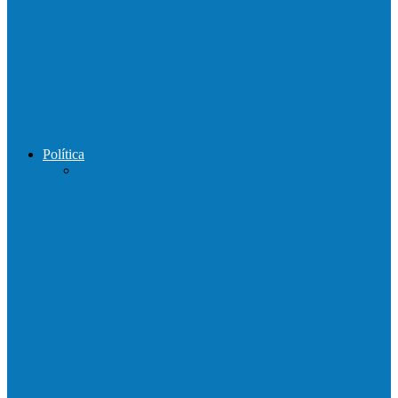
Motorista perde controle de automóvel e
bate contra muro de supermercado
Motociclista morre após bater de frente
com carro na BR-101, em…
Política
Praça da Vila Luciene ganha novo nome
em homenagem a Paulo…
Governo entrega mudas para pequenos
agricultores de Águia Branca,
Mantenópolis e…