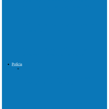
Mais uma ponte ecológica construída pela
prefeitura Francisco, agora são 67,…
Prefeitura francisquense recupera trecho
da estrada do Denzol e Rio do…
Prefeito de Barra de São Francisco
percorreu interior do distrito de…
Polícia
DPCAI cumpre mandado de busca e
apreensão em São Mateus
PCES prende em flagrante suspeito de
estupro de vulnerável em Nova…