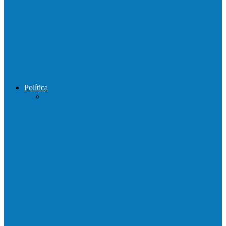
Motorista perde controle de automóvel e
bate contra muro de supermercado
Motociclista morre após bater de frente
com carro na BR-101, em…
Política
Praça da Vila Luciene ganha novo nome
em homenagem a Paulo…
Governo entrega mudas para pequenos
agricultores de Águia Branca,
Mantenópolis e…