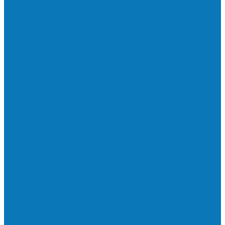
Neste sábado (23) e domingo (24), a bola
volta a rolar…
Francisquense e Bagaço jogam neste
sábado (18), pela Copa de Veteranos…
Vila Verde e Piraí se enfrentam neste
sábado (11), no campo…
HandBarra no feminino e Fabrica dos
Sonhos no masculino foram…
Prefeito Enivaldo dos Anjos marca
presença na abertura dos jogos de…