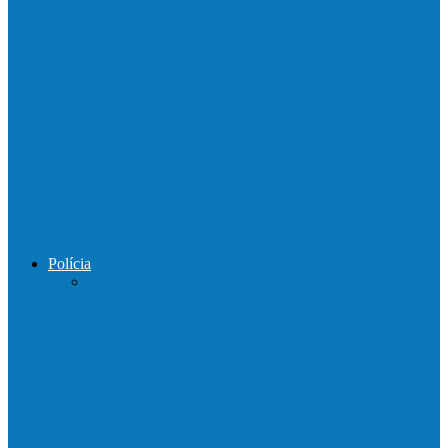
Mais uma ponte ecológica construída pela
prefeitura Francisco, agora são 67,…
Prefeitura francisquense recupera trecho
da estrada do Denzol e Rio do…
Prefeito de Barra de São Francisco
percorreu interior do distrito de…
Polícia
DPCAI cumpre mandado de busca e
apreensão em São Mateus
PCES prende em flagrante suspeito de
estupro de vulnerável em Nova…