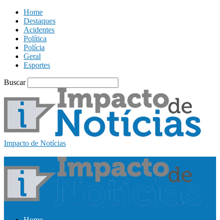
Home
Destaques
Acidentes
Política
Polícia
Geral
Esportes
Buscar
Impacto de Notícias
Home