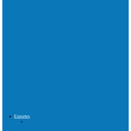
Barra de São Francisco é a 1ª cidade a
receber o…
Prefeitura francisquense realiza mutirão de
limpeza nos bairros Cruzeiro e Santa…
Show com Jhone Moraes e futebol vai
movimentar a comunidade do…
Forró arretado de bom da Terceira Idade
foi sensacional neste domingo…
Esportes