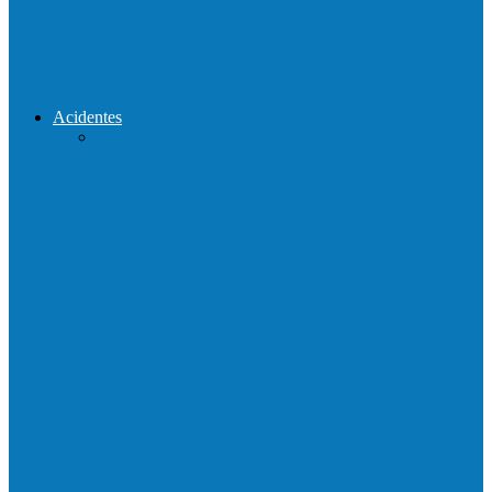
Reconstrução da ponte que caiu durante
enchente entre o Campo Novo…
Acidentes
Acidente entre carros deixa um morto e 4
feridos na BR…
Motociclista morre em colisão com
caminhonete em Ecoporanga
Acidente entre carretas interdita a BR 101
em Linhares