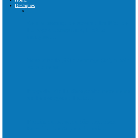
Destaques
Com a presença do governador Ricardo
Ferraço e Casagrande, Prefeito
inaugura…
Neste sábado (23) e domingo (24), a bola
volta a rolar…
Praça da Vila Luciene ganha novo nome
em homenagem a Paulo…
Prefeito de Barra de São Francisco,
Enivaldo dos Anjos se licencia…