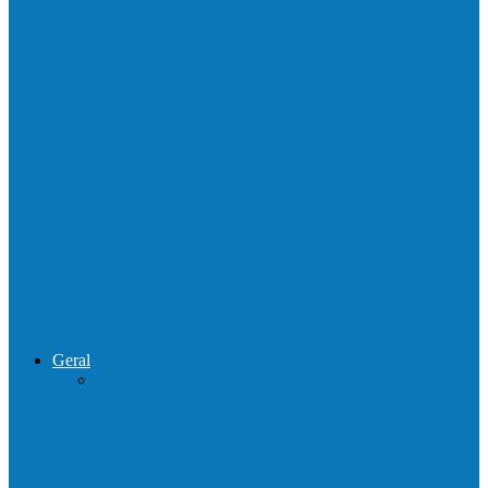
Homem é preso por tráfico de drogas no
interior de Ecoporanga
Polícias Civil e Militar realizam operação
de combate ao tráfico e…
Operação Sentinela resulta em apreensão
de armas e munições em Águia…
Geral
Patrolamento de estrada segue pelo
Córrego da Pipoca em Rio do…