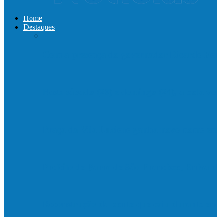
Home
Destaques
Com a presença do governador Ricardo Fer
Neste sábado (23) e domingo (24), a bola vo
Praça da Vila Luciene ganha novo nome 
Prefeito de Barra de São Francisco, Enivald
Reconstrução da ponte que caiu durante e