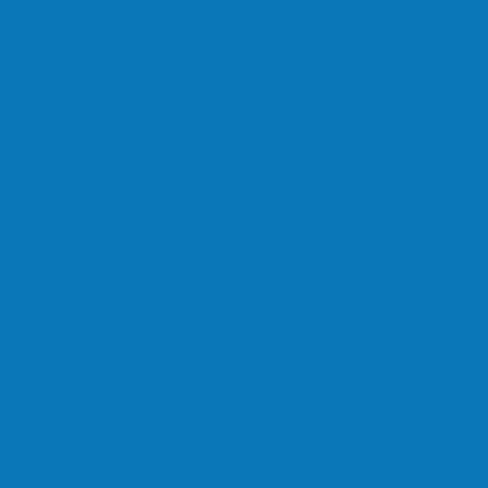
eber o…
e limpeza nos bairros Cruzeiro e Santa…
vimentar a comunidade do…
oi sensacional neste domingo…
lta a rolar…
 (18), pela Copa de Veteranos…