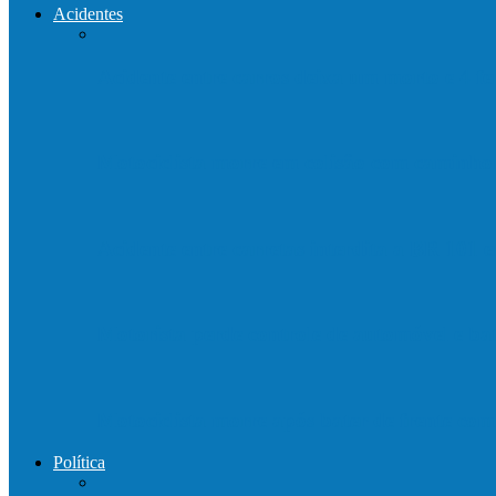
Acidentes
Acidente entre carros deixa um morto e 4 
Motociclista morre em colisão com caminh
Acidente entre carretas interdita a BR 101 
Motorista perde controle de automóvel e b
Motociclista morre após bater de frente c
Política