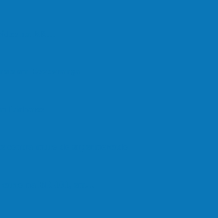
feridos na BR…
onete em Ecoporanga
em Linhares
ate contra muro de supermercado
om carro na BR-101, em…