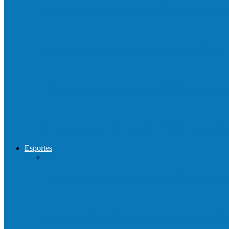
Barra de São Francisco é a 1ª cidade a rec
Prefeitura francisquense realiza mutirão d
Show com Jhone Moraes e futebol vai mo
Forró arretado de bom da Terceira Idade f
Esportes
Neste sábado (23) e domingo (24), a bola vo
Francisquense e Bagaço jogam neste sábado