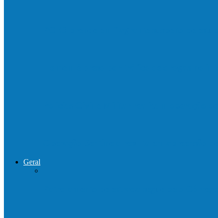
PCES prende em flagrante suspeito de est
Homem é preso por tráfico de drogas no in
Polícias Civil e Militar realizam operação 
Operação Sentinela resulta em apreensão 
Geral
Patrolamento de estrada segue pelo Córre