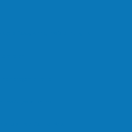
raço e Casagrande, Prefeito inaugura…
lta a rolar…
em homenagem a Paulo…
o dos Anjos se licencia…
nchente entre o Campo Novo…