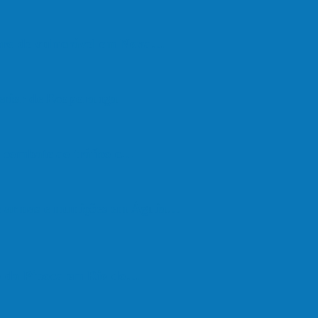
upro de vulnerável em Nova…
terior de Ecoporanga
de combate ao tráfico e…
de armas e munições em Águia…
go da Pipoca em Rio do…