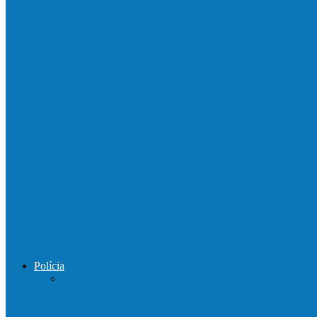
Praça da Vila Luciene ganha novo nome 
Governo entrega mudas para pequenos agri
Mais uma ponte ecológica construída pela p
Prefeitura francisquense recupera trecho d
Prefeito de Barra de São Francisco percorre
Polícia
DPCAI cumpre mandado de busca e apreen