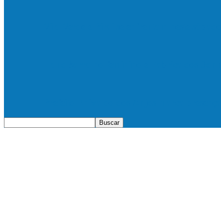
Vila Verde e Piraí se enfrentam neste sába
HandBarra no feminino e Fabrica dos Son
Prefeito Enivaldo dos Anjos marca presenç