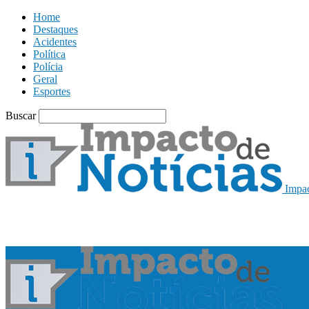
Home
Destaques
Acidentes
Política
Polícia
Geral
Esportes
Buscar
Impac