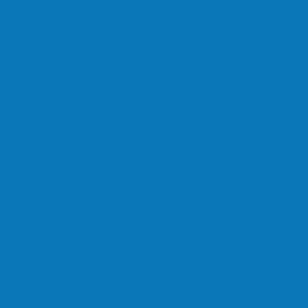
em homenagem a Paulo…
cultores de Águia Branca, Mantenópolis e…
refeitura Francisco, agora são 67,…
a estrada do Denzol e Rio do…
u interior do distrito de…
são em São Mateus