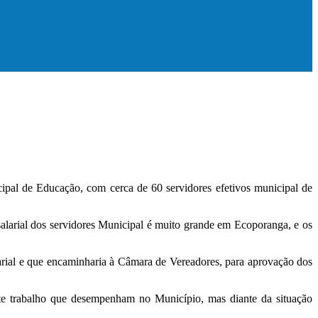
icipal de Educação, com cerca de 60 servidores efetivos municipal de
 salarial dos servidores Municipal é muito grande em Ecoporanga, e os
larial e que encaminharia à Câmara de Vereadores, para aprovação dos
e trabalho que desempenham no Município, mas diante da situação